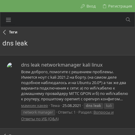
Вход
Регистрация
Теги
dns leak
dns leak networkmanager kali linux
Всем доброго, помогите с решением проблемы.
Имеется ноут с kali 2021.2 на борту. (на самом деле
подобное наблюдалось и на Ubuntu 20.0*) а так же два
варианта подключения к сети: а) по wifi/кабелю к
домашнему провайдеру МГТС GPON и б) по wifi/кабелю
к роутеру, прошитому openwrt с openvpn конфигом...
мамкин хакер
Тема
25.08.2021
dns
leak
kali
Ответы: 1
Раздел:
Вопросы и
network manager
Ответы по ИБ (Q&A)