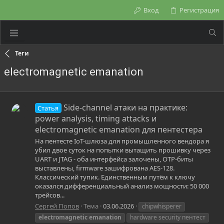
Вход
Регистрация
Теги
electromagnetic emanation
Side-channel атаки на практике:
Статья
power analysis, timing attacks и
electromagnetic emanation для пентестера
На пентесте IoT-шлюза для промышленного вендора я
убил двое суток на попытки вытащить прошивку через
UART и JTAG - оба интерфейса залочены, OTP-биты
выставлены, firmware зашифрована AES-128.
Классический тупик. Единственным путём к ключу
оказался дифференциальный анализ мощности: 50 000
трейсов...
Сергей Попов
Тема
03.06.2026
chipwhisperer
electromagnetic
emanation
hardware security пентест