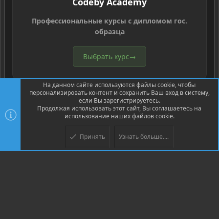
Codeby Academy
Профессиональные курсы с дипломом гос.
образца
Выбрать курс
→
На данном сайте используются файлы cookie, чтобы
персонализировать контент и сохранить Ваш вход в систему,
если Вы зарегистрируетесь.
Продолжая использовать этот сайт, Вы соглашаетесь на
использование наших файлов cookie.
®
Community platform by XenForo
© 2010-2026 XenForo Ltd.
Перевод
®
от Jumuro
Принять
Узнать больше....
Верх
Низ
XenPorta 2 PRO
© Jason Axelrod of
8WAYRUN