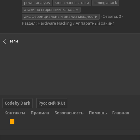
power analysis
side-channel атаки
timing attack
атаки по сторонним каналам
Ответы: 0
дифференциальный анализ мощности
Раздел:
Hardware Hacking / Аппаратный хакинг
Теги
Codeby Dark
Русский (RU)
Контакты
Правила
Безопасность
Помощь
Главная
R
S
S