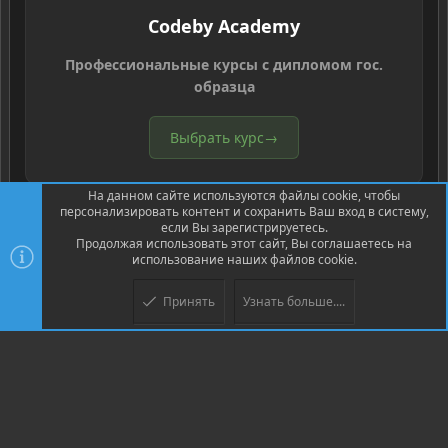
Codeby Academy
Профессиональные курсы с дипломом гос.
образца
Выбрать курс
→
На данном сайте используются файлы cookie, чтобы
персонализировать контент и сохранить Ваш вход в систему,
если Вы зарегистрируетесь.
Продолжая использовать этот сайт, Вы соглашаетесь на
использование наших файлов cookie.
®
Community platform by XenForo
© 2010-2026 XenForo Ltd.
Перевод
®
от Jumuro
Принять
Узнать больше....
Верх
Низ
XenPorta 2 PRO
© Jason Axelrod of
8WAYRUN