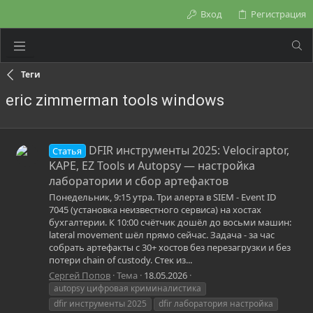
Вход
Регистрация
Теги
eric zimmerman tools windows
DFIR инструменты 2025: Velociraptor,
Статья
KAPE, EZ Tools и Autopsy — настройка
лаборатории и сбор артефактов
Понедельник, 9:15 утра. Три алерта в SIEM - Event ID
7045 (установка неизвестного сервиса) на хостах
бухгалтерии. К 10:00 счётчик дошёл до восьми машин:
lateral movement шёл прямо сейчас. Задача - за час
собрать артефакты с 30+ хостов без перезагрузки и без
потери chain of custody. Стек из...
Сергей Попов
Тема
18.05.2026
autopsy цифровая криминалистика
dfir инструменты 2025
dfir лаборатория настройка