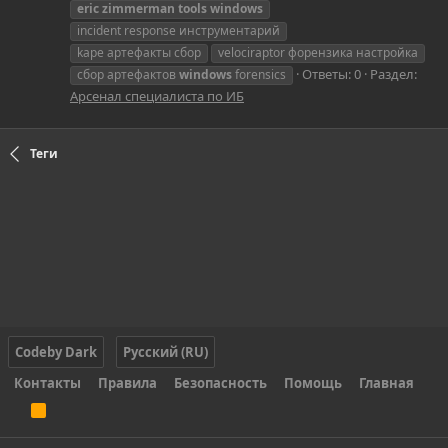
eric
zimmerman
tools
windows
incident response инструментарий
kape артефакты сбор
velociraptor форензика настройка
Ответы: 0
Раздел:
сбор артефактов
windows
forensics
Арсенал специалиста по ИБ
Теги
Codeby Dark
Русский (RU)
Контакты
Правила
Безопасность
Помощь
Главная
R
S
S