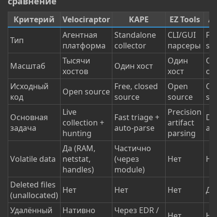
сравнение​
Критерий
Velociraptor
KAPE
EZ Tools
A
Агентная
Standalone
CLI/GUI
Fo
Тип
платформа
collector
парсеры
sui
Тысячи
Один
Од
Масштаб
Один хост
хостов
хост
об
Исходный
Free, closed
Open
Op
Open source
код
source
source
so
Live
Precision
Основная
Fast triage +
De
collection +
artifact
задача
auto-parse
ana
hunting
parsing
Да (RAM,
Частично
Volatile data
netstat,
(через
Нет
Не
handles)
module)
Deleted files
Нет
Нет
Нет
Да
(unallocated)
Удалённый
Нативно
Через EDR /
Нет
Не