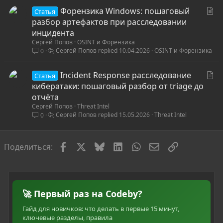
С
Форензика Windows: пошаговый
Статья
т
разбор артефактов при расследовании
а
инцидента
Сергей Попов
OSINT и Форензика
т
Сергей Попов
10.04.2026
OSINT и Форензика
0
ь
я
С
Incident Response расследование
Статья
т
кибератаки: пошаговый разбор от triage до
а
отчёта
Сергей Попов
Threat Intel
т
Сергей Попов
15.05.2026
Threat Intel
0
ь
я
Facebook
X
Bluesky
LinkedIn
WhatsApp
Электронная по
Ссылка
Поделиться:
🚀 Первый раз на Codeby?
Гайд для новичков: что делать в первые 15 минут,
ключевые разделы, правила