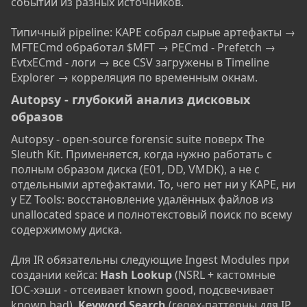
событий из разных источников.
Типичный pipeline: KAPE собрал сырые артефакты →
MFTECmd обработал $MFT → PECmd - Prefetch →
EvtxECmd - логи → все CSV загружены в Timeline
Explorer → корреляция по временным окнам.
Autopsy - глубокий анализ дисковых
образов​
Autopsy - open-source forensic suite поверх The
Sleuth Kit. Применяется, когда нужно работать с
полным образом диска (E01, DD, VMDK), а не с
отдельными артефактами. То, чего нет ни у KAPE, ни
у EZ Tools: восстановление удалённых файлов из
unallocated space и полнотекстовый поиск по всему
содержимому диска.
Для IR обязательны следующие Ingest Modules при
создании кейса:
Hash Lookup
(NSRL + кастомные
IOC-хэши - отсеивает known good, подсвечивает
known bad),
Keyword Search
(regex-паттерны для IP,