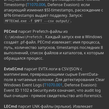
Timestomp (
T1070.006
, Defense Evasion): если
атакующий изменил $SI-timestamps, расхождение с
$FN-timestamps выдаёт подделку. Запуск:
.
MFTECmd.exe -f $MFT --csv output/
PECmd
парсит Prefetch-файлы из
. Каждый запуск exe в Windows
C:\Windows\Prefetch
создаёт .pf-файл. PECmd извлекает: имя процесса,
путь, количество запусков, timestamps последних 8
выполнений, список файлов и каталогов, к которым
обращался процесс.
EvtxECmd
парсит EVTX-логи в CSV/JSON с
маппингами, превращающими сырые EventData-
поля в читаемые колонки. Для детектирования Clear
Windows Event Logs (
T1070.001
, Defense Evasion):
Event ID 1102 в Security.evtx означает, что audit log
был очищен - прямое свидетельство anti-forensics.
LECmd
парсит LNK-файлы (ярлыки). Извлекает