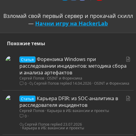
Взломай свой первый сервер и прокачай скилл
—
Начни игру на HackerLab
Похожие темы
С
Форензика Windows при
Статья
т
расследовании инцидентов: методика сбора
а
и анализа артефактов
Сергей Попов
OSINT и Форензика
т
Сергей Попов
14.04.2026
OSINT и Форензика
0
ь
я
С
Карьера DFIR: из SOC-аналитика в
Статья
т
расследователя инцидентов
Сергей Попов
Карьера в ИБ: вакансии и проекты
а
0
т
ь
Сергей Попов
23.07.2026
Карьера в ИБ: вакансии и проекты
я