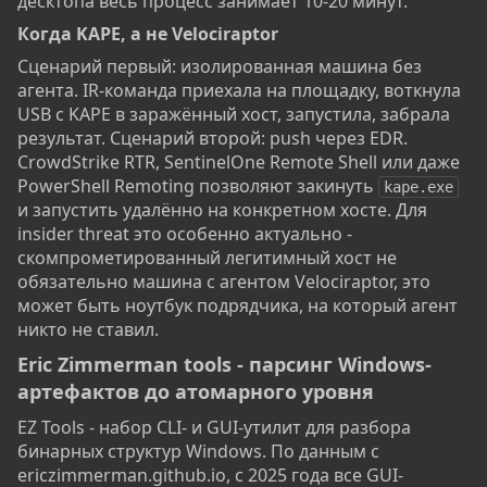
десктопа весь процесс занимает 10-20 минут.
Когда KAPE, а не Velociraptor​
Сценарий первый: изолированная машина без
агента. IR-команда приехала на площадку, воткнула
USB с KAPE в заражённый хост, запустила, забрала
результат. Сценарий второй: push через EDR.
CrowdStrike RTR, SentinelOne Remote Shell или даже
PowerShell Remoting позволяют закинуть
kape.exe
и запустить удалённо на конкретном хосте. Для
insider threat это особенно актуально -
скомпрометированный легитимный хост не
обязательно машина с агентом Velociraptor, это
может быть ноутбук подрядчика, на который агент
никто не ставил.
Eric Zimmerman tools - парсинг Windows-
артефактов до атомарного уровня​
EZ Tools - набор CLI- и GUI-утилит для разбора
бинарных структур Windows. По данным с
ericzimmerman.github.io, с 2025 года все GUI-