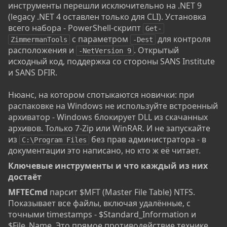
инструменты перешли исключительно на .NET 9
(legacy .NET 4 оставлен только для CLI). Установка
всего набора - PowerShell-скрипт
Get-
с параметром
для контроля
ZimmermanTools
-Dest
расположения и
. Открытый
-NetVersion 9
исходный код, поддержка со стороны SANS Institute
и SANS DFIR.
Нюанс, на котором спотыкаются новички: при
распаковке на Windows не используйте встроенный
архиватор - Windows блокирует DLL из скачанных
архивов. Только 7-Zip или WinRAR. И не запускайте
из
без прав администратора - в
C:\Program Files
документации это написано, но кто ж её читает.
Ключевые инструменты и что каждый из них
достаёт​
MFTECmd
парсит $MFT (Master File Table) NTFS.
Показывает все файлы, включая удалённые, с
точными timestamps - $Standard_Information и
$File_Name. Это прямое противодействие технике