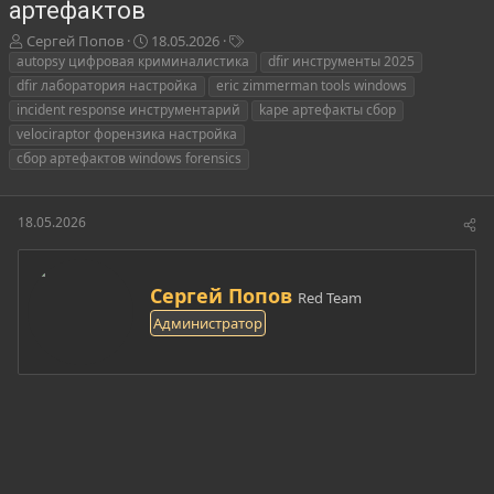
артефактов
А
Д
Т
Сергей Попов
18.05.2026
в
а
е
autopsy цифровая криминалистика
dfir инструменты 2025
т
т
г
dfir лаборатория настройка
eric zimmerman tools windows
о
а
и
incident response инструментарий
kape артефакты сбор
р
н
velociraptor форензика настройка
т
а
сбор артефактов windows forensics
е
ч
м
а
ы
л
а
18.05.2026
А
Сергей Попов
Red Team
в
Администратор
т
о
р