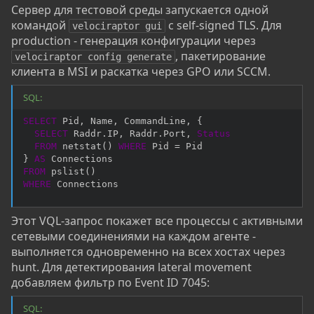
Сервер для тестовой среды запускается одной
командой
с self-signed TLS. Для
velociraptor gui
production - генерация конфигурации через
, пакетирование
velociraptor config generate
клиента в MSI и раскатка через GPO или SCCM.
SQL:
SELECT
 Pid
,
 Name
,
 CommandLine
,
 {

SELECT
 Raddr
.
IP
,
 Raddr
.
Port
,
Status
FROM
 netstat
(
)
WHERE
 Pid 
=
 Pid

} 
AS
FROM
 pslist
(
)
WHERE
 Connections
Этот VQL-запрос покажет все процессы с активными
сетевыми соединениями на каждом агенте -
выполняется одновременно на всех хостах через
hunt. Для детектирования lateral movement
добавляем фильтр по Event ID 7045:
SQL: