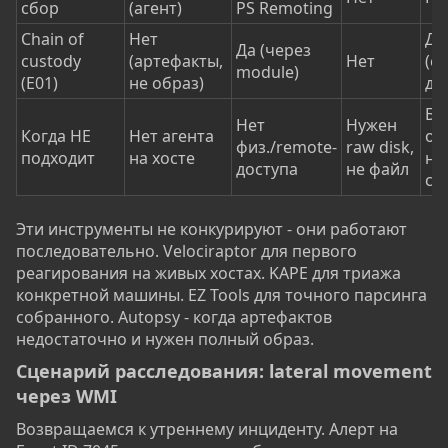
сбор
(агент)
PS Remoting
Chain of
Нет
Да
Да (через
custody
(артефакты,
Нет
(с
module)
(E01)
не образ)
дл
Бо
Нет
Нужен
Когда НЕ
Нет агента
об
физ./remote-
raw disk,
подходит
на хосте
ну
доступа
не файл
ск
Эти инструменты не конкурируют - они работают
последовательно. Velociraptor для первого
реагирования на живых хостах. KAPE для триажа
конкретной машины. EZ Tools для точного парсинга
собранного. Autopsy - когда артефактов
недостаточно и нужен полный образ.
Сценарий расследования: lateral movement
через WMI​
Возвращаемся к утреннему инциденту. Алерт на