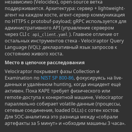
независимо (Velocidex), open-source ветка
поддерживается. Архитектура: сервер + lightweight-
агент на каждом хосте, агент-сервер коммуникация
по HTTPS с protobuf-payload; gRPC используется для
административного API (управление сервером
через CLI с
). Главное отличие от
api_client.yaml
остальных инструментов стека - Velociraptor Query
Language (VQL): декларативный язык запросов к
состоянию живого хоста.
Место в цепочке расследования​
Velociraptor покрывает фазы Collection и
Examination по
NIST SP 800-86
, фокусируясь на live-
данных и удалённом hunting, когда инцидент ещё
активен. Пока KAPE требует физического или
remote-доступа к конкретной машине, Velociraptor
параллельно собирает volatile-данные (процессы,
сетевые соединения, loaded DLLs) с сотен хостов.
Для SOC-аналитика это разница между «собрали
артефакты за 5 минут» и «обходим машины 3 часа».