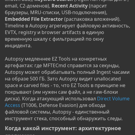
email, C2-доменов),
Recent Activity
(парсит
браузеры, MRU-списки, USB-подключения),
Embedded File Extractor
(распаковка вложений).
Timeline в Autopsy агрегирует файловую активность,
EVTX, registry и browser artifacts в единую
временную шкалу с фильтрацией по окну
инцидента.
Autopsy медленнее EZ Tools на конкретных
артефактах: где MFTECmd справится за секунды,
Autopsy может обрабатывать полный Ingest часами
на образе 500 ГБ. Зато Autopsy видит unallocated
space и carved files - то, что EZ Tools в принципе не
покрывают (им нужен сам файл, а не raw-блоки
диска). Когда атакующий использовал
Direct Volume
Access
(T1006, Defense Evasion) для обхода
файловой системы, Autopsy - единственный
инструмент стека, способный обнаружить следы.
Когда какой инструмент: архитектурное