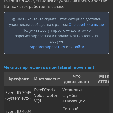
Event ID 7045 - установка службы - на восьми хостах.
Вот как стек работает в связке.
📚 Часть контента скрыта. Этот материал доступен
участникам сообщества с рангом
One Level или выше
Получить доступ просто — достаточно
зарегистрироваться и проявить активность на
форуме
Зарегистрироваться
или
Войти
Чеклист артефактов при lateral movement
Что
MITRE
Артефакт
Инструмент
доказывает
ATT&C
EvtxECmd /
Установка
Event ID 7045
Velociraptor
службы
-
(System.evtx)
VQL
атакующим
Сетевой
Event ID 4624