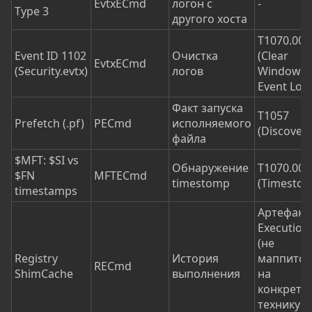
EvtxECmd
логон с
-
Type 3
другого хоста
T1070.001
Event ID 1102
Очистка
(Clear
EvtxECmd
(Security.evtx)
логов
Windows
Event Log
Факт запуска
T1057
Prefetch (.pf)
PECmd
исполняемого
(Discovery
файла
$MFT: $SI vs
Обнаружение
T1070.006
$FN
MFTECmd
timestomp
(Timesto
timestamps
Артефакт
Execution
(не
Registry
История
маппится
RECmd
ShimCache
выполнения
на
конкретн
технику