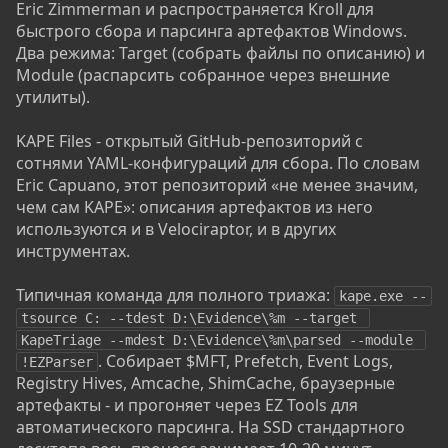
Eric Zimmerman и распространяется Kroll для
быстрого сбора и парсинга артефактов Windows.
Два режима: Target (собрать файлы по описанию) и
Module (распарсить собранное через внешние
утилиты).
KAPE Files - открытый GitHub-репозиторий с
сотнями YAML-конфигураций для сбора. По словам
Eric Capuano, этот репозиторий «не менее значим,
чем сам KAPE»: описания артефактов из него
используются и в Velociraptor, и в других
инструментах.
Типичная команда для полного триажа:
kape.exe --
tsource C: --tdest D:\Evidence\%m --target 
KapeTriage --mdest D:\Evidence\%m\parsed --module 
. Собирает $MFT, Prefetch, Event Logs,
!EZParser
Registry Hives, Amcache, ShimCache, браузерные
артефакты - и прогоняет через EZ Tools для
автоматического парсинга. На SSD стандартного