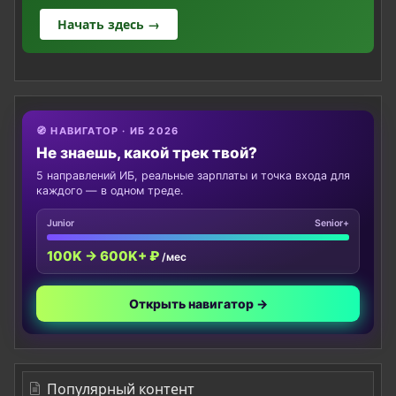
Начать здесь →
🧭 НАВИГАТОР · ИБ 2026
Не знаешь, какой трек твой?
5 направлений ИБ, реальные зарплаты и точка входа для
каждого — в одном треде.
Junior
Senior+
100K → 600K+ ₽
/мес
Открыть навигатор →
Популярный контент