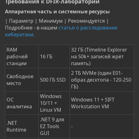
Требования к DFIR-лаборатории​
Аппаратная часть и системные ресурсы​
| Параметр | Минимум | Рекомендуется |
Подробнее - в нашем
статье о расследование
кибератаки
.
RAM
32 ГБ (Timeline Explorer
рабочей
16 ГБ
на 50k+ записей жрёт
станции
память)
2 ТБ NVMe (один E01-
Свободное
500 ГБ SSD
образ десктопа - 120-250
место
ГБ)
Windows
ОС
Windows 11 + SIFT
10/11 +
аналитика
Workstation VM
Linux VM
.NET 9 для
.NET
EZ Tools
-
Runtime
GUI