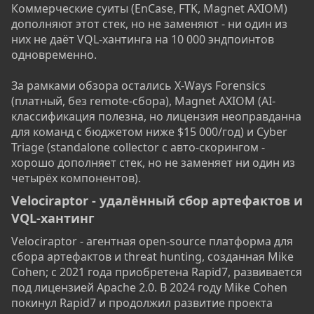
Коммерческие суиты (EnCase, FTK, Magnet AXIOM)
дополняют этот стек, но не заменяют - ни один из
них не даёт VQL-хантинга на 10 000 эндпоинтов
одновременно.
За рамками обзора остались X-Ways Forensics
(платный, без remote-сбора), Magnet AXIOM (AI-
классификация полезна, но лицензия неоправданна
для команд с бюджетом ниже $15 000/год) и Cyber
Triage (standalone collector с авто-скорингом -
хорошо дополняет стек, но не заменяет ни один из
четырёх компонентов).
Velociraptor - удалённый сбор артефактов и
VQL-хантинг​
Velociraptor - агентная open-source платформа для
сбора артефактов и threat hunting, созданная Mike
Cohen; с 2021 года приобретена Rapid7, развивается
под лицензией Apache 2.0. В 2024 году Mike Cohen
покинул Rapid7 и продолжил развитие проекта