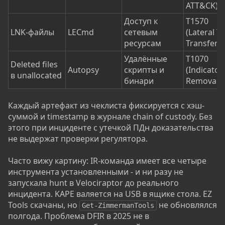
ATT&CK)
Доступ к
T1570
LNK-файлы
LECmd
сетевым
(Lateral T
ресурсам
Transfer)
Удалённые
T1070
Deleted files
Autopsy
скрипты и
(Indicator
в unallocated
бинари
Removal)
Каждый артефакт из чеклиста фиксируется с хэш-
суммой и timestamp в журнале chain of custody. Без
этого при инциденте с утечкой ПДн доказательства
не выдержат проверки регулятора.
Часто вижу картину: IR-команда имеет все четыре
инструмента установленными - и ни разу не
запускала hunt в Velociraptor до реального
инцидента. KAPE валяется на USB в ящике стола. EZ
Tools скачаны, но
не обновлялся
Get-ZimmermanTools
полгода. Проблема DFIR в 2025 не в