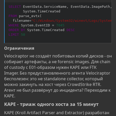
SELECT
 EventData
.
ServiceName
,
 EventData
.
ImagePath
,
       System
.
FROM
 parse_evtx
(
  filename
=
"C:/Windows/System32/winevt/Logs/System.
WHERE
 System
.
EventID 
=
7045
ORDER
BY
 System
.
TimeCreated 
DESC
LIMIT
50
Ограничения​
Velociraptor не создаёт побитовых копий дисков - он
собирает артефакты, а не forensic images. Для chain
of custody с E01-образом нужен KAPE или FTK
Imager. Без предустановленного агента Velociraptor
бесполезен: это не standalone collector, который
можно закинуть на хост через CrowdStrike RTR.
Агент не был развёрнут до инцидента? Переходим к
KAPE.
KAPE - триаж одного хоста за 15 минут​
KAPE (Kroll Artifact Parser and Extractor) разработан