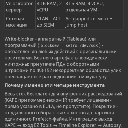
Velociraptor-
4 ГБ RAM, 2
8 ГБ RAM, 4 vCPU,
сервер
vCPU
отдельная VM
Сетевая
VLAN с ACL
Air-gapped сегмент +
изоляция
до SIEM
jump host
Write-blocker - аппаратный (Tableau) или
программный (
) -
blockdev --setro /dev/sdX
обязателен до любых действий с оригинальными
носителями. Без него артефакты юридически
ничтожны: при утечке ПДн с оборотными
штрафами по ФЗ-152 некорректная обработка улик
превращает всё расследование в макулатуру.
Почему именно эти четыре инструмента​
Весь стек бесплатен для внутренних расследований
(KAPE при коммерческом IR требует лицензии -
прямо указано в EULA, не пропустите). Покрытие -
от удалённого сбора с тысяч хостов до парсинга
единичного Prefetch-файла. Интеграция: выход
KAPE → вход EZ Tools → Timeline Explorer → Autopsy.