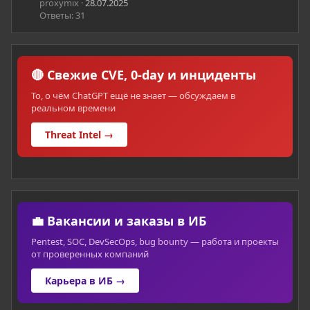
proxymix
28.07.2025
Ответы: 31
🔴 Свежие CVE, 0-day и инциденты
То, о чём ChatGPT ещё не знает — обсуждаем в
реальном времени
Threat Intel →
💼 Вакансии и заказы в ИБ
Pentest, SOC, DevSecOps, bug bounty — работа и проекты
от проверенных компаний
Карьера в ИБ →