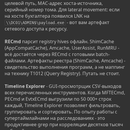
целевой путь, MAC-адрес хоста-источника,
серийный номер тома. Для lateral movement: если
на хосте бухгалтера появился LNK на
- вот вам артефакт
\\DC01\ADMIN$\payload.exe
сетевого доступа к ресурсу.
RECmd
парсит registry hives офлайн. ShimCache
(AppCompatCache), Amcache, UserAssist, RunMRU -
всё достаётся через RECmd с готовыми batch-
файлами. Артефакты реестра (ShimCache, Amcache) -
свидетельство выполнения программ, а не маппинг
на технику T1012 (Query Registry). Путать не стоит.
Timeline Explorer
- GUI-просмотрщик CSV-выходов
всех перечисленных инструментов. Когда MFTECmd,
PECmd и EvtxECmd выгрузили по 50 000+ строк
каждый, Timeline Explorer позволяет фильтровать,
группировать и сортировать. По опыту работы с
супертаймлайнами на расследованиях - это
продуктивнее grep при корреляции десятков тысяч