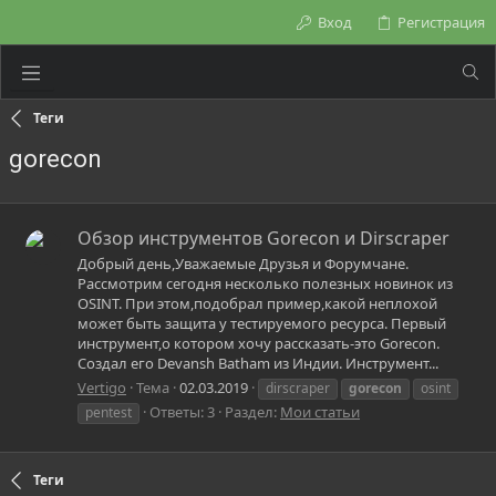
Вход
Регистрация
Теги
gorecon
Обзор инструментов Gorecon и Dirscraper
Добрый день,Уважаемые Друзья и Форумчане.
Рассмотрим сегодня несколько полезных новинок из
OSINT. При этом,подобрал пример,какой неплохой
может быть защита у тестируемого ресурса. Первый
инструмент,о котором хочу рассказать-это Gorecon.
Создал его Devansh Batham из Индии. Инструмент...
Vertigo
Тема
02.03.2019
dirscraper
gorecon
osint
Ответы: 3
Раздел:
Мои статьи
pentest
Теги