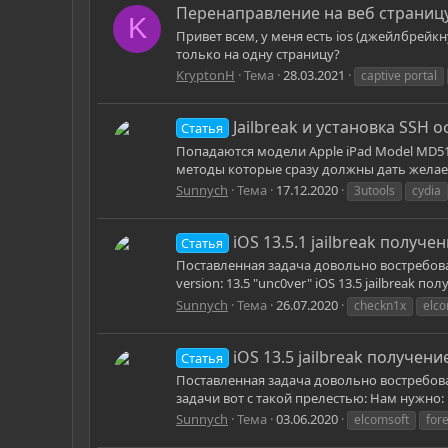
Перенаправление на веб страницу
K
Привет всем, у меня есть ios (джейлбрейк
только на одну страницу?
KryptonH
Тема
28.03.2021
captive portal
Jailbreak и установка SSH о
Статья
Попадаются модели Apple iPad Model MD519
методы которые сразу должны дать желаемый
Sunnych
Тема
17.12.2020
3utools
cydia
iOS 13.5.1 jailbreak получе
Статья
Поставленная задача довольно востребована
version: 13.5 "unc0ver" iOS 13.5 jailbreak п
Sunnych
Тема
26.07.2020
checkn1x
elco
iOS 13.5 jailbreak получени
Статья
Поставленная задача довольно востребован
задачи вот с такой прелестью: Нам нужно: Чит
Sunnych
Тема
03.06.2020
elcomsoft
for