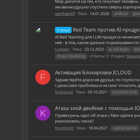
Мир делится на тех, кто покупает телефон
им великодушно спустила сверху корпораци
samhainhf
Тема
14.01.2026
android
goo
Red Team против AI-продук
Статья
AI Red Teaming для LLM‑продукта начинает
неё - в том, какие данные подмешиваются в
Luxkerr
Тема
23.12.2025
ai red team
dat
Ответы: 0
Раздел:
Безоп
threat modeling
Активация Блокировки ICLOUD
F
Здравствуйте дорогие друзья, по глупости
с деньгами проблема и не смог оплатить до
findcloud
Тема
03.10.2021
activation lock
Атака злой двойник с помощью IOS
K
Привет,речь идет об атаке с fake captive 
реализовать такое?
KryptonH
Тема
18.04.2021
captive portal