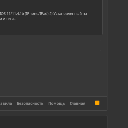
OS 11/11.4.1b (IPhone/IPad) 2) Установленный на
 и тети...
R
авила
Безопасность
Помощь
Главная
S
S