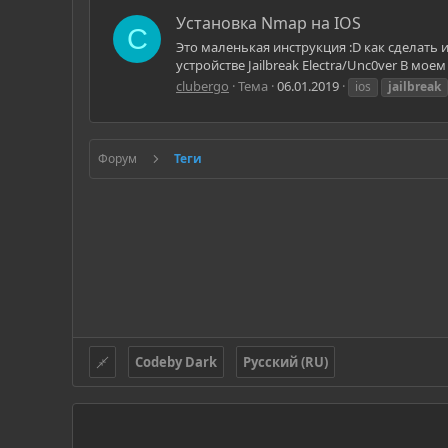
Установка Nmap на IOS
C
Это маленькая инструкция :D как сделать и
устройcтве Jailbreak Electra/Unc0ver В моем с
clubergo
Тема
06.01.2019
ios
jailbreak
Форум
Теги
Codeby Dark
Русский (RU)