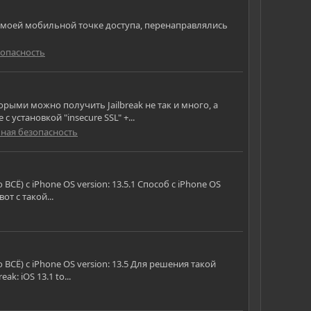
 к моей мобильной точке доступа, перенаправлялись
опасность
орыми можно получить Jailbreak не так и много, а
установкой "insecure SSL" +...
ная безопасность
Ё) с iPhone OS version: 13.5.1 Способ с iPhone OS
от с такой...
СЁ) с iPhone OS version: 13.5 Для решения такой
k: iOS 13.1 to...