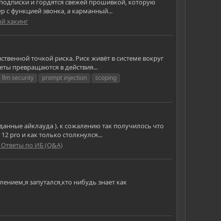
за подписки и гордятся свежей прошивкой, которую
 с функцией звонка, а карманный...
ый хакинг
ственной точкой риска. Риск живёт в системе вокруг
еты превращаются в действия...
llm security
prompt injection
scoping
 данные айклауда ). к сожалению так получилось что
2 pro и как только столкнулся...
 Ответы по ИБ (Q&A)
влением,я запутался,кто нибудь знает как