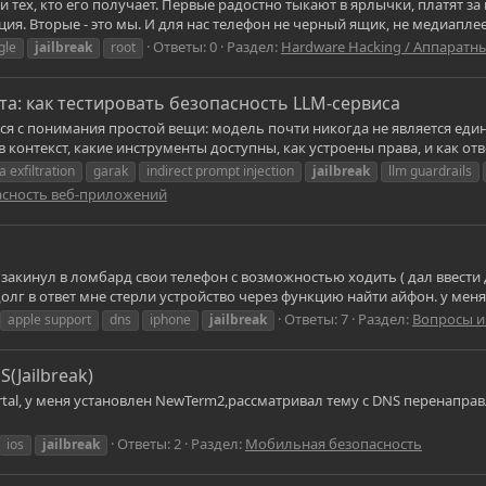
, и тех, кто его получает. Первые радостно тыкают в ярлычки, платят 
я. Вторые - это мы. И для нас телефон не черный ящик, не медиаплеер
Ответы: 0
Раздел:
Hardware Hacking / Аппаратн
gle
jailbreak
root
та: как тестировать безопасность LLM-сервиса
ся с понимания простой вещи: модель почти никогда не является един
 контекст, какие инструменты доступны, как устроены права, и как отв
a exfiltration
garak
indirect prompt injection
jailbreak
llm guardrails
асность веб-приложений
 закинул в ломбард свои телефон с возможностью ходить ( дал ввести
лг в ответ мне стерли устройство через функцию найти айфон. у меня 1
Ответы: 7
Раздел:
Вопросы и
apple support
dns
iphone
jailbreak
(Jailbreak)
portal, у меня установлен NewTerm2,рассматривал тему с DNS перенапра
Ответы: 2
Раздел:
Мобильная безопасность
ios
jailbreak