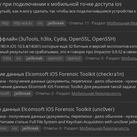
 при подключении к мобильной точке доступа ios
нутый), как я могу сделать так чтобы все подключившиеся устройства
Ответы: 11
Раздел:
Мобильная без
http
http atacks
ios
jailbreak
ффлайн (3uTools, h3lix, Cydia, OpenSSL, OpenSSH)
E/A iOS 10.3.4(14G61) которые ещё 32 битные и версий эксплоитов кот
 результат не срабатываю, это я говорю про Impactor 0.9.52 в связке с 
Ответы: 0
Раздел:
Мобиль
h3lix
ios
jailbreak
openssh
openssl
ние данных Elcomsoft iOS Forensic Toolkit (checkra1n)
 - получение данных (документы, переписки - дело обычное - нужно ВС
олучение данных Elcomsoft iOS Forensic Toolkit Для решения такой задачи в
Ответы: 0
Раздел:
Мобильная безопасность
msoft
jailbreak
е данных Elcomsoft iOS Forensic Toolkit (unc0ver)
а - получение данных (документы, переписки - дело обычное - нужно В
аем статью Full File System and Keychain Acquisition with unc0ver jailbrea
Ответы: 6
Раздел:
Мобильная безопасность
ensic
ios
jailbreak