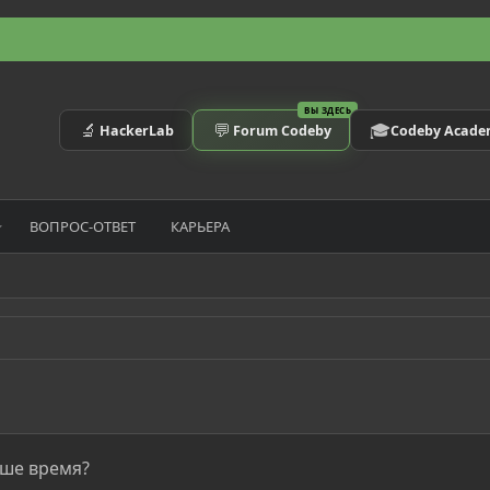
ВЫ ЗДЕСЬ
🔬
💬
🎓
HackerLab
Forum Codeby
Codeby Acad
ВОПРОС-ОТВЕТ
КАРЬЕРА
аше время?