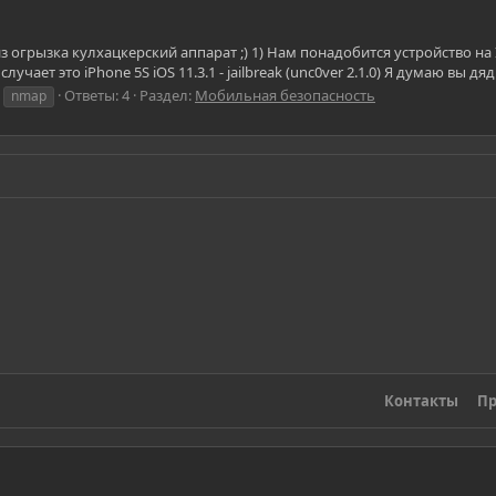
з огрызка кулхацкерский аппарат ;) 1) Нам понадобится устройство на I
лучает это iPhone 5S iOS 11.3.1 - jailbreak (unc0ver 2.1.0) Я думаю вы дяди
Ответы: 4
Раздел:
Мобильная безопасность
nmap
Контакты
Пр