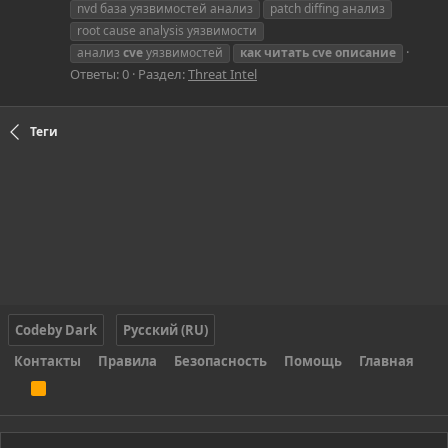
nvd база уязвимостей анализ
patch diffing анализ
root cause analysis уязвимости
анализ
cve
уязвимостей
как
читать
cve
описание
Ответы: 0
Раздел:
Threat Intel
Теги
Codeby Dark
Русский (RU)
Контакты
Правила
Безопасность
Помощь
Главная
R
S
S