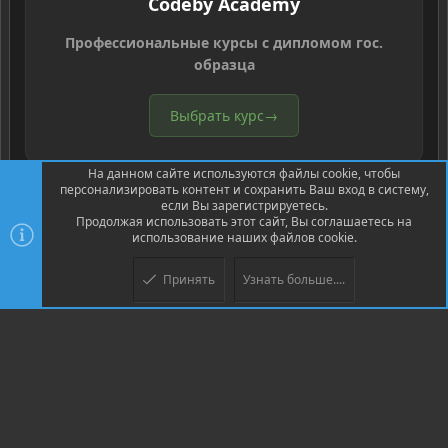
Codeby Academy
Профессиональные курсы с дипломом гос.
образца
Выбрать курс
→
На данном сайте используются файлы cookie, чтобы
персонализировать контент и сохранить Ваш вход в систему,
если Вы зарегистрируетесь.
Продолжая использовать этот сайт, Вы соглашаетесь на
использование наших файлов cookie.
®
Community platform by XenForo
© 2010-2026 XenForo Ltd.
Перевод
®
от Jumuro
Принять
Узнать больше....
Верх
Низ
XenPorta 2 PRO
© Jason Axelrod of
8WAYRUN