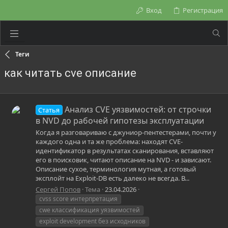
Вход
Регистрация
Теги
как читать cve описание
Анализ CVE уязвимостей: от строчки
Статья
в NVD до рабочей гипотезы эксплуатации
Когда я разговариваю с джуниор-пентестерами, почти у
каждого одна и та же проблема: находят CVE-
идентификатор в результатах сканирования, вставляют
его в поисковик, читают описание на NVD - и зависают.
Описание сухое, терминология мутная, а готовый
эксплойт на Exploit-DB есть далеко не всегда. В...
Сергей Попов
Тема
23.04.2026
cvss score интерпретация
cwe классификация уязвимостей
exploit development без исходников