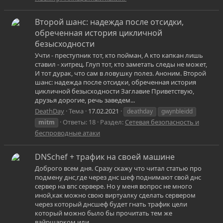
Второй шанс: надежда после отсидки,
обреченная история цикличной
безысходности
Учти - преступник тот, кто пойман, А кто капкан лишь
ставил - хитрец. Глуп тот, кто заметать следы не может,
И тот дурак, что сам в ловушку полез. Аноним. Второй
шанс: надежда после отсидки, обреченная история
цикличной безысходности Заглавие Приветствую,
друзья дорогие, речь заведем...
DeathDay
Тема
17.02.2021
deathday
gwynbleidd
Ответы: 18
Раздел:
Сетевая безопасность и
mitm
беспроводные атаки
DNSchef + трафик на своей машине
Доброго всем дня. Сразу скажу что читал статью про
подмену днс,где через днс шеф поднимают свой днс
сервер на впс сервере. Но у меня вопрос не много
иной,как можно свою виртуалку сделать сервером
через который днсшеф будет гнать трафик цели
который можно было бы прочитать тем же
вайршарком или...