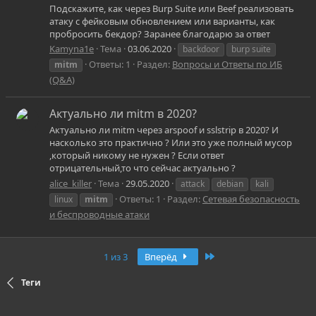
Подскажите, как через Burp Suite или Beef реализовать
атаку с фейковым обновлением или варианты, как
пробросить бекдор? Заранее благодарю за ответ
Kamyna1e
Тема
03.06.2020
backdoor
burp suite
Ответы: 1
Раздел:
Вопросы и Ответы по ИБ
mitm
(Q&A)
Актуально ли mitm в 2020?
Актуально ли mitm через arspoof и sslstrip в 2020? И
насколько это практично ? Или это уже полный мусор
,который никому не нужен ? Если ответ
отрицательный,то что сейчас актуально ?
alice_killer
Тема
29.05.2020
attack
debian
kali
Ответы: 1
Раздел:
Сетевая безопасность
linux
mitm
и беспроводные атаки
Последняя
1 из 3
Вперёд
Теги