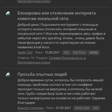
беспроводные атаки
Блокировка или отключение интернета
клиентам локальной сети.
Добрый день! Подскажите инструмент с помощью
которого можно отключить интернет машинам в
локальной сети ? Или как перенаправить весь трафик в
небытие через dns spoofing. Очень , очень давно была
такая функция у какого-то скрипта(уже не помню
название) в kali linux .
TeaM ClaY
Тема
15.08.2021
dns
kali linux
mitm
Ответы: 10
Раздел:
Сетевая безопасность и
беспроводные атаки
Просьба опытных людей
Доброе времени суток, хотелось бы попросить вашей
помощи, проблема состоит в том что сниффинг
проходит только на виртуалке, а хотелось бы на всей
сети. Грубо говоря Burp Suite и net-creds работает
только на виртуалке на основе он не работает. Заранее
благодарю
Кирилл Носенко
Тема
07.05.2021
burp suite
kali