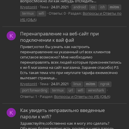
вопрос:Можно ли как нибудь отследить...
KryptonH
Тема
24.01.2021
android
ios
ish
mitm
Ответы: 0
Раздел:
Вопросы и Ответы по
termux
wifi
ИБ (Q&A)
Перенаправление на веб-сайт при
K
подключении к вай фай
Привет,хотел бы узнать как настроить
перенаправление на указанный url всех клиентов
сети,такое возможно? Мне необходимо
перенаправлять всех людей которые приконнектились
к wi-fi магазина на сайт магазина. Заранее спасибо) P.S
Есть такая тема что при неуплате тарифа ежемесячно
вылезает страница...
KryptonH
Тема
24.01.2021
linux
mitm
ngrok
port forwarding
termux
url
wifi
wireshark
Ответы: 1
Раздел:
Вопросы и Ответы по ИБ (Q&A)
Как увидеть неправильно введенные
K
пароли к wifi?
Здравствуйте,собственно как я могу это сделать?
Объясню более внятно,есть роутер и у него пароль