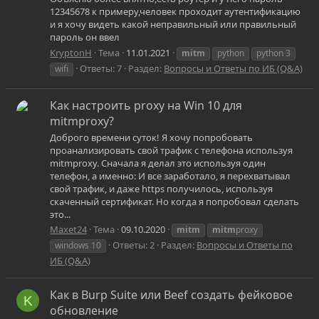
12345678 к примеру,человек проходит аутентификацию
и я хочу видеть какой неправильный или правильный
пароль он ввел
KryptonH
Тема
11.01.2021
mitm
python
python 3
Ответы: 7
Раздел:
Вопросы и Ответы по ИБ (Q&A)
wifi
Как настроить proxy на Win 10 для
mitmproxy?
Доброго времени суток! Я хочу попробовать
проанализировать свой трафик с телефона используя
mitmproxy. Сначала я делал это используя один
телефон, а именно: И все заработало, я перехватывал
свой трафик, и даже https получилось, используя
скаченный сертификат. Но когда я попробовал сделать
это...
Maxet24
Тема
09.10.2020
mitm
mitm
proxy
Ответы: 2
Раздел:
Вопросы и Ответы по
windows 10
ИБ (Q&A)
Как в Burp Suite или Beef создать фейковое
K
обновление