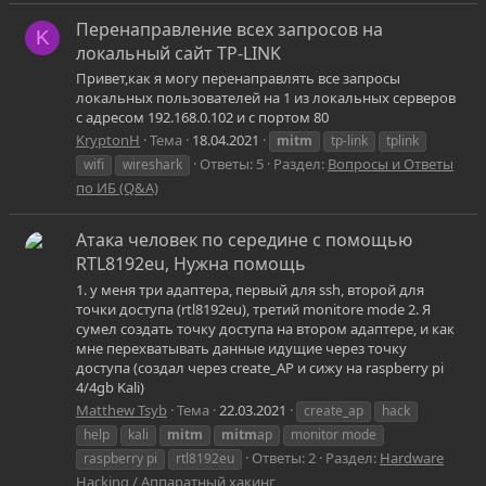
Перенаправление всех запросов на
K
локальный сайт TP-LINK
Привет,как я могу перенаправлять все запросы
локальных пользователей на 1 из локальных серверов
с адресом 192.168.0.102 и с портом 80
KryptonH
Тема
18.04.2021
mitm
tp-link
tplink
Ответы: 5
Раздел:
Вопросы и Ответы
wifi
wireshark
по ИБ (Q&A)
Атака человек по середине с помощью
RTL8192eu, Нужна помощь
1. у меня три адаптера, первый для ssh, второй для
точки доступа (rtl8192eu), третий monitore mode 2. Я
сумел создать точку доступа на втором адаптере, и как
мне перехватывать данные идущие через точку
доступа (создал через create_AP и сижу на raspberry pi
4/4gb Kali)
Matthew Tsyb
Тема
22.03.2021
create_ap
hack
help
kali
mitm
mitm
ap
monitor mode
Ответы: 2
Раздел:
Hardware
raspberry pi
rtl8192eu
Hacking / Аппаратный хакинг