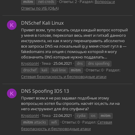
Ответы: 2
Раздел:
Вопросы и
mitm
net-creds
Ответы по ИБ (Q&A)
DNSchef Kali Linux
K
Привет всем, тупо писать сюда каждый вопрос который
у меня в голове, перекопал весь инет и гитхаб данного
инструмента, но как я могу перенаправить абсолютно
все запросы DNS на локальный ip,у меня стоит гугл в —
fakedomains эта опция с помощью которой я могу
обозначить DNS которые нужно подделать...
KryptonH
Тема
25.04.2021
dns
dns spoofing
Ответы: 0
Раздел:
dnschef
kali
kali linix
mitm
Сетевая безопасность и беспроводные атаки
DNS Spoofing IOS 13
K
Привет всем,я не раз задавал подобные этому
вопросы,но хотел бы спросить насчёт ios,есть ли на
него инструмент для dns спуфинга?
KryptonH
Тема
22.04.2021
cydia
ios
mitm
Ответы: 0
Раздел:
Сетевая
mitm
attacks
wifi
безопасность и беспроводные атаки