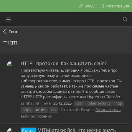
Вход
Регистрация
Теги
mitm
HTTP - протокол. Как защитить себя?
Приветствую читатель, сегодня я расскажу тебе про
одну важную тему для начинающих в
киберпространстве, а именно про HTTP - протокол. Ты
узнаешь как он работает, а так же про самые частые
атаки, и способы защиты от них. Что вообще такое
HTTP? HTTP расшифровывается как Hypertext Transfer...
samhainhf
Тема
26.12.2025
csrf
cyber security
http
Ответы: 0
Раздел:
Безопасность
https
mitm
xss
веб-приложений
MITM-атаки: Всё, что нужно знать
Статья