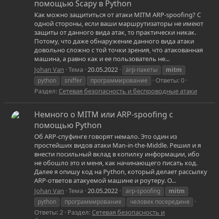
помощью Scapy в Python
Как можно защититься от атаки MITM ARP-spoofing? С
одной стороны, если ваши маршрутизаторы не имеют
защиты от данного вида атак, то практически никак.
Потому, что даже обнаружение данного вида атаки
довольно сложно с той точки зрения, что атакованная
машина, а равно как и ее пользователь не...
Johan Van
Тема
20.05.2022
arp-пакеты
mitm
Ответы: 0
python
sniffer
программирование
Раздел:
Сетевая безопасность и беспроводные атаки
Немного о MITM или ARP-spoofing с
помощью Python
Об ARP-спуфинге говорят немало. Это один из
простейших видов атаки Man-in-the-Middle. Решил и я
внести посильный вклад в копилку информации, ибо
не обошло это и меня, как начинающего писать код.
Далее я опишу код на Python, который делает рассылку
ARP-ответов атакуемой машине и роутеру. О...
Johan Van
Тема
20.05.2022
arp-spoofing
mitm
python
программирование
человек посередине
Ответы: 2
Раздел:
Сетевая безопасность и