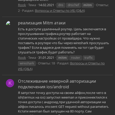
Rook
Тема
14.02.2021
Ответы:
dns
dnschef
mitm
2
Раздел:
Вопросы и Ответы по ИБ (Q&A)
реализация Mitm атаки
Есть в доступе удаленный роутер. Цель заключается в
прослушивании трафика,роутер работает на
статических настройках от провайдера. Что нужно
поставить в роутере что бы через wireshark прослушать
трафик? Если в адресе дня поменять на тот где будет
слушаться трафик,будет работать?
Rook
Тема
31.01.2021
mitm
router
traffic
Ответы: 18
Раздел:
Вопросы и Ответы по
wireshark
ИБ (Q&A)
Отслеживание неверной авторизации
K
подключения ios/android
Я запустил точку доступа на своем айфон,после чего в
ish(termux на ios) запустил weeman и приконнектился к
точке доступа с андроид,при удачной авторизации на
айфон писалось это:sent GET request without parameters.
Кстати weeman был запущен на 80 порту. Сам