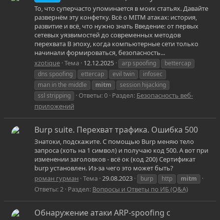
То, что суперчасто упоминается в моих статьях. Давайте
развернём эту конфетку. Всё о MITM атаках: история,
развитие и всё, что нужно знать Введение: от первых
сетевых уязвимостей до современных методов
перехвата В эпоху, когда компьютерные сети только
начинали формироваться, безопасность...
xzotique
Тема
12.12.2025
arp spoofing
bettercap
dns spoofing
ettercap
evil twin
infosec
man in the middle
mitm
session hijacking
Ответы: 0
Раздел:
Безопасность веб-
ssl stripping
приложений
Burp suite. Перехват трафика. Ошибка 500
Знатоки, подскажите. С помощью Burp меняю тело
запроса (хоть на 1 символ) и получаю код 500. А вот при
изменении заголовков - всё ок (код 200) Сертификат
burp установлен. Из-за чего это может быть?
роман гурман
Тема
29.08.2023
burp
http
mitm
Ответы: 2
Раздел:
Вопросы и Ответы по ИБ (Q&A)
Обнаружение атаки ARP-spoofing с