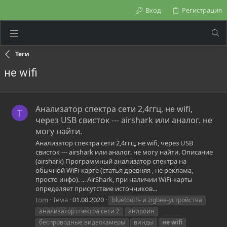
Вход
Регистрация
Теги
не wifi
Анализатор спектра сети 2,4ггц, не wifi,
T
через USB свисток --- airshark или аналог. не
могу найти.
Анализатор спектра сети 2,4ггц, не wifi, через USB
свисток --- airshark или аналог. не могу найти. Описание
(airshark) Программный анализатор спектра на
обычной WiFi-карте (статья древняя , не реклама,
просто инфо). ... AirShark, при наличии WiFi-карты
определяет присутствие источников...
tom
Тема
01.08.2020
bluetooth- и zigbee-устройства
анализатор спектра сети 2
андроин
беспроводные видеокамеры
винды
не
wifi