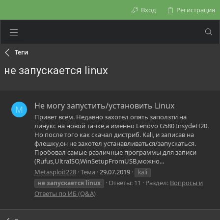
Вход
Регистрация
Теги
не запускается linux
Не могу запустить/установить Linux
M
Привет всем. Недавно захотел опять заползти на
линукс на новой тачке,а именно Lenovo G580 InsydeH20.
Но после того как скачал дистриб. Kali, и записав на
флешку,он не захотел устанавливаться/запускаться.
Пробовал самые различные программы для записи
(Rufus,UltraISO,WinSetupFromUSB,можно...
Metasploit228
Тема
29.07.2019
kali
Ответы: 11
Раздел:
Вопросы и
не
запускается
linux
Ответы по ИБ (Q&A)