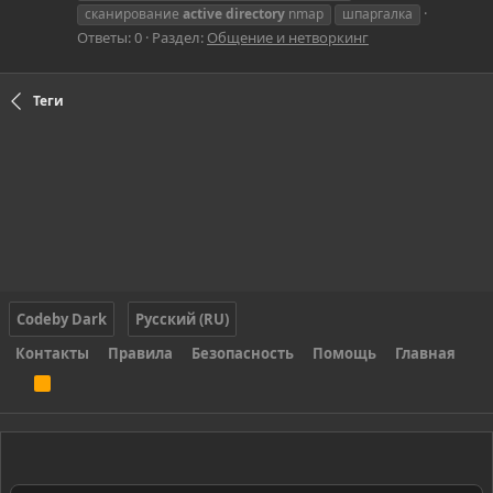
сканирование
active
directory
nmap
шпаргалка
Ответы: 0
Раздел:
Общение и нетворкинг
Теги
Codeby Dark
Русский (RU)
Контакты
Правила
Безопасность
Помощь
Главная
R
S
S