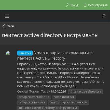
Вход
Регистрация
Теги
пентест active directory инструменты
Nmap шпаргалка: команды для
Заметка
пентеста Active Directory
Справочник, который открываешь на внутреннем
engagement, когда нужно быстро вспомнить флаги для
NSE-скриптов, правильный порядок сканирования DC
или связку с CrackMapExec/BloodHound. Не учебник -
карточка-напоминалка для тех, кто уже ломал AD, но не
помнит, какой --script-args нужен для...
Сергей Попов
Тема
19.04.2026
nmap
active
directory
nmap enumeration ad
nmap
пентест
nmap скрипты nse
nmap шпаргалка команды
пентест
active
directory
инструменты