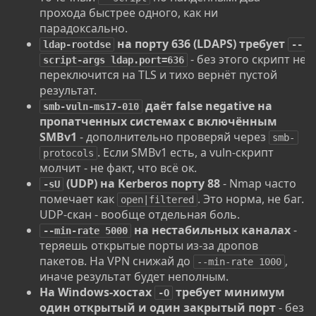
прохода быстрее одного, как ни
парадоксально.
на порту 636 (LDAPS) требует
ldap-rootdse
--
- без этого скрипт не
script-args ldap.port=636
переключится на TLS и тихо вернёт пустой
результат.
даёт false negative на
smb-vuln-ms17-010
пропатченных системах с включённым
SMBv1
- дополнительно проверяй через
smb-
. Если SMBv1 есть, а vuln-скрипт
protocols
молчит - не факт, что всё ок.
(UDP) на Kerberos порту 88
- Nmap часто
-sU
помечает как
. Это норма, не баг.
open|filtered
UDP-скан - вообще отдельная боль.
на нестабильных каналах
-
--min-rate 5000
теряешь открытые порты из-за дропов
пакетов. На VPN снижай до
,
--min-rate 1000
иначе результат будет неполным.
На Windows-хостах
требует минимум
-O
один открытый и один закрытый порт
- без