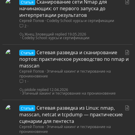
С
Сканирование сети Nmap для
Статья
т
начинающих: от первого запуска до
а
интерпретации результатов
Сергей Попов
Codeby School: курсы и сертификации
т
2
ь
я
Жнец Зловещий
19.05.2026
Codeby School: курсы и сертификации
С
Сетевая разведка и сканирование
Статья
т
портов: практическое руководство по nmap и
а
masscan
Сергей Попов
Этичный хакинг и тестирование на
т
проникновение
ь
1
я
pitdole
12.04.2026
Этичный хакинг и тестирование на проникновение
С
Сетевая разведка из Linux: nmap,
Статья
т
masscan, netcat и tcpdump — практические
а
сценарии для пентеста
Сергей Попов
Этичный хакинг и тестирование на
т
проникновение
ь