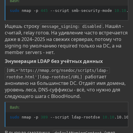
Bash:
sudo
 nmap -p 
445
 --script smb-security-mode 
10.10
.1
Ищешь строку
. Нашёл -
message_signing: disabled
считай, relay готов. На удивление часто встречается
даже в 2024–2025 на свежих серверах, потому что
signing по умолчанию required только на DC, а на
member servers - нет.
Энумерация LDAP без учётных данных​
[URL='https://nmap.org/nsedoc/scripts/ldap-
работает
rootdse.html']ldap-rootdse[/URL]
анонимно на большинстве DC. Отдаёт имя домена,
уровень леса, DNS-суффиксы - всё, что нужно для
следующего шага с BloodHound.
Bash:
sudo
 nmap -p 
389
 --script ldap-rootdse 
10.10
.10.10
В выводе смотришь
(имя