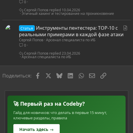
0
я
Сергей Попов
10.04.2026
Этичный хакинг и тестирование на проникновение
С
Инструменты пентестера: TOP-10 с
Статья
т
реальными примерами в каждой фазе атаки
Сергей Попов
Арсенал специалиста по ИБ
а
0
т
ь
Сергей Попов
23.04.2026
Арсенал специалиста по ИБ
я
Facebook
X
Bluesky
LinkedIn
WhatsApp
Электронная по
Ссылка
Поделиться:
🚀 Первый раз на Codeby?
Гайд для новичков: что делать в первые 15 минут,
ключевые разделы, правила
Начать здесь →