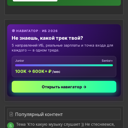
🧭 НАВИГАТОР · ИБ 2026
Не знаешь, какой трек твой?
5 направлений ИБ, реальные зарплаты и точка входа для
каждого — в одном треде.
Junior
Senior+
100K → 600K+ ₽
/мес
Открыть навигатор →
Популярный контент
Тема 'Кто какую музыку слушает )) Не стесняемся,
Б