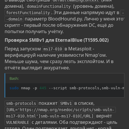
defaultNamingContext
домена),
(уровень домена),
domainFunctionality
. Эти данные напрямую идут в
forestFunctionality
-
параметр BloodHound.py. Лично у меня этот
-domain
скрипт - первый после обнаружения DC, ещё до
попытки получить учётку.
Проверка SMBv1 для EternalBlue (T1595.002)​
Перед запуском
в Metasploit -
ms17-010
верифицируй наличие уязвимости Nmap'ом.
Меньше шума, чем сразу лезть эксплойтом. И в
отчёте выглядит аккуратнее.
Bash:
sudo
 nmap -p 
445
 --script smb-protocols,smb-vuln-ms
покажет
в списке,
smb-protocols
SMBv1
[URL='https://nmap.org/nsedoc/scripts/smb-vuln-
вернёт
ms17-010.html']smb-vuln-ms17-010[/URL]
с деталями. Оба подтверждают - цель
VULNERABLE
готова. Один подтверждает, другой нет - копай