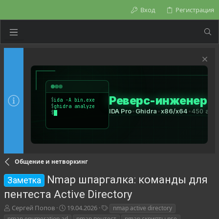
Вход
Регистрация
Общение и нетворкинг
Nmap шпаргалка: команды для
Заметка
пентеста Active Directory
А
Д
Т
Сергей Попов
19.04.2026
nmap active directory
в
а
е
nmap enumeration ad
nmap пентест
nmap скрипты nse