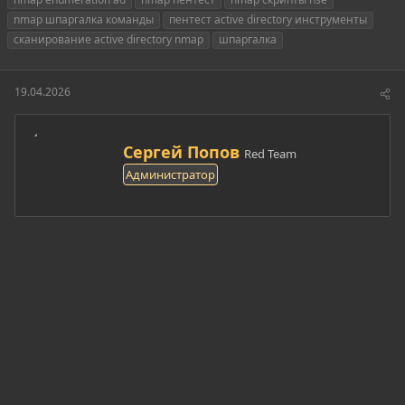
т
т
г
nmap шпаргалка команды
пентест active directory инструменты
о
а
и
сканирование active directory nmap
шпаргалка
р
н
т
а
е
ч
19.04.2026
м
а
ы
л
а
А
Сергей Попов
Red Team
в
Администратор
т
о
р