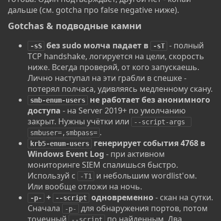
дальше (см. gotcha про false negative ниже).
Gotchas & подводные камни​
без sudo молча падает в
- полный
-sS
-sT
TCP handshake, логируется на цели, скорость
ниже. Всегда проверяй, от кого запускаешь.
Лично наступал на эти грабли в спешке -
потерял полчаса, удивляясь медленному скану.
не работает без анонимного
smb-enum-users
доступа
- на Server 2019+ по умолчанию
закрыт. Нужны учётки или
--script-args 
.
smbuser=,smbpass=
генерирует события 4768 в
krb5-enum-users
Windows Event Log
- при активном
мониторинге SIEM спалишься быстро.
Используй с
и небольшим wordlist'ом.
-T1
Или вообще отложи на ночь.
+
одновременно
- скан на сутки.
-p-
--script
Сначала
для обнаружения портов, потом
-p-
точечный
по найденным. Два
--script