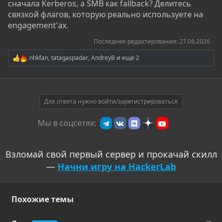
сначала Kerberos, а SMB как fallback? Делитесь
связкой флагов, которую реально используете на
engagement'ах.
Последнее редактирование:
27.06.2026
nhkfan
,
tatagaspadar
,
AndreyB
и ещё 2
Р
е
а
к
ц
и
Для ответа нужно войти/зарегистрироваться
и
:
Мы в соцсетях:
Взломай свой первый сервер и прокачай скилл
—
Начни игру на HackerLab
Похожие темы