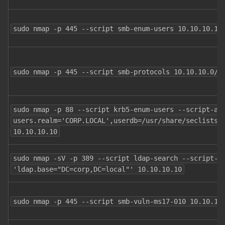
sudo nmap -p 445 --script smb-enum-users 10.10.10.10
sudo nmap -p 445 --script smb-protocols 10.10.10.0/2
sudo nmap -p 88 --script krb5-enum-users --script-ar
users.realm='CORP.LOCAL',userdb=/usr/share/seclists/U
10.10.10.10
sudo nmap -sV -p 389 --script ldap-search --script-ar
'ldap.base="DC=corp,DC=local"' 10.10.10.10
sudo nmap -p 445 --script smb-vuln-ms17-010 10.10.10