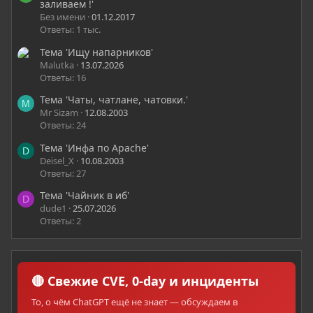
заливаем !'
Без имени
01.12.2017
Ответы: 1 тыс.
Тема 'Ищу напарников'
Malutka
13.07.2026
Ответы: 16
Тема 'Чаты, чатлане, чатовки.'
M
Mr Sizam
12.08.2003
Ответы: 24
Тема 'Инфа по Apache'
D
Deisel_X
10.08.2003
Ответы: 27
Тема 'Чайник в иб'
D
dude1
25.07.2026
Ответы: 2
🔴 Свежие CVE, 0-day и инциденты
То, о чём ChatGPT ещё не знает — обсуждаем в