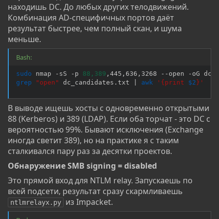
находишь DC. До любых других телодвижений.
Комбинация AD-специфичных портов даёт
результат быстрее, чем полный скан, и шума
меньше.
Bash:
sudo
 nmap -sS -p 
88,389
,445,636,3268 --open -oG dc_
grep
"open"
 dc_candidates.txt 
|
awk
'{print 
$2
}'
В выводе ищешь хосты с одновременно открытыми
88 (Kerberos) и 389 (LDAP). Если оба торчат - это DC с
вероятностью 99%. Бывают исключения (Exchange
иногда светит 389), но на практике я с таким
сталкивался пару раз за десятки проектов.
Обнаружение SMB signing = disabled​
Это прямой вход для NTLM relay. Запускаешь по
всей подсети, результат сразу скармливаешь
из Impacket.
ntlmrelayx.py