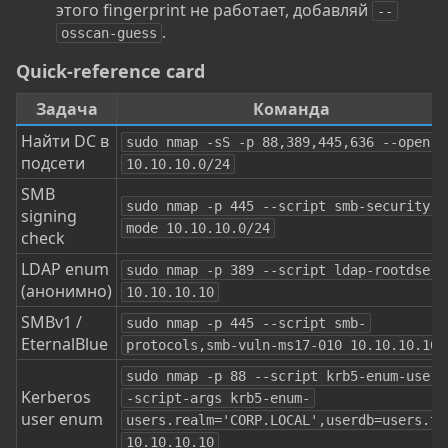
этого fingerprint не работает, добавляй
--
.
osscan-guess
Quick-reference card​
Задача
Команда
Найти DC в
sudo nmap -sS -p 88,389,445,636 --open 
подсети
10.10.10.0/24
SMB
sudo nmap -p 445 --script smb-security-
signing
mode 10.10.10.0/24
check
LDAP enum
sudo nmap -p 389 --script ldap-rootdse 
(анонимно)
10.10.10.10
SMBv1 /
sudo nmap -p 445 --script smb-
EternalBlue
protocols,smb-vuln-ms17-010 10.10.10.10
sudo nmap -p 88 --script krb5-enum-users
Kerberos
-script-args krb5-enum-
user enum
users.realm='CORP.LOCAL',userdb=users.txt
10.10.10.10