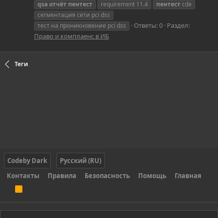
qsa
отчёт
пентест
requirement 11.4
пентест
cde
сегментация сети pci dss
Ответы: 0
Раздел:
тест на проникновение pci dss
Право и комплаенс в ИБ
Теги
Codeby Dark
Русский (RU)
Контакты
Правила
Безопасность
Помощь
Главная
R
S
S