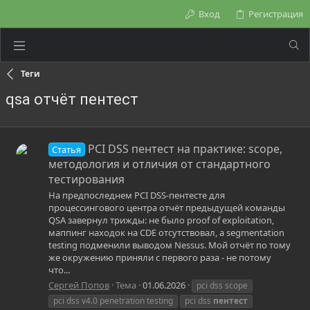
Вход
Регистрация
Теги
qsa отчёт пентест
PCI DSS пентест на практике: scope,
Статья
методология и отличия от стандартного
тестирования
На предпоследнем PCI DSS-пентесте для
процессингового центра отчёт предыдущей команды
QSA завернул трижды: не было proof of exploitation,
маппинг находок на CDE отсутствовал, а segmentation
testing подменили выводом Nessus. Мой отчёт по тому
же окружению приняли с первого раза - не потому
что...
Сергей Попов
Тема
01.06.2026
pci dss scope
pci dss v4.0 penetration testing
pci dss
пентест