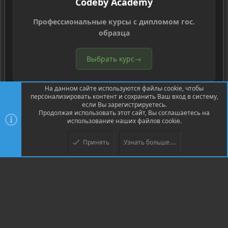
Codeby Academy
Профессиональные курсы с дипломом гос.
образца
Выбрать курс
→
На данном сайте используются файлы cookie, чтобы
персонализировать контент и сохранить Ваш вход в систему,
если Вы зарегистрируетесь.
Продолжая использовать этот сайт, Вы соглашаетесь на
использование наших файлов cookie.
®
Community platform by XenForo
© 2010-2026 XenForo Ltd.
Перевод
®
от Jumuro
Принять
Узнать больше....
Верх
Низ
XenPorta 2 PRO
© Jason Axelrod of
8WAYRUN