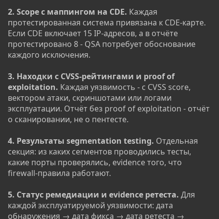
2. Scope с маппингом на CDE.
Каждая
протестированная система привязана к CDE-карте.
Если CDE включает 15 IP-адресов, а в отчёте
протестировано 8 - QSA потребует обоснование
каждого исключения.
3. Находки с CVSS-рейтингами и proof of
exploitation.
Каждая уязвимость - с CVSS score,
вектором атаки, скриншотами или логами
эксплуатации. Отчёт без proof of exploitation - отчёт
о сканировании, не о пентесте.
4. Результаты segmentation testing.
Отдельная
секция: из каких сегментов проводились тесты,
какие порты проверялись, evidence того, что
firewall-правила работают.
5. Статус ремедиации и evidence ретеста.
Для
каждой эксплуатируемой уязвимости: дата
обнаружения → дата фикса → дата ретеста →