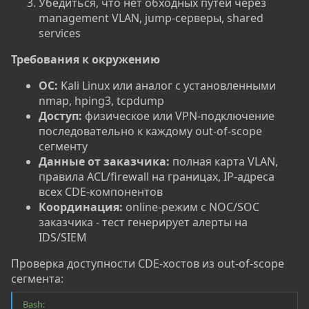
Убедиться, что нет обходных путей через
management VLAN, jump-серверы, shared
services
Требования к окружению​
ОС:
Kali Linux или аналог с установленными
nmap, hping3, tcpdump
Доступ:
физическое или VPN-подключение
последовательно к каждому out-of-scope
сегменту
Данные от заказчика:
полная карта VLAN,
правила ACL/firewall на границах, IP-адреса
всех CDE-компонентов
Координация:
online-режим с NOC/SOC
заказчика - тест генерирует алерты на
IDS/SIEM
Проверка доступности CDE-хостов из out-of-scope
сегмента:
Bash: