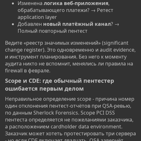
Изменена
логика веб-приложения
,
обрабатывающего платежи? → Ретест
application layer
Добавлен
новый платёжный канал
? →
Полный повторный пентест
Ведите «реестр значимых изменений» (significant
change register). Это одновременно и audit evidence,
и инструмент планирования. Без него к моменту
аудита никто не вспомнит, менялись ли правила на
firewall в феврале.
Scope и CDE: где обычный пентестер
ошибается первым делом​
Неправильное определение scope - причина номер
один отклонения пентест-отчётов при QSA-ревью,
по данным Sherlock Forensics. Scope PCI DSS
пентеста определяется не пожеланиями заказчика,
а расположением cardholder data environment.
Заказчик может хотеть протестировать три сервера
- но если CDE включает двадцать, QSA завернёт