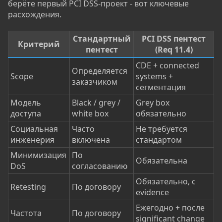
берёте первый PCI DSS-проект - вот ключевые
расхождения.
Стандартный
PCI DSS пентест
Критерий
пентест
(Req 11.4)
CDE + connected
Определяется
Scope
systems +
заказчиком
сегментация
Модель
Black / grey /
Grey box
доступа
white box
обязательно
Социальная
Часто
Не требуется
инженерия
включена
стандартом
Минимизация
По
Обязательна
DoS
согласованию
Обязательно, с
Retesting
По договору
evidence
Ежегодно + после
Частота
По договору
significant change