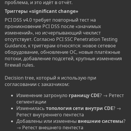
проблема, и это идёт в отчёт.
Триггеры «significant change»​
PCI DSS v4.0 требует повторный тест на
проникновение PCI DSS после «значимых
изменений», но исчерпывающий чеклист
отсутствует. Согласно PCI SSC Penetration Testing
Guidance, к триггерам относятся: новое сетевое
оборудование, обновление ОС, новые платёжные
потоки, добавление подсетей, крупные изменения
firewall rules.
Decision tree, который я использую при
согласовании с заказчиком:
Изменение затронуло
границу CDE
? → Ретест
сегментации
Изменилась
топология сети внутри CDE
? →
Ретест внутреннего пентеста
Добавлены или изменены
внешние системы
?
→ Ретест внешнего пентеста