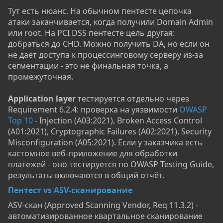
Тут есть нюанс. На обычном пентесте цепочка
атаки заканчивается, когда получили Domain Admin
или root. На PCI DSS пентесте цель другая:
добраться до CHD. Можно получить DA, но если он
не даёт доступа к процессинговому серверу из-за
сегментации - это не финальная точка, а
промежуточная.
Application layer
тестируется отдельно через
Requirement 6.2.4: проверка на уязвимости
OWASP
Top 10
- Injection (A03:2021), Broken Access Control
(A01:2021), Cryptographic Failures (A02:2021), Security
Misconfiguration (A05:2021). Если у заказчика есть
кастомное веб-приложение для обработки
платежей - оно тестируется по OWASP Testing Guide,
результаты включаются в общий отчёт.
Пентест vs ASV-сканирование
ASV-скан (Approved Scanning Vendor, Req 11.3.2) -
автоматизированное квартальное сканирование