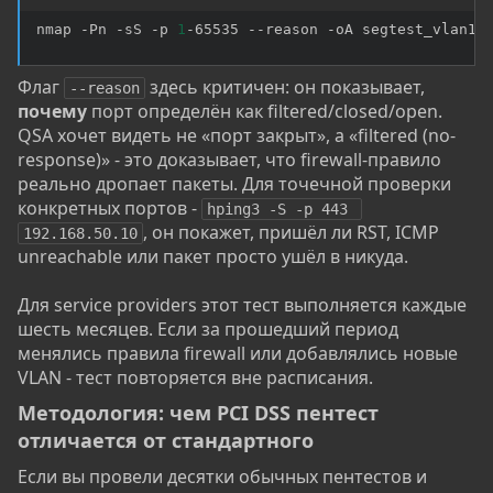
nmap -Pn -sS -p 
1
-65535 --reason -oA segtest_vlan10
Флаг
здесь критичен: он показывает,
--reason
почему
порт определён как filtered/closed/open.
QSA хочет видеть не «порт закрыт», а «filtered (no-
response)» - это доказывает, что firewall-правило
реально дропает пакеты. Для точечной проверки
конкретных портов -
hping3 -S -p 443 
, он покажет, пришёл ли RST, ICMP
192.168.50.10
unreachable или пакет просто ушёл в никуда.
Для service providers этот тест выполняется каждые
шесть месяцев. Если за прошедший период
менялись правила firewall или добавлялись новые
VLAN - тест повторяется вне расписания.
Методология: чем PCI DSS пентест
отличается от стандартного​
Если вы провели десятки обычных пентестов и