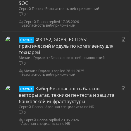
а
SOC
Сергей Попов
Безопасность веб-приложений
т
0
ь
я
Сергей Попов
17.05.2026
Безопасность веб-приложений
С
ФЗ-152, GDPR, PCI DSS:
Статья
т
практический модуль по комплаенсу для
а
технарей
Михаил Гудилин
Безопасность веб-приложений
т
0
ь
я
Михаил Гудилин
28.11.2025
Безопасность веб-приложений
С
Кибербезопасность банков:
Статья
т
векторы атак, техники пентеста и защита
а
банковской инфраструктуры
Сергей Попов
Арсенал специалиста по ИБ
т
0
ь
я
Сергей Попов
23.05.2026
Арсенал специалиста по ИБ