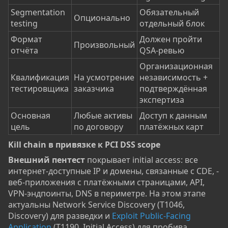
Segmentation
Обязательный
Опционально
testing
отдельный блок
Формат
Должен пройти
Произвольный
отчёта
QSA-ревью
Организационная
Квалификация
На усмотрение
независимость +
тестировщика
заказчика
подтверждённая
экспертиза
Основная
Любые активы
Доступ к данным
цель
по договору
платёжных карт
Kill chain в привязке к PCI DSS scope​
Внешний пентест
покрывает initial access: все
интернет-доступные IP и домены, связанные с CDE, -
веб-приложения с платёжными страницами, API,
VPN-эндпоинты, DNS в периметре. На этом этапе
актуальны Network Service Discovery (T1046,
Discovery) для разведки и
Exploit Public-Facing
Application
(T1190, Initial Access) для пробива