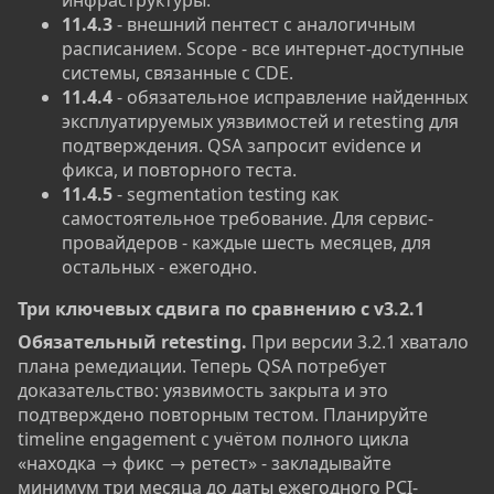
инфраструктуры.
11.4.3
- внешний пентест с аналогичным
расписанием. Scope - все интернет-доступные
системы, связанные с CDE.
11.4.4
- обязательное исправление найденных
эксплуатируемых уязвимостей и retesting для
подтверждения. QSA запросит evidence и
фикса, и повторного теста.
11.4.5
- segmentation testing как
самостоятельное требование. Для сервис-
провайдеров - каждые шесть месяцев, для
остальных - ежегодно.
Три ключевых сдвига по сравнению с v3.2.1​
Обязательный retesting.
При версии 3.2.1 хватало
плана ремедиации. Теперь QSA потребует
доказательство: уязвимость закрыта и это
подтверждено повторным тестом. Планируйте
timeline engagement с учётом полного цикла
«находка → фикс → ретест» - закладывайте
минимум три месяца до даты ежегодного PCI-