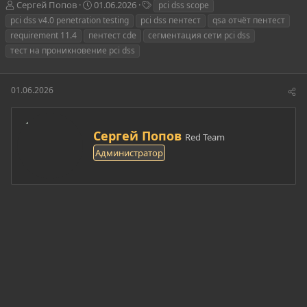
А
Д
Т
Сергей Попов
01.06.2026
pci dss scope
в
а
е
pci dss v4.0 penetration testing
pci dss пентест
qsa отчёт пентест
т
т
г
requirement 11.4
пентест cde
сегментация сети pci dss
о
а
и
тест на проникновение pci dss
р
н
т
а
е
ч
01.06.2026
м
а
ы
л
а
А
Сергей Попов
Red Team
в
Администратор
т
о
р