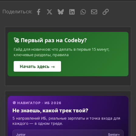
Facebook
X
Bluesky
LinkedIn
WhatsApp
Электронная по
Ссылка
Поделиться:
🚀 Первый раз на Codeby?
Гайд для новичков: что делать в первые 15 минут,
ключевые разделы, правила
Начать здесь →
🧭 НАВИГАТОР · ИБ 2026
Не знаешь, какой трек твой?
5 направлений ИБ, реальные зарплаты и точка входа для
каждого — в одном треде.
Junior
Senior+