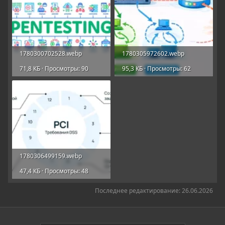
1780300702528.webp
1780305972602.webp
71,8 КБ · Просмотры: 90
95,3 КБ · Просмотры: 62
1780306499159.webp
47,4 КБ · Просмотры: 48
Последнее редактирование:
26.06.2026