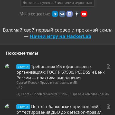
Для ответа нужно войти/зарегистрироваться
Мы в соцсетях:
Взломай свой первый сервер и прокачай скилл
—
Начни игру на HackerLab
Похожие темы
С
Требования ИБ в финансовых
Статья
т
организациях: ГОСТ Р 57580, PCI DSS и Банк
а
России — практика выполнения
Сергей Попов
Право и комплаенс в ИБ
т
0
ь
я
Сергей Попов
09.05.2026
Право и комплаенс в ИБ
С
Пентест банковских приложений:
Статья
т
от тестирования ДБО до detection-правил