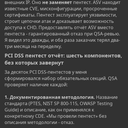
внешних IP. Оно
не заменяет
пентест. ASV находит
известные CVE, мисконфигурации, просроченные
сертификаты. Пентест эксплуатирует уязвимости,
строит цепочки атак и доказывает возможность
доступа к CHD. Предоставлять отчёт ASV вместо
пентеста - гарантированный отказ при QSA-ревью.
Я видел это дважды, и оба раза заказчик терял два-
три месяца на переделку.
PCI DSS пентест отчёт: шесть компонентов,
без которых завернут​
За десяток PCI DSS-пентестов у меня
сформировался набор обязательных секций. QSA
проверяет наличие каждой:
1. Документированная методология.
Название
стандарта (PTES, NIST SP 800-115, OWASP Testing
Guide) и описание, как он применялся к
конкретному CDE. «Мы провели пентест» без
описания методологии - отказ.