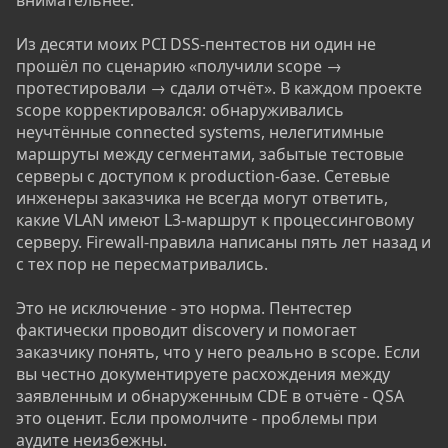
внимательнее.
Из десяти моих PCI DSS-пентестов ни один не
прошёл по сценарию «получили scope →
протестировали → сдали отчёт». В каждом проекте
scope корректировался: обнаруживались
неучтённые connected systems, нелегитимные
маршруты между сегментами, забытые тестовые
серверы с доступом к production-базе. Сетевые
инженеры заказчика не всегда могут ответить,
какие VLAN имеют L3-маршрут к процессинговому
серверу. Firewall-правила написаны пять лет назад и
с тех пор не пересматривались.
Это не исключение - это норма. Пентестер
фактически проводит discovery и помогает
заказчику понять, что у него реально в scope. Если
вы честно документируете расхождения между
заявленным и обнаруженным CDE в отчёте - QSA
это оценит. Если промолчите - проблемы при
аудите неизбежны.