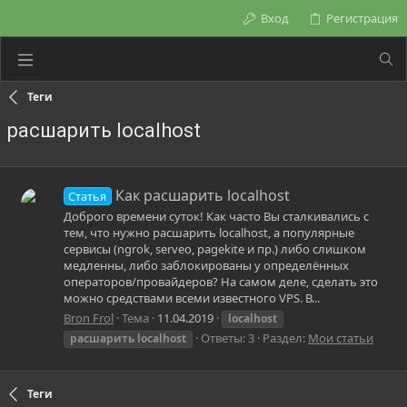
Вход
Регистрация
Теги
расшарить localhost
Как расшарить localhost
Статья
Доброго времени суток! Как часто Вы сталкивались с
тем, что нужно расшарить localhost, а популярные
сервисы (ngrok, serveo, pagekite и пр.) либо слишком
медленны, либо заблокированы у определённых
операторов/провайдеров? На самом деле, сделать это
можно средствами всеми известного VPS. В...
Bron Frol
Тема
11.04.2019
localhost
Ответы: 3
Раздел:
Мои статьи
расшарить
localhost
Теги