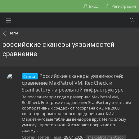
Вход
Регистрация
Теги
российские сканеры уязвимостей
сравнение
Российские сканеры уязвимостей:
Статья
сравнение MaxPatrol VM, RedCheck и
ScanFactory на реальной инфраструктуре
За последние три года я развернул MaxPatrol VM,
RedCheck Enterprise и подключил ScanFactory в четырёх
корпоративных средах - от госоргана с AD на 2000
хостов до промышленного предприятия с КИИ.
Маркетинговые таблицы вендоров врут. Не по злому
умыслу - просто каждый измеряет покрытие по-
своему...
Сергей Попов
Тема
28.04.2026
maxpatrol vm обзор