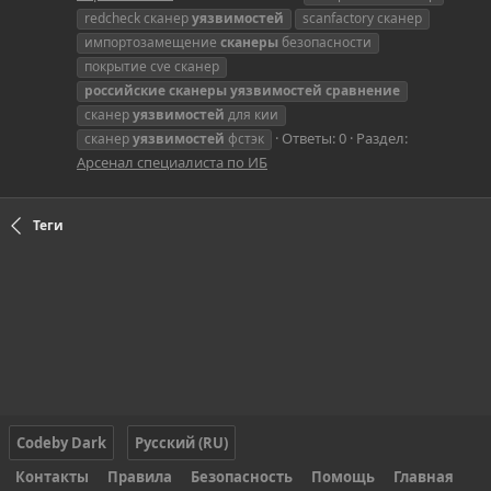
redcheck сканер
уязвимостей
scanfactory сканер
импортозамещение
сканеры
безопасности
покрытие cve сканер
российские
сканеры
уязвимостей
сравнение
сканер
уязвимостей
для кии
Ответы: 0
Раздел:
сканер
уязвимостей
фстэк
Арсенал специалиста по ИБ
Теги
Codeby Dark
Русский (RU)
Контакты
Правила
Безопасность
Помощь
Главная