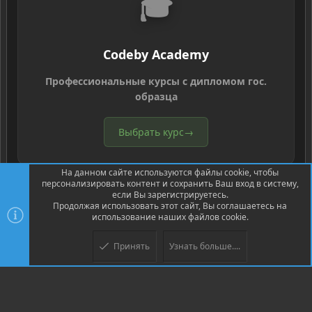
🎓
Codeby Academy
Профессиональные курсы с дипломом гос.
образца
Выбрать курс
→
На данном сайте используются файлы cookie, чтобы
персонализировать контент и сохранить Ваш вход в систему,
если Вы зарегистрируетесь.
Продолжая использовать этот сайт, Вы соглашаетесь на
использование наших файлов cookie.
®
Community platform by XenForo
© 2010-2026 XenForo Ltd.
Перевод
®
от Jumuro
Принять
Узнать больше....
Верх
Низ
XenPorta 2 PRO
© Jason Axelrod of
8WAYRUN