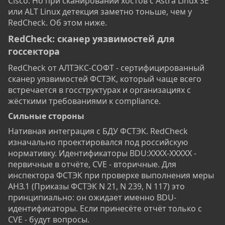
Cisco. Но при сканировании хостов с Astra Linux SE
или ALT Linux детекция заметно тоньше, чем у
RedCheck. Об этом ниже.
RedCheck: сканер уязвимостей для
госсектора​
RedCheck от АЛТЭКС-СОФТ - сертифицированный
сканер уязвимостей ФСТЭК, который чаще всего
встречается в госструктурах и организациях с
жёсткими требованиями к compliance.
Сильные стороны​
Нативная интеграция с БДУ ФСТЭК. RedCheck
изначально проектировался под российскую
нормативку. Идентификаторы BDU:XXXX-XXXXX -
первичные в отчёте, CVE - вторичные. Для
инспектора ФСТЭК при проверке выполнения меры
АНЗ.1 (Приказы ФСТЭК N 21, N 239, N 117) это
принципиально: он ожидает именно BDU-
идентификаторы. Если принесёте отчёт только с
CVE - будут вопросы.