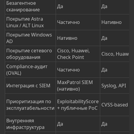
Безагентное
Да
Да
сканирование
Покрытие Astra
Частично
Нативно
Linux / ALT Linux
Покрытие Windows
Нативно
Да
AD
Покрытие сетевого
Cisco, Huawei,
Cisco, Huawei
оборудования
Check Point
Compliance-аудит
Частично
Да
(OVAL)
MaxPatrol SIEM
Интеграция с SIEM
Syslog, API
(нативно)
Приоритизация по
ExploitabilityScore
CVSS-based
эксплуатабельности
+ публичные PoC
Внутренняя
Да
Да
инфраструктура