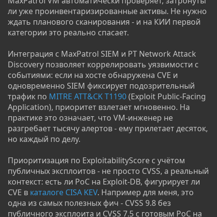
MaxPatrol VM автоматически проверяет, затронуты
ли уже проинвентаризированные активы. Не нужно
ждать планового сканирования - и на КИИ первой
категории это реально спасает.
Интеграция с MaxPatrol SIEM и PT Network Attack
Discovery позволяет коррелировать уязвимости с
событиями: если на хосте обнаружена CVE и
одновременно SIEM фиксирует подозрительный
трафик по
MITRE ATT&CK T1190
(Exploit Public-Facing
Application), приоритет взлетает мгновенно. На
практике это означает, что VM-инженер не
разгребает тысячу алертов - ему прилетает десяток,
но каждый по делу.
Приоритизация по ExploitabilityScore с учётом
публичных эксплоитов - не просто CVSS, а реальный
контекст: есть ли PoC на Exploit-DB, фигурирует ли
CVE в
каталоге CISA KEV
. Например для меня, это
одна из самых полезных фич - CVSS 9.8 без
публичного эксплоита и CVSS 7.5 с готовым PoC на