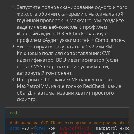
Запустите полное сканирование одного и того
же хоста обоими сканерами с максимальной
глубиной проверок. В MaxPatrol VM создайте
задачу через веб-консоль с профилем
«Полный аудит». В RedCheck - задачу с
профилем «Аудит уязвимостей + Compliance».
Экспортируйте результаты в CSV или XML.
Ключевые поля для сопоставления: CVE-
идентификатор, BDU-идентификатор (если
есть), CVSS-скор, название уязвимости,
затронутый компонент.
Постройте diff - какие CVE нашёл только
MaxPatrol VM, какие только RedCheck, какие
оба. Для автоматизации хватит простого
скрипта:
Bash:
# Извлечение CVE-ID из экспортов и построение diff
comm
 -23 
<
(
grep
 -oP 
'CVE-\d{4}-\d+'
 maxpatrol_expor
<
(
grep
 -oP 
'CVE-\d{4}-\d+'
 redcheck_export