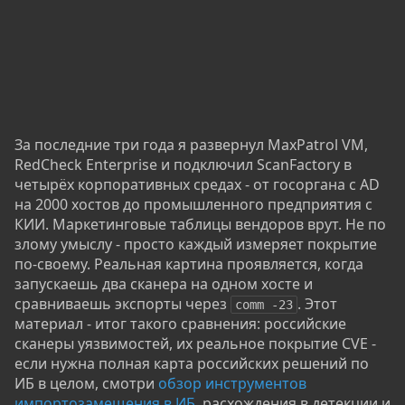
За последние три года я развернул MaxPatrol VM,
RedCheck Enterprise и подключил ScanFactory в
четырёх корпоративных средах - от госоргана с AD
на 2000 хостов до промышленного предприятия с
КИИ. Маркетинговые таблицы вендоров врут. Не по
злому умыслу - просто каждый измеряет покрытие
по-своему. Реальная картина проявляется, когда
запускаешь два сканера на одном хосте и
сравниваешь экспорты через
. Этот
comm -23
материал - итог такого сравнения: российские
сканеры уязвимостей, их реальное покрытие CVE -
если нужна полная карта российских решений по
ИБ в целом, смотри
обзор инструментов
импортозамещения в ИБ
, расхождения в детекции и