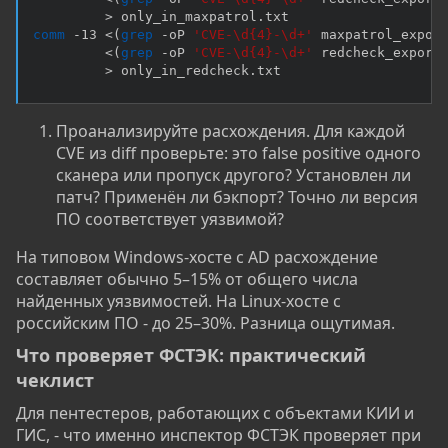
>
comm
 -13 
<
(
grep
 -oP 
'CVE-\d{4}-\d+'
 maxpatrol_expor
<
(
grep
 -oP 
'CVE-\d{4}-\d+'
 redcheck_export
>
 only_in_redcheck.txt
Проанализируйте расхождения. Для каждой
CVE из diff проверьте: это false positive одного
сканера или пропуск другого? Установлен ли
патч? Применён ли бэкпорт? Точно ли версия
ПО соответствует уязвимой?
На типовом Windows-хосте с AD расхождение
составляет обычно 5–15% от общего числа
найденных уязвимостей. На Linux-хосте с
российским ПО - до 25–30%. Разница ощутимая.
Что проверяет ФСТЭК: практический
чеклист​
Для пентестеров, работающих с объектами КИИ и
ГИС, - что именно инспектор ФСТЭК проверяет при