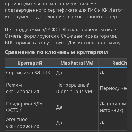
производителя, он может меняться. Без
подтверждённого сертификата для ГИС и КИИ этот
инструмент - дополнение, а не основной сканер.
Нет поддержки БДУ ФСТЭК в классическом виде.
Отчёты формируются с CVE-идентификаторами,
BDU-привязка отсутствует. Для инспектора - минус.
Сравнение по ключевым критериям​
Критерий
MaxPatrol VM
RedChe
Сертификат ФСТЭК
Да
Да
Режим
Непрерывный
Периодическ
сканирования
(Continuous VM)
Поддержка БДУ
Да (приорит
Да
ФСТЭК
источник)
Агентное
Да
Да
сканирование