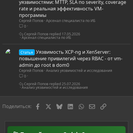
т
уязвимостями: MTTP, SLA по severity, coverage
а
rate и реальная эффективность VM-
т
программы
Сергей Попов
Арсенал специалиста по ИБ
ь
0
я
Сергей Попов
17.05.2026
Арсенал специалиста по ИБ
Уязвимость XCP-ng и XenServer:
Статья
повышение привилегий через RBAC - от vm-
admin до root в dom0
Сергей Попов
Анализ уязвимостей и исследования
0
Сергей Попов
25.07.2026
Анализ уязвимостей и исследования
Facebook
X
Bluesky
LinkedIn
WhatsApp
Электронная по
Ссылка
Поделиться: