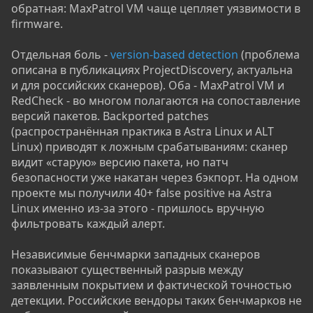
обратная: MaxPatrol VM чаще цепляет уязвимости в
firmware.
Отдельная боль -
version-based detection
(проблема
описана в публикациях ProjectDiscovery, актуальна
и для российских сканеров). Оба - MaxPatrol VM и
RedCheck - во многом полагаются на сопоставление
версий пакетов. Backported patches
(распространённая практика в Astra Linux и ALT
Linux) приводят к ложным срабатываниям: сканер
видит «старую» версию пакета, но патч
безопасности уже накатан через бэкпорт. На одном
проекте мы получили 40+ false positive на Astra
Linux именно из-за этого - пришлось вручную
фильтровать каждый алерт.
Независимые бенчмарки западных сканеров
показывают существенный разрыв между
заявленным покрытием и фактической точностью
детекции. Российские вендоры таких бенчмарков не