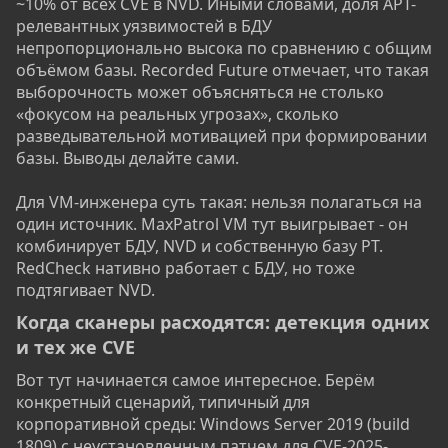
~10% от всех CVE в NVD. Иными словами, доля APT-
релевантных уязвимостей в БДУ
непропорционально высока по сравнению с общим
объёмом базы. Recorded Future отмечает, что такая
выборочность может объясняться не столько
«фокусом на реальных угрозах», сколько
разведывательной мотивацией при формировании
базы. Выводы делайте сами.
Для VM-инженера суть такая: нельзя полагаться на
один источник. MaxPatrol VM тут выигрывает - он
комбинирует БДУ, NVD и собственную базу PT.
RedCheck нативно работает с БДУ, но тоже
подтягивает NVD.
Когда сканеры расходятся: детекция одних
и тех же CVE​
Вот тут начинается самое интересное. Берём
конкретный сценарий, типичный для
корпоративной среды: Windows Server 2019 (build
1809) с неустановленным патчем для CVE-2025-