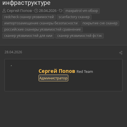
инфраструктуре
А
Д
Т
Сергей Попов
28.04.2026
maxpatrol vm обзор
в
а
е
redcheck сканер уязвимостей
scanfactory сканер
т
т
г
импортозамещение сканеры безопасности
покрытие cve сканер
о
а
и
российские сканеры уязвимостей сравнение
р
н
сканер уязвимостей для кии
т
а
сканер уязвимостей фстэк
е
ч
м
а
ы
л
28.04.2026
а
А
Сергей Попов
Red Team
в
Администратор
т
о
р