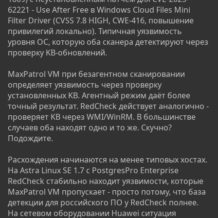
62221 - Use After Free в Windows Cloud Files Mini
Filter Driver (CVSS 7.8 HIGH, CWE-416, повышение
привилегий локально). Типичная уязвимость
уровня ОС, которую оба сканера детектируют через
проверку KB-обновлений.
MaxPatrol VM при безагентном сканировании
определяет уязвимость через проверку
установленных KB. Агентный режим даёт более
точный результат. RedCheck действует аналогично -
проверяет KB через WMI/WinRM. В большинстве
случаев оба находят одно и то же. Скучно?
Подождите.
Расхождения начинаются на менее типовых хостах.
На Astra Linux SE 1.7 с PostgresPro Enterprise
RedCheck стабильно находит уязвимости, которые
MaxPatrol VM пропускает - просто потому, что база
детекции для российского ПО у RedCheck полнее.
На сетевом оборудовании Huawei ситуация