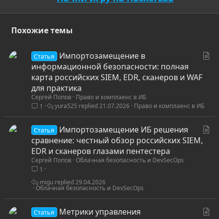
Похожие темы
С
Импортозамещение в
Статья
т
информационной безопасности: полная
а
карта российских SIEM, EDR, сканеров и WAF
т
для практика
Сергей Попов
Право и комплаенс в ИБ
ь
yura525
21.07.2026
Право и комплаенс в ИБ
1
я
С
Импортозамещение ИБ решения
Статья
т
сравнение: честный обзор российских SIEM,
а
EDR и сканеров глазами пентестера
Сергей Попов
Облачная безопасность и DevSecOps
т
1
ь
я
migu
29.04.2026
Облачная безопасность и DevSecOps
С
Метрики управления
Статья