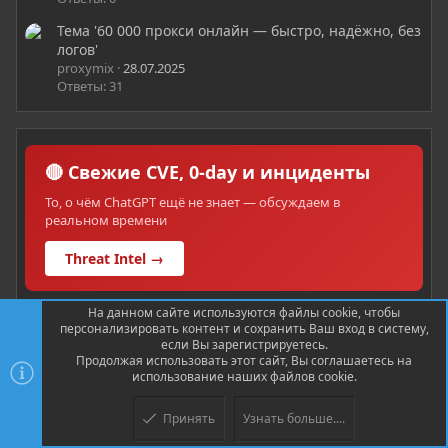
Тема '60 000 прокси онлайн — быстро, надёжно, без
логов'
proxymix
28.07.2025
Ответы: 31
🔴 Свежие CVE, 0-day и инциденты
То, о чём ChatGPT ещё не знает — обсуждаем в
реальном времени
Threat Intel →
На данном сайте используются файлы cookie, чтобы
персонализировать контент и сохранить Ваш вход в систему,
если Вы зарегистрируетесь.
Продолжая использовать этот сайт, Вы соглашаетесь на
использование наших файлов cookie.
💼 Вакансии и заказы в ИБ
Pentest, SOC, DevSecOps, bug bounty — работа и проекты
Принять
Узнать больше....
от проверенных компаний