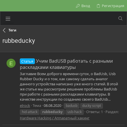
Вход
Регистрация
Теги
rubbeducky
Учим BadUSB работать с разными
Статья
E
раскладками клавиатуры
Заглавие Всем доброго времени суток, о BadUsb, Usb
Rubber Ducky и о том, как самому сделать аналог
данного устройства написано уже много статей. В этой
же статье мы рассмотрим решение проблемы BadUsb
при работе с разными раскладками клавиатуры. В
качестве инструкции по созданию своего BadUsb...
elrock
Тема
08.08.2020
badusb
ducky script
Ответы: 1
Раздел:
hid-attack
rubbeducky
usb-hack
Hardware Hacking / Аппаратный хакинг