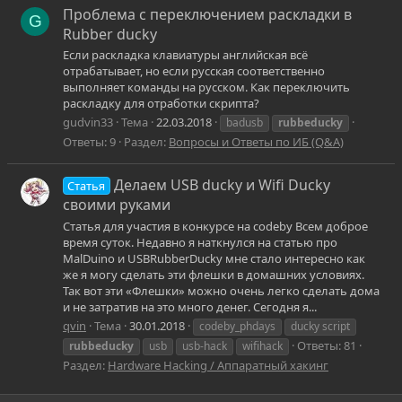
Проблема с переключением раскладки в
G
Rubber ducky
Если раскладка клавиатуры английская всё
отрабатывает, но если русская соответственно
выполняет команды на русском. Как переключить
раскладку для отработки скрипта?
gudvin33
Тема
22.03.2018
badusb
rubbeducky
Ответы: 9
Раздел:
Вопросы и Ответы по ИБ (Q&A)
Делаем USB ducky и Wifi Ducky
Статья
своими руками
Статья для участия в конкурсе на codeby Всем доброе
время суток. Недавно я наткнулся на статью про
MalDuino и USBRubberDucky мне стало интересно как
же я могу сделать эти флешки в домашних условиях.
Так вот эти «Флешки» можно очень легко сделать дома
и не затратив на это много денег. Сегодня я...
qvin
Тема
30.01.2018
codeby_phdays
ducky script
Ответы: 81
rubbeducky
usb
usb-hack
wifihack
Раздел:
Hardware Hacking / Аппаратный хакинг