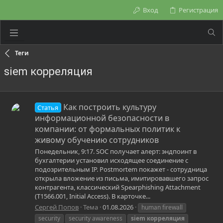
Вход
Регистрация
Теги
siem корреляция
Как построить культуру
Статья
информационной безопасности в
компании: от формальных политик к
живому обучению сотрудников
Понедельник, 9:17. SOC получает алерт: эндпоинт в
бухгалтерии установил исходящее соединение с
подозрительным IP. Postmortem покажет - сотрудница
открыла вложение из письма, имитировавшего запрос
контрагента, классический Spearphishing Attachment
(T1566.001, Initial Access). В карточке...
Сергей Попов
Тема
01.08.2026
human firewall
security
security awareness
siem
корреляция