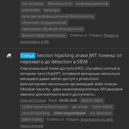
soc метрики
безопасности
информационной
компании
культура
культура информационной безопасности
обучение сотрудников иб
программа обучения безопасности
Ответы: 0
Раздел:
Право и
фишинговые симуляции
комплаенс в ИБ
Session hijacking атаки JWT токены: от
Статья
перехвата до detection в SIEM
Персональный токен доступа (PAT), случайно слитый в
историю чата ChatGPT, оставался валидным несколько
месяцев и давал admin-доступ к production-
репозиториям нескольких организаций. Кейс описан
Obsidian Security - двух низкоприоритетных API-вызовов
хватило для маппинга всего доступного...
Сергей Попов
Тема
04.06.2026
bearer token
cookie-based authentication
jwt атаки
mitre att&ck
session hijacking
siem
корреляция
soc detection
Ответы: 0
Раздел:
Безопасность веб-
token replay
приложений