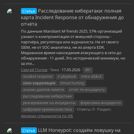
Расследование кибератаки: полная
Статья
карта Incident Response от обнаружения до
отчёта
По данным Mandiant M-Trends 2025, 57% организаций
узнают о компрометации от внешней стороны -
партнёра, регулятора или журналиста. Не от своего
SIEM, не от SOC-аналитика, не из алерта EDR.
Медианное время нахождения атакующего в сети до
обнаружения - 11 дней. Это исторический минимум, но
за эти...
Сергей Попов
Тема
17.05.2026
dfir
incident response
ir playbook
mitre att&ck
siem
корреляция
threat hunting
анализ дампов памяти
отчёт по инциденту
расследование кибератаки
реагирование на инциденты
форензика инцидента
Ответы: 0
Раздел:
цифровая криминалистика
Арсенал специалиста по ИБ
LLM Honeypot: создаём ловушку на
Статья