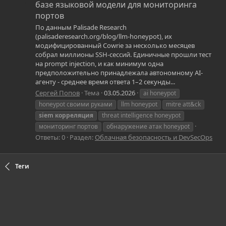
базе языковой модели для мониторинга
портов
По данным Palisade Research
(palisaderesearch.org/blog/llm-honeypot), их
модифицированный Cowrie за несколько месяцев
собрал миллионы SSH-сессий. Единичные прошли тест
на prompt injection, и как минимум одна
предположительно принадлежала автономному AI-
агенту - среднее время ответа 1–2 секунды...
Сергей Попов
Тема
03.05.2026
ai honeypot
honeypot своими руками
llm honeypot
mitre att&ck
siem
корреляция
threat intelligence honeypot
мониторинг портов
обнаружение атак honeypot
Ответы: 0
Раздел:
Облачная безопасность и DevSecOps
Теги