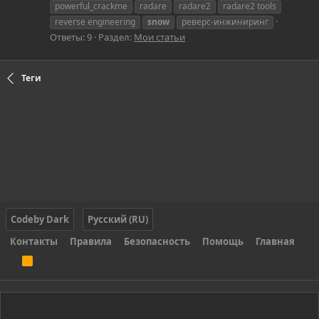
powerful_crackme
radare
radare2
radare2 tools
reverse engineering
snow
реверс-инжиниринг
Ответы: 9
Раздел:
Мои статьи
Теги
Codeby Dark
Русский (RU)
Контакты
Правила
Безопасность
Помощь
Главная
R
S
S