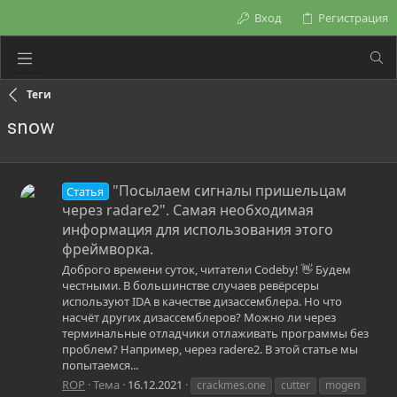
Вход
Регистрация
Теги
snow
"Посылаем сигналы пришельцам
Статья
через radare2". Самая необходимая
информация для использования этого
фреймворка.
Доброго времени суток, читатели Codeby! 👋 Будем
честными. В большинстве случаев ревёрсеры
используют IDA в качестве дизассемблера. Но что
насчёт других дизассемблеров? Можно ли через
терминальные отладчики отлаживать программы без
проблем? Например, через radere2. В этой статье мы
попытаемся...
ROP
Тема
16.12.2021
crackmes.one
cutter
mogen