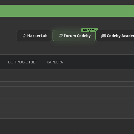
ВЫ ЗДЕСЬ
🔬
💬
🎓
HackerLab
Forum Codeby
Codeby Acad
ВОПРОС-ОТВЕТ
КАРЬЕРА