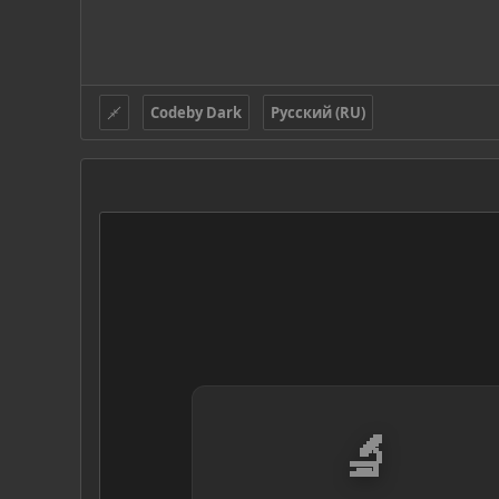
Codeby Dark
Русский (RU)
🔬