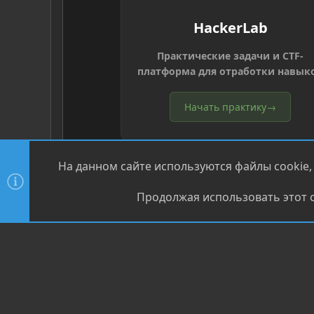
HackerLab
Практические задачи и CTF-
платформа для отработки навык
Начать практику
→
На данном сайте используются файлы cookie,
Продолжая использовать этот с
®
Community platform by XenForo
© 2010-2026 XenForo Ltd
XenPorta 2 PRO
© Jason Axelrod of
8WAYRUN