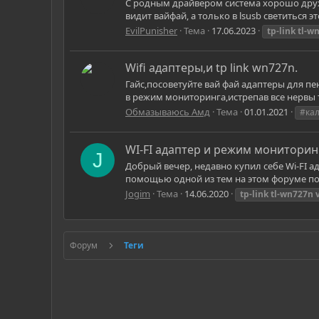
С родным драйвером система хорошо дружит
видит вайфай, а только в lsusb светиться э
EvilPunisher
Тема
17.06.2023
tp-link
tl-w
Wifi адаптеры,и tp link wn727n.
Гайс,посоветуйте вай фай адаптеры для пе
в режим мониторинга,истрепав все нервы т
Обмазываюсь Амд
Тема
01.01.2021
#кал
WI-FI адаптер и режим мониторин
J
Добрый вечер, недавно купил себе Wi-FI ад
помощью одной из тем на этом форуме по
Jogim
Тема
14.06.2020
tp-link
tl-wn727n
Форум
Теги