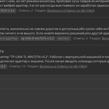
 с ним, но нет режима монитора, пробовал кучу гайдов из интернета
тот вайфай адаптер. А в тот раз когда мне повезло он заработал идеаль
Ответы: 2
Раздел:
Вопросы и Ответы по ИБ (Q&A)
n727n
v.5.2
нтеста, желательно не совсем дорогие и доступные,ибо купил себе wn7
ак ничего и не вышло. Если знаете варианты решения,или другой адап
Ответы: 3
Раздел:
Вопр
и и адаптер
tp-link
tl-wn727n
v.5.2
пентест
га
аптер "TP-LINK TL-WN727N v5.2". Работал с виртуальной машиной и поста
дключил адаптер к машине. После начал вводить команды которые д
Ответы: 15
Раздел:
Вопросы и Ответы по ИБ (Q&A)
v.5.2