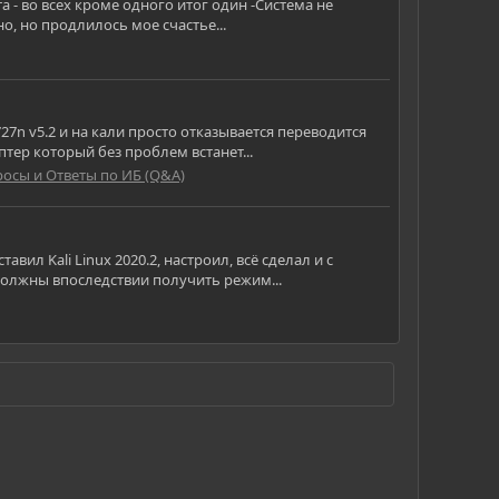
 - во всех кроме одного итог один -Система не
но, но продлилось мое счастье...
27n v5.2 и на кали просто отказывается переводится
тер который без проблем встанет...
осы и Ответы по ИБ (Q&A)
вил Kali Linux 2020.2, настроил, всё сделал и с
олжны впоследствии получить режим...