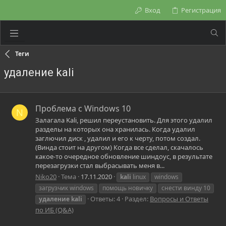
Вход
Регистрация
Теги
удаление kali
Проблема с Windows 10
N
Залагала Kali, решил переустановить. Для этого удалил
разделы на которых она хранилась. Когда удалил
заглючил диск , удалил и его к черту, потом создал.
(Винда стоит на другом) Когда все сделал, скачалось
какое-то очередное обновление шиндоус, в результате
перезагрузки стал выбрасывать меня в...
Niko20
Тема
17.11.2020
kali
linux
windows
загрузчик windows
помощь новичку
снести винду 10
Ответы: 4
Раздел:
Вопросы и Ответы
удаление
kali
по ИБ (Q&A)