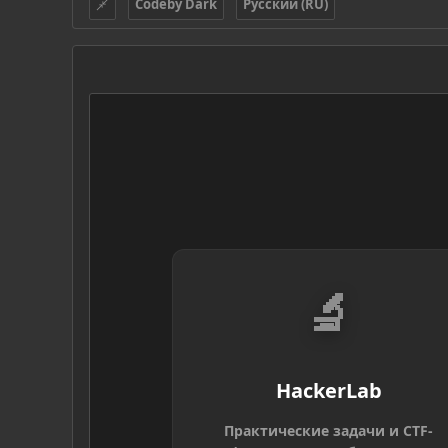
Codeby Dark
Русский (RU)
🔬
HackerLab
Практические задачи и CTF-