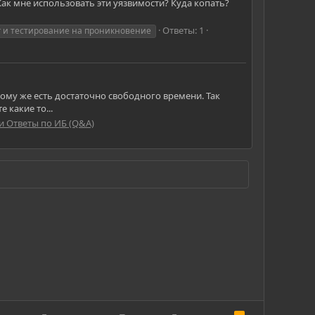
Как мне использовать эти уязвимости? Куда копать?
Ответы: 1
г и тестирование на проникновение
 тому же есть достаточно свободного времени. Так
 какие то...
и Ответы по ИБ (Q&A)
R