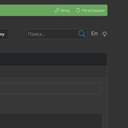
Вход
Регистрация
En
emy