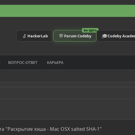
ВЫ ЗДЕСЬ
🔬
💬
🎓
HackerLab
Forum Codeby
Codeby Acad
ВОПРОС-ОТВЕТ
КАРЬЕРА
а "Раскрытие хэша - Mac OSX salted SHA-1"