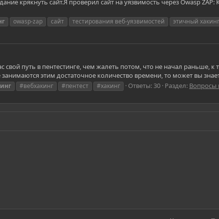
адание крякнуть сайт.Я проверил сайт на уязвимость через Owasp ZAP: 
нг
owasp-zap
сайт
тестирования веб-уязвимостей
этичный хакин
час свой путь в пентестинге, чем жалеть потом, что не начал раньше, к
 занимаются этим достаточное количество времени, то может вы знаете
Ответы: 30
Раздел:
Вопросы 
кинг
#вебхакинг
#пентест
#хакинг