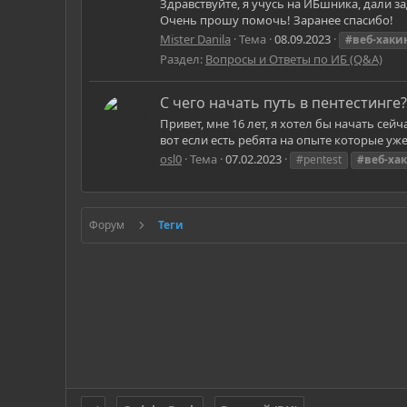
Здравствуйте, я учусь на ИБшника, дали з
Очень прошу помочь! Заранее спасибо!
Mister Danila
Тема
08.09.2023
#веб-хаки
Раздел:
Вопросы и Ответы по ИБ (Q&A)
С чего начать путь в пентестинге?
Привет, мне 16 лет, я хотел бы начать сей
вот если есть ребята на опыте которые уже
osl0
Тема
07.02.2023
#pentest
#веб-ха
Форум
Теги