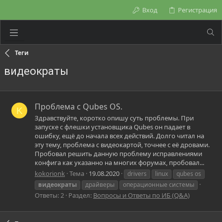
Вход
Регистрация
Теги
видеократы
Проблема с Qubes OS.
K
Здравствуйте, коротко опишу суть проблемы. При
запуске с флешки установщика Qubes он падает в
ошибку, ещё до начала всех действий. Долго читал на
эту тему, проблема с видеокартой, точнее с её дровами.
Пробовал решить данную проблему исправлениями
конфига как указанно на многих форумах, пробовал...
kokorionk
Тема
19.08.2020
drivers
linux
qubes os
видеократы
драйверы
операционные системы
Ответы: 2
Раздел:
Вопросы и Ответы по ИБ (Q&A)