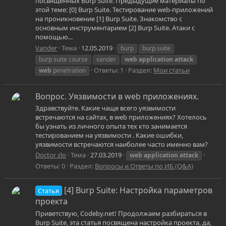
посвящённых Burp Suite. Предыдущие материалы по
этой теме: [0] Burp Suite. Тестирование web-приложений
на проникновение [1] Burp Suite. Знакомство с
основным инструментарием [2] Burp Suite. Атаки с
помощью...
Vander
Тема
12.05.2019
burp
burp suite
burp suite course
vander
web
application
attack
Ответы: 1
Раздел:
Мои статьи
web
penetration
Вопрос. Уязвимости в web приложениях.
Здравствуйте. Какие чаще всего уязвимости
встречаются на сайтах, в web приложениях? Хотелось
бы узнать из личного опыта тех кто занимается
тестированием на уязвимости . Какие ошибки,
уязвимости встречаются наиболее часто именно вам?
Doctor zlo
Тема
27.03.2019
web
application
attack
Ответы: 0
Раздел:
Вопросы и Ответы по ИБ (Q&A)
[4] Burp Suite: Настройка параметров
Статья
проекта
Приветствую, Codeby.net! Продолжаем разбираться в
Burp Suite, эта статья посвящена настройка проекта, да,