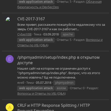
Ответы: 5
Раздел:
Облачная
web
application
attack
безопасность и DevSecOps
CVE-2017-3167
Всем привет, расскажите пожалуйста недалекому что за
зверь CVE-2017-3167 и как он работает...
CyberX88
Тема
03.09.2018
apache
Ответы: 5
Раздел:
Вопросы и
web
application
attack
Ответы по ИБ (Q&A)
/phpmyadmin/setup/index.php в открытом
E
доступе
Нашел сайт на котором не ограничен доступ к
"/phpmyadmin/setup/index.php". Вопрос, что из этого
можно извлечь? Бд не подключенна.
evell
Тема
05.07.2018
phpmyadmin
Ответы: 0
Раздел:
web
application
attack
взлом
Вопросы и Ответы по ИБ (Q&A)
CRLF и HTTP Response Splitting / HTTP
A
Request Smuggling