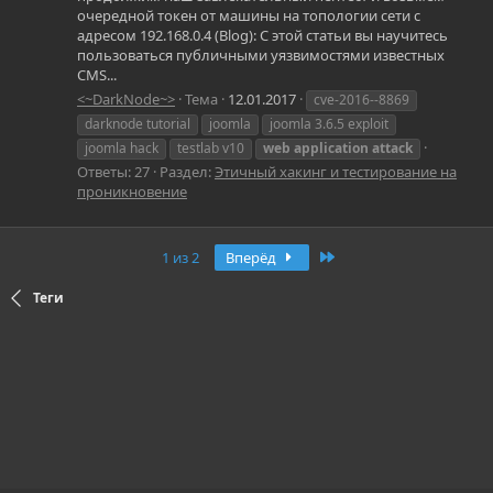
очередной токен от машины на топологии сети с
адресом 192.168.0.4 (Blog): С этой статьи вы научитесь
пользоваться публичными уязвимостями известных
CMS...
<~DarkNode~>
Тема
12.01.2017
cve-2016--8869
darknode tutorial
joomla
joomla 3.6.5 exploit
joomla hack
testlab v10
web
application
attack
Ответы: 27
Раздел:
Этичный хакинг и тестирование на
проникновение
Последняя
1 из 2
Вперёд
Теги