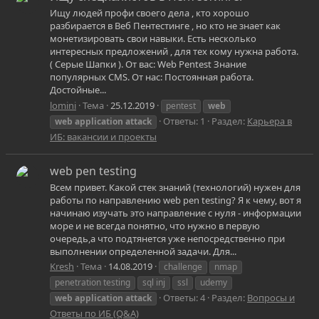
Ищу людей профи своего дела , кто хорошо
разбирается в Веб Пентестинге , но кто не знает как
монетизировать свои навыки. Есть несколько
интересных предложений , для тех кому нужна работа.
( Серые Шапки ). От вас: Web Pentest Знание
популярных CMS. От нас: Постоянная работа.
Достойные...
lomini
Тема
25.12.2019
pentest
web
Ответы: 1
Раздел:
Карьера в
web
application
attack
ИБ: вакансии и проекты
web pen testing
Всем привет. Какой стек знаний (технологий) нужен для
работы по направлению web pen testing? Я к чему, вот я
начинаю изучать это направление с нуля - информации
море и не всегда понятно, что нужно в первую
очередь,а что подтянется уже непосредственно при
выполнении определенной задачи. Для...
Kresh
Тема
14.08.2019
challenge
nmap
penetration testing
sql inj
ssl
udemy
Ответы: 4
Раздел:
Вопросы и
web
application
attack
Ответы по ИБ (Q&A)