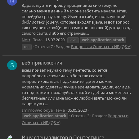
N
Здравствуйте и прошу прощения за сию тему, но
сильно меня в данный час она заботить начала. Итак,
перейдём сразу к делу. Имеется сайт, использующий
библиотеки jquery, которые входят в java. И вот вопрос:
как внедрить свой(и по возможности какой) js-код в код
самого сайта, либо его страницы...
Notr
Тема
15.07.2020
java
web
application
attack
Ответы: 7
Раздел:
Вопросы и Ответы по ИБ (Q&A)
xss
веб приложения
S
всем привет, изучаю тему пентеста, хочется
попробовать свои силы в бою так сказать,
попрактиковаться. Подскажите где это можно
нормально сделать? лучше арендовать дедик, если да,
то подскажите пожалуйста какой и где? или может есть
бесплатные? или мне можно любой взять? можно ли
напрямую с...
smirnovwolodya
Тема
05.05.2020
Ответы: 3
Раздел:
Вопросы и
web
application
attack
Ответы по ИБ (Q&A)
Ищу специалистов в Пентестинге.