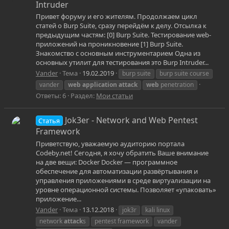
Intruder
Привет форуму и его жителям. Продолжаем цикл
статей о Burp Suite, сразу перейдём к делу. Отсылка к
предыдущим частям: [0] Burp Suite. Тестирование web-
приложений на проникновение [1] Burp Suite.
Знакомство с основным инструментарием Одна из
основных утилит для тестирования это Burp Intruder...
Vander
Тема
19.02.2019
burp suite
burp suite course
vander
web
application
attack
web
penetration
Ответы: 6
Раздел:
Мои статьи
Jok3er - Network and Web Pentest
Статья
Framework
Приветствую, уважаемую аудиторию портала
Codeby.net! Сегодня, я хочу обратить Ваше внимание
на две вещи: Docker Docker — программное
обеспечение для автоматизации развёртывания и
управления приложениями в среде виртуализации на
уровне операционной системы. Позволяет «упаковать»
приложение...
Vander
Тема
13.12.2018
jok3r
kali linux
network
attack
s
pentest framework
vander