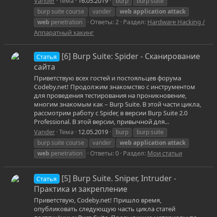
Vander
Тема
16.05.2019
burp
burp suite
burp suite course
vander
web
application
attack
Ответы: 2
Раздел:
Hardware Hacking /
web
penetration
Аппаратный хакинг
[6] Burp Suite: Spider - Сканирование
Статья
сайта
Приветствую всех гостей и постояльцев форума
Codeby.net! Продолжим знакомство с инструментом
для проведения тестирования на проникновение,
многим знакомым как – Burp Suite. В этой части цикла,
рассмотрим работу с Spider, в версии Burp Suite 2.0
Professional. В этой версии, привычной для...
Vander
Тема
12.05.2019
burp
burp suite
burp suite course
vander
web
application
attack
Ответы: 0
Раздел:
Мои статьи
web
penetration
[5] Burp Suite. Sniper, Intruder -
Статья
Практика и закрепление
Приветствую, Codeby.net! Пришло время,
опубликовать следующую часть цикла статей