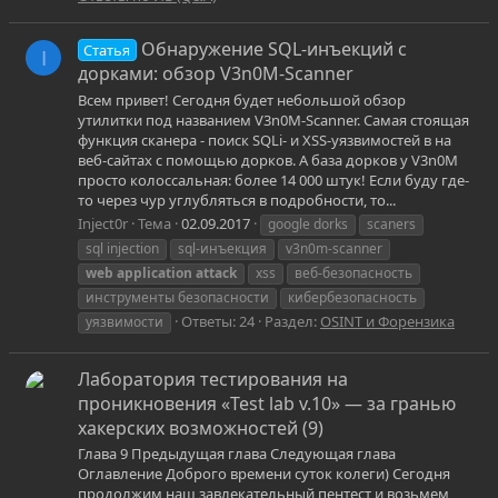
Обнаружение SQL-инъекций с
Статья
I
дорками: обзор V3n0M-Scanner
Всем привет! Сегодня будет небольшой обзор
утилитки под названием V3n0M-Scanner. Самая стоящая
функция сканера - поиск SQLi- и XSS-уязвимостей в на
веб-сайтах с помощью дорков. А база дорков у V3n0M
просто колоссальная: более 14 000 штук! Если буду где-
то через чур углубляться в подробности, то...
Inject0r
Тема
02.09.2017
google dorks
scaners
sql injection
sql-инъекция
v3n0m-scanner
web
application
attack
xss
веб-безопасность
инструменты безопасности
кибербезопасность
Ответы: 24
Раздел:
OSINT и Форензика
уязвимости
Лаборатория тестирования на
проникновения «Test lab v.10» — за гранью
хакерских возможностей (9)
Глава 9 Предыдущая глава Следующая глава
Оглавление Доброго времени суток колеги) Сегодня
продолжим наш завлекательный пентест и возьмем