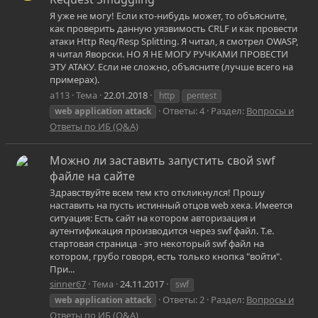
Я уже не могу! Если кто-нибудь может, то объясните,
как проверить данную уязвимость CRLF и как провести
атаки Http Req/Resp Splitting. Я читал, я смотрел OWASP,
я читал Яворски. НО Я НЕ МОГУ РУЧКАМИ ПРОВЕСТИ
ЭТУ АТАКУ. Если не сложно, объясните (лучше всего на
примерах).
a113
Тема
22.01.2018
http
pentest
Ответы: 4
Раздел:
Вопросы и
web
application
attack
Ответы по ИБ (Q&A)
Можно ли заставить запустить свой swf
файле на сайте
Здравствуйте всем тем кто откликнулся! Прошу
наставить на пусть истинный отцов web хека. Имеется
ситуация: Есть сайт на котором авторизация и
аутентификация производится через swf файл. Т.е.
стартовая страница - это некоторый swf файл на
котором, грубо говоря, есть только кнопка "войти".
При...
sinner67
Тема
24.11.2017
swf
Ответы: 2
Раздел:
Вопросы и
web
application
attack
Ответы по ИБ (Q&A)