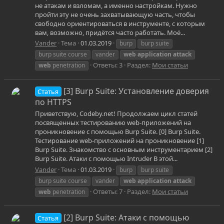
не атакам и взломам, а именно настройкам. Нужно
пройти эту не очень захватывающую часть, чтобы
свободно ориентироваться в инструменте, с которым
вам, возможно, придётся часто работать. Моё...
Vander
Тема
01.03.2019
burp
burp suite
burp suite course
vander
web
application
attack
Ответы: 3
Раздел:
Мои статьи
web
penetration
[3] Burp Suite: Установление доверия
Статья
по HTTPS
Приветствую, Codeby.net! Продолжаем цикл статей
посвященных тестированию web-приложений на
проникновение с помощью Burp Suite. [0] Burp Suite.
Тестирование web-приложений на проникновение [1]
Burp Suite. Знакомство с основным инструментарием [2]
Burp Suite. Атаки с помощью Intruder В этой...
Vander
Тема
01.03.2019
burp
burp suite
burp suite course
vander
web
application
attack
Ответы: 7
Раздел:
Мои статьи
web
penetration
[2] Burp Suite: Атаки с помощью
Статья