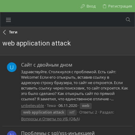
Вход
Регистрация
Теги
web application attack
Сайт с двойным дном
U
Здравствуйте. Столкнулся с проблемой. Есть сайт:
Welcome! Если его отыкрыть, вставив ссылку в
адресную строку браузера, то сайт не откроется. Если
вставить ссылку через поисковик, то сайт откроется. Как
это было сделано? Как отыкрыть сайт по прямой
ссылке? Я заметил, что единственное отличие -...
unbelievable
Тема
06.11.2020
web
Ответы: 2
Раздел:
web
application
attack
wtf
Вопросы и Ответы по ИБ (Q&A)
Проблемы с sql/xss-инъекцией