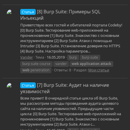
[8] Burp Suite: Примеры SQL
Статья
Инъекций
Приветствую всех гостей и обитателей портала Codeby!
[0] Burp Suite. Тестирование web-приложений на
проникновение [1] Burp Suite. Знакомство с основным
инструментарием [2] Burp Suite. Атаки с помощью
Intruder [3] Burp Suite. Установление доверия по HTTPS
[4] Burp Suite. Настройка параметров...
Vander
Тема
16.05.2019
burp
burp suite
burp suite course
vander
web
application
attack
Ответы: 8
Раздел:
Мои статьи
web
penetration
[7] Burp Suite: Аудит на наличие
Статья
уязвимостей
Всем привет! В очередной статье цикла об Burp Suite,
мы рассмотрим методы проведения аудита целевого
сайта на наличие уязвимостей. Предыдущие части
цикла: [0] Burp Suite. Тестирование web-приложений на
проникновение [1] Burp Suite. Знакомство с основным
инструментарием [2] Burp Suite. Атаки с...