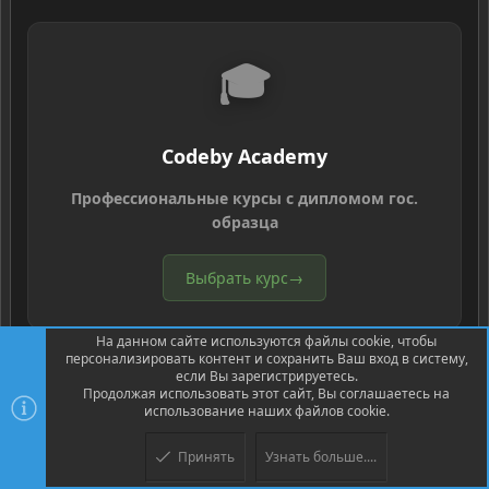
🎓
Codeby Academy
Профессиональные курсы с дипломом гос.
образца
Выбрать курс
→
На данном сайте используются файлы cookie, чтобы
персонализировать контент и сохранить Ваш вход в систему,
если Вы зарегистрируетесь.
Продолжая использовать этот сайт, Вы соглашаетесь на
использование наших файлов cookie.
®
Community platform by XenForo
© 2010-2026 XenForo Ltd.
Перевод
®
от Jumuro
Принять
Узнать больше....
Верх
Низ
XenPorta 2 PRO
© Jason Axelrod of
8WAYRUN