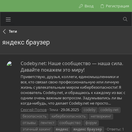
Вход
Регистрация
Теги
яндекс браузер
Codeby.net: Наше сообщество — наша сила.
Давайте покажем это миру!
Приветствую, друзья, коллеги, единомышленники и
все, кто связал свою профессиональную или личную
жизнь с увлекательным миром кибербезопасности! Я
основатель Codeby.net, и обращаюсь к каждому из вас с
одним очень важным вопросом. Задумывались ли вы
когда-нибудь, что делает Codeby.net не просто...
Сергей Попов
Тема
29.06.2025
codeby
codeby.net
безопасность
кибербезопасность
нетворкинг
отзывы
пентест
сообщество
форум
Ответы: 1
этичный хакинг
яндекс
яндекс
браузер