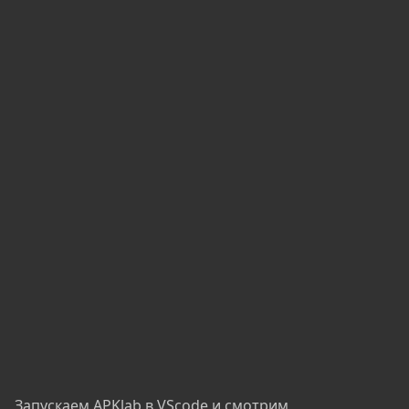
Запускаем APKlab в VScode и смотрим