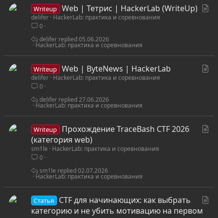
С
Web | Тетрис | HackerLab (WriteUp)
Writeup
delifer
HackerLab: практика и соревнования
т
0
а
т
delifer
05.06.2026
HackerLab: практика и соревнования
ь
я
С
Web | ByteNews | HackerLab
Writeup
delifer
HackerLab: практика и соревнования
т
0
а
т
delifer
27.06.2026
HackerLab: практика и соревнования
ь
я
С
Прохождение TraceBash CTF 2026
Writeup
т
(категория web)
sm1le
HackerLab: практика и соревнования
а
0
т
ь
sm1le
02.07.2026
HackerLab: практика и соревнования
я
С
CTF для начинающих: как выбрать
Статья
т
категорию и не убить мотивацию на первом