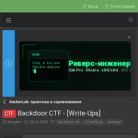
Вход
Регистрация
HackerLab: практика и соревнования
Backdoor CTF - [Write-Ups]
CTF
А
Д
Т
Kevgen
18.12.2023
backdoor ctf
ctf writeup
writeup
в
а
е
т
т
г