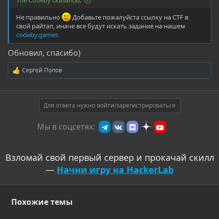
The Codeby сказал(а):
Не правильно
Добавьте пожалуйста ссылку на CTF в
свой райтап, иначе все будут искать задание на нашем
codeby.games
Обновил, спасибо)
Сергей Попов
Р
е
а
к
ц
Для ответа нужно войти/зарегистрироваться
и
и
Мы в соцсетях:
:
Взломай свой первый сервер и прокачай скилл
—
Начни игру на HackerLab
Похожие темы