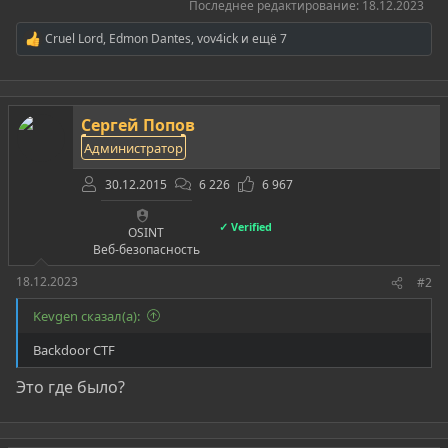
Последнее редактирование:
18.12.2023
Cruel Lord
,
Edmon Dantes
,
vov4ick
и ещё 7
Р
е
а
к
ц
Сергей Попов
и
и
Администратор
:
30.12.2015
6 226
6 967
✓ Verified
OSINT
Веб-безопасность
18.12.2023
#2
Kevgen сказал(а):
Backdoor CTF
Это где было?