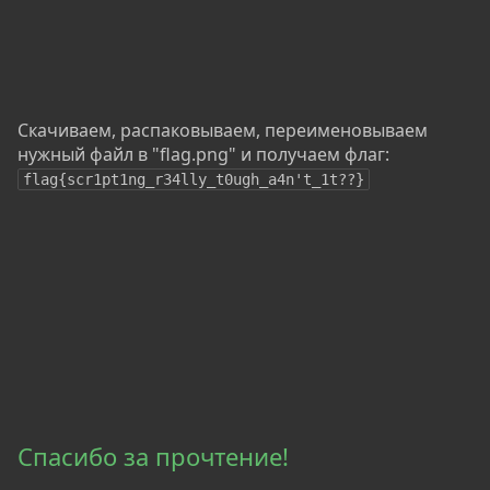
Скачиваем, распаковываем, переименовываем
нужный файл в "flag.png" и получаем флаг:
flag{scr1pt1ng_r34lly_t0ugh_a4n't_1t??}
Спасибо за прочтение!