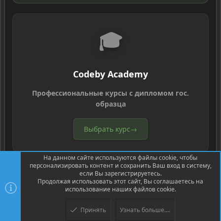
🎓
Codeby Academy
Профессиональные курсы с дипломом гос.
образца
Выбрать курс
→
На данном сайте используются файлы cookie, чтобы
персонализировать контент и сохранить Ваш вход в систему,
если Вы зарегистрируетесь.
Продолжая использовать этот сайт, Вы соглашаетесь на
использование наших файлов cookie.
®
Community platform by XenForo
© 2010-2026 XenForo Ltd.
Перевод
®
от Jumuro
Принять
Узнать больше....
XenPorta 2 PRO
© Jason Axelrod of
8WAYRUN