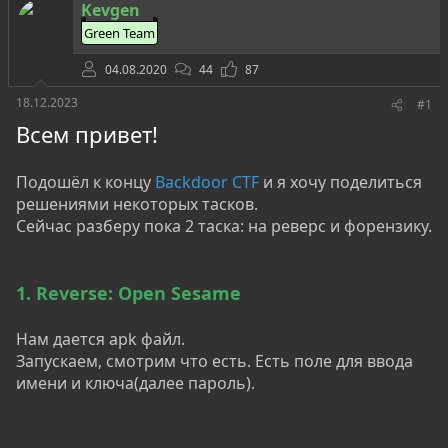
о
а
и
Kevgen
р
н
Green Team
т
а
е
ч
04.08.2020
44
87
м
а
ы
л
18.12.2023
#1
а
Всем привет!
Подошёл к концу
Backdoor CTF
и я хочу поделиться
решениями некоторых тасков.
Сейчас разберу пока 2 таска: на реверс и форензику.
1. Reverse: Open Sesame
Нам дается apk файл.
Запускаем, смотрим что есть. Есть поле для ввода
имени и ключа(далее пароль).