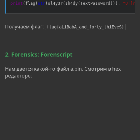
print
(
flag
(
str
(
sl4y3r
(
sh4dy
(
TextPassword
)
)
)
,
"U|]rU
Получаем флаг:
flag{aLiBabA_and_forty_thiEveS}
2. Forensics: Forenscript
Нам даётся какой-то файл a.bin. Смотрим в hex
редакторе: