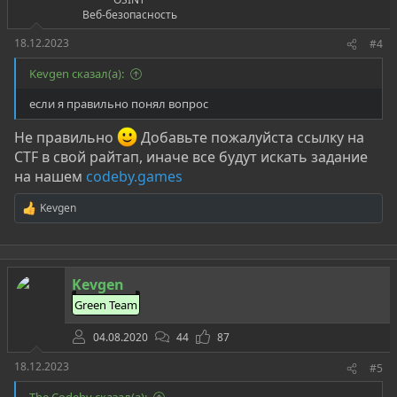
Веб-безопасность
18.12.2023
#4
Kevgen сказал(а):
если я правильно понял вопрос
Не правильно
Добавьте пожалуйста ссылку на
CTF в свой райтап, иначе все будут искать задание
на нашем
codeby.games
Kevgen
Р
е
а
к
ц
Kevgen
и
и
Green Team
:
04.08.2020
44
87
18.12.2023
#5