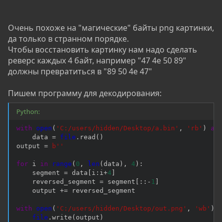
Очень похоже на "магические" байты png картинки,
да только в странном порядке.
Чтобы восстановить картинку нам надо сделать
реверс каждых 4 байт, например "47 4e 50 89"
должны превратиться в "89 50 4e 47"
Пишем программу для декодирования:
Python:
with
open
(
'C:/users/hidden/Desktop/a.bin'
,
'rb'
)
as
    data 
=
file
.
read
(
)
output 
=
b''
for
 i 
in
range
(
0
,
len
(
data
)
,
4
)
:
    segment 
=
 data
[
i
:
i
+
4
]
    reversed_segment 
=
 segment
[
:
:
-
1
]
    output 
+=
 reversed_segment

with
open
(
'C:/users/hidden/Desktop/out.png'
,
'wb'
)
file
.
write
(
output
)