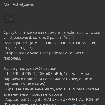
MainActivity.java.
Код
Сразу были найдены переменные valid_user, а также
valid_password, который равен
{52, 
AppCompatDelegate.FEATURE_SUPPORT_ACTION_BAR, 49, 
.
98, 97, 98, 97};
Отбрасываем valid_user, работаем только с
паролем.
Далее у нас идет XOR строки
"U|]rURuoU^PoR_FDMo@X]uBUg" с тем самым
паролем и проверки на валидность введенного
пароля(нам ни к чему).
Обращаем внимание на то, что в valid_password не
все значения числовые. Строка
"AppCompatDelegate.FEATURE_SUPPORT_ACTION_BA
R" тоже является числом, так как
возвращает