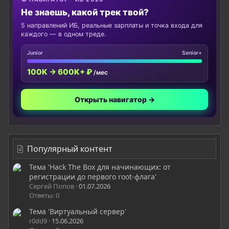
Не знаешь, какой трек твой?
5 направлений ИБ, реальные зарплаты и точка входа для
каждого — в одном треде.
Junior
Senior+
100K → 600K+ ₽
/мес
Открыть навигатор →
Популярный контент
Тема 'Hack The Box для начинающих: от
регистрации до первого root-флага'
Сергей Попов
01.07.2026
Ответы: 0
Тема 'Виртуальный сервер'
r0dd9
15.06.2026