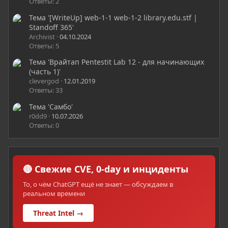
Ответы: 2
Тема '[WriteUp] web-1-1 web-1-2 library.edu.stf |
Standoff 365'
Archivist
04.10.2024
Ответы: 5
Тема 'Врайтап Pentestit Lab 12 - для начинающих
(часть 1)'
clevergod
12.01.2019
Ответы: 33
Тема 'Самбо'
r0dd9
10.07.2026
Ответы: 0
🔴 Свежие CVE, 0-day и инциденты
То, о чём ChatGPT ещё не знает — обсуждаем в
реальном времени
Threat Intel →