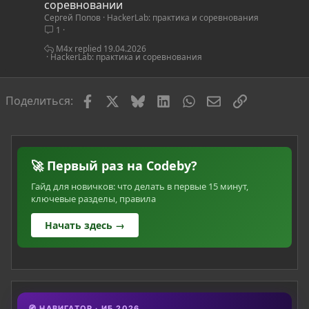
а
соревновании
Сергей Попов
HackerLab: практика и соревнования
т
1
ь
я
M4x
19.04.2026
HackerLab: практика и соревнования
Facebook
X
Bluesky
LinkedIn
WhatsApp
Электронная по
Ссылка
Поделиться:
🚀 Первый раз на Codeby?
Гайд для новичков: что делать в первые 15 минут,
ключевые разделы, правила
Начать здесь →
🧭 НАВИГАТОР · ИБ 2026