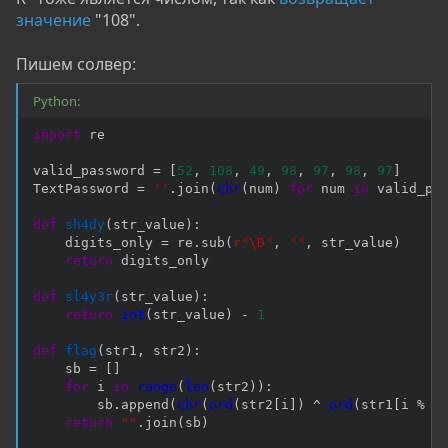
значение
"108".
Пишем солвер:
Python:
import
 re

valid_password 
=
[
52
,
108
,
49
,
98
,
97
,
98
,
97
]
TextPassword 
=
''
.
join
(
chr
(
num
)
for
 num 
in
 valid_pa
def
sh4dy
(
str_value
)
:
    digits_only 
=
 re
.
sub
(
r"\D"
,
""
,
 str_value
)
return
 digits_only

def
sl4y3r
(
str_value
)
:
return
int
(
str_value
)
-
1
def
flag
(
str1
,
 str2
)
:
    sb 
=
[
]
for
 i 
in
range
(
len
(
str2
)
)
:
        sb
.
append
(
chr
(
ord
(
str2
[
i
]
)
^
ord
(
str1
[
i 
%
l
return
""
.
join
(
sb
)