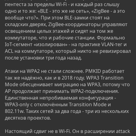
пентеста за пределы Wi-Fi - и каждый раз слышу
одно и то же: «BLE - это же не сеть», «ZigBee - а это
вообще что?». При этом BLE-замки стоят на
складских дверях, ZigBee-координаторы управляют
освещением целых этажей и сидят на том же
коммутаторе, что и рабочие станции. Формально
IoT-сегмент «изолирован» - на практике VLAN-тег и
ACL на коммутаторе, который никто не ревизировал
после установки три года назад.
Атаки на WPA2 не стали сложнее. PMKID работает
так же надёжно, как и в 2018 году. WPA3 Transition
Mode обесценивает миграцию на WPA3, потому что
AP продолжает принимать WPA2-подключения.
Единственная непробиваемая конфигурация -
WPA3-only с отключённым Transition Mode и
802.11w. Таких сетей за два года - три из нескольких
десятков проектов.
Настоящий сдвиг не в Wi-Fi. Он в расширении attack