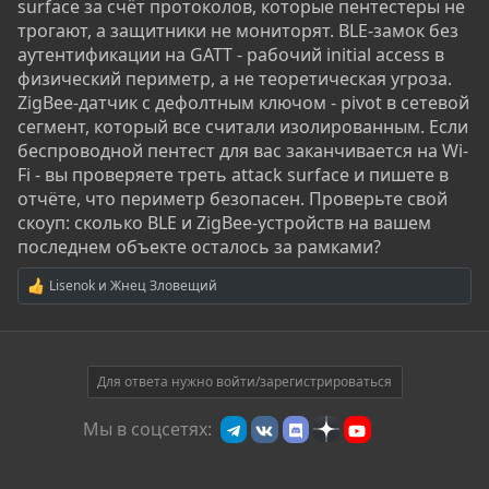
surface за счёт протоколов, которые пентестеры не
трогают, а защитники не мониторят. BLE-замок без
аутентификации на GATT - рабочий initial access в
физический периметр, а не теоретическая угроза.
ZigBee-датчик с дефолтным ключом - pivot в сетевой
сегмент, который все считали изолированным. Если
беспроводной пентест для вас заканчивается на Wi-
Fi - вы проверяете треть attack surface и пишете в
отчёте, что периметр безопасен. Проверьте свой
скоуп: сколько BLE и ZigBee-устройств на вашем
последнем объекте осталось за рамками?
Lisenok
и
Жнец Зловещий
Р
е
а
к
ц
и
Для ответа нужно войти/зарегистрироваться
и
:
Мы в соцсетях: