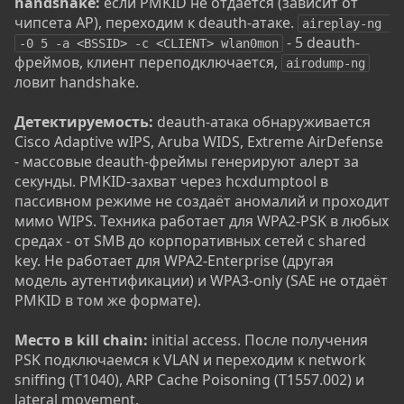
handshake:
если PMKID не отдаётся (зависит от
чипсета AP), переходим к deauth-атаке.
aireplay-ng 
- 5 deauth-
-0 5 -a <BSSID> -c <CLIENT> wlan0mon
фреймов, клиент переподключается,
airodump-ng
ловит handshake.
Детектируемость:
deauth-атака обнаруживается
Cisco Adaptive wIPS, Aruba WIDS, Extreme AirDefense
- массовые deauth-фреймы генерируют алерт за
секунды. PMKID-захват через hcxdumptool в
пассивном режиме не создаёт аномалий и проходит
мимо WIPS. Техника работает для WPA2-PSK в любых
средах - от SMB до корпоративных сетей с shared
key. Не работает для WPA2-Enterprise (другая
модель аутентификации) и WPA3-only (SAE не отдаёт
PMKID в том же формате).
Место в kill chain:
initial access. После получения
PSK подключаемся к VLAN и переходим к network
sniffing (T1040), ARP Cache Poisoning (T1557.002) и
lateral movement.