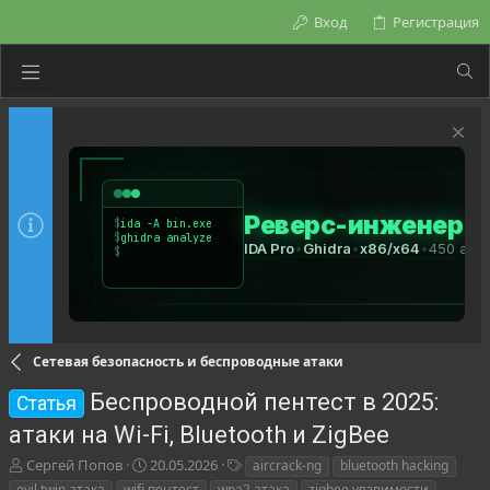
Вход
Регистрация
Сетевая безопасность и беспроводные атаки
Беспроводной пентест в 2025:
Статья
атаки на Wi-Fi, Bluetooth и ZigBee
А
Д
Т
Сергей Попов
20.05.2026
aircrack-ng
bluetooth hacking
в
а
е
evil twin атака
wifi пентест
wpa2 атака
zigbee уязвимости