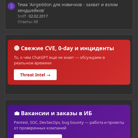
Тема 'Airgeddon для новичков - захват и взлом
S
хендшейков'
Sniff
02.02.2017
Ответы: 68
🔴 Свежие CVE, 0-day и инциденты
То, о чём ChatGPT ещё не знает — обсуждаем в
реальном времени
Threat Intel →
💼 Вакансии и заказы в ИБ
Pentest, SOC, DevSecOps, bug bounty — работа и проекты
от проверенных компаний