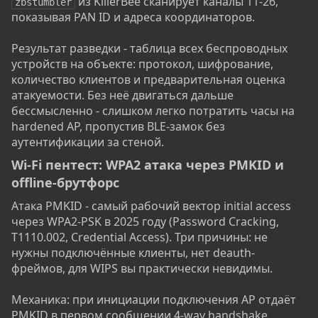
из KillerBee сканирует каналы 11-26,
zbstumbler
показывая PAN ID и адреса координаторов.
Результат разведки - таблица всех беспроводных
устройств на объекте: протокол, шифрование,
количество клиентов и предварительная оценка
атакуемости. Без неё двигаться дальше
бессмысленно - слишком легко потратить часы на
hardened AP, пропустив BLE-замок без
аутентификации за стеной.
Wi-Fi пентест: WPA2 атака через PMKID и
offline-брутфорс​
Атака PMKID - самый рабочий вектор initial access
через WPA2-PSK в 2025 году (Password Cracking,
T1110.002, Credential Access). Три причины: не
нужны подключённые клиенты, нет deauth-
фреймов, для WIPS вы практически невидимы.
Механика: при инициации подключения AP отдаёт
PMKID в первом сообщении 4-way handshake.