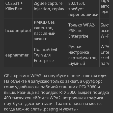
ZigBee
CC2531 +
ZigBee capture,
802.15.4,
автом
KillerBee
injection, replay
требует
здани
перепрошивки
PMKID без
Только WPA2-
Быстры
клиентов,
hcxdumptool
PSK, не
acces
пассивный
Enterprise
Wi-Fi
захват
Ручная
WPA2-
Полный Evil
настройка
Enterp
eaphammer
Twin для
сертификатов,
creden
Enterprise
шумный
harves
GPU-крекинг WPA2 на ноутбуке в поле - плохая идея.
На объекте я запускаю только захват, а брутфорс
гоню удалённо на рабочей станции с RTX 3060 и
выше. Разница на порядок: RTX 3060 выдаёт порядка
400 тысяч хешей/с для WPA2, встроенная графика
ноутбука - десятки тысяч. Тратить часы на месте,
когда можно слить .pcapng и уехать -