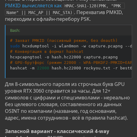
PMKID вычисляется как
HMAC-SHA1-128(PMK, "PMK 
. Перехватив PMKID,
Name" || MAC_AP || MAC_STA)
переходим к офлайн-перебору PSK.
Bash:
# Захват PMKID (пассивный режим, без deauth)
sudo
# Конвертация в формат hashcat
# GPU-брутфорс (режим 22000 - WPA-PBKDF2-PMKID+EAPO
hashcat -m 
22000
 hash.hc22000 rockyou.txt -r best64
Для 8-символьного пароля из строчных букв GPU
уровня RTX 3060 справится за часы. Для 12+
символов с цифрами и спецсимволами - нереально
без целевого словаря, составленного из данных
OSINT по компании (название, год основания,
адрес, имена сотрудников - всё в правила hashcat).
Запасной вариант - классический 4-way