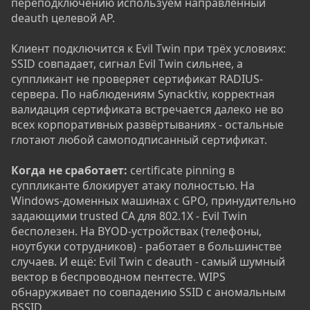
переподключению используем направленный
deauth целевой AP.
Клиент подключится к Evil Twin при трёх условиях:
SSID совпадает, сигнал Evil Twin сильнее, а
суппликант не проверяет сертификат RADIUS-
сервера. По наблюдениям Synacktiv, корректная
валидация сертификата встречается далеко не во
всех корпоративных развёртываниях - остальные
глотают любой самоподписанный сертификат.
Когда не сработает:
certificate pinning в
суппликанте блокирует атаку полностью. На
Windows-доменных машинах с GPO, принудительно
задающими trusted CA для 802.1X - Evil Twin
бесполезен. На BYOD-устройствах (телефоны,
ноутбуки сотрудников) - работает в большинстве
случаев. И ещё: Evil Twin с deauth - самый шумный
вектор в беспроводном пентесте. WIPS
обнаруживает по совпадению SSID с аномальным
BSSID.