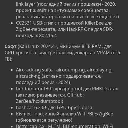
link layer (последний релиз прошивки - 2020,
проект живёт на энтузиазме сообщества,
реальных альтернатив на рынке всё ещё нет)
CC2531 USB-стик с прошивкой KillerBee для
ZigBee-перехвата, или HackRF One для SDR-
подхода к 802.15.4
Софт
(Kali Linux 2024.4+, минимум 8 ГБ RAM, для
GPU-крекинга - дискретная видеокарта с VRAM от 6
ГБ):
Aircrack-ng suite - airodump-ng, aireplay-ng,
aircrack-ng (активно поддерживается,
последний релиз - 2024)
hcxdumptool + hcxpcapngtool для PMKID-атак
(активно развивается, GitHub:
ZerBea/hcxdumptool)
hashcat 6.2.6+ для GPU-брутфорса
Kismet - пассивный анализ Wi-Fi/BLE/ZigBee
(обновляется регулярно)
Bettercap 2.x - MITM, BLE-enumeration, Wi-Fi