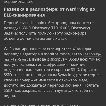
нерационально.
Разведка в радиоэфире: от wardriving до
BLE-сканирования​
Первый этап kill chain в беспроводном пентесте -
разведка (Wi-Fi Discovery, T1016.002, Discovery).
Задача: получить полную карту радиоэфира
объекта до начала активных атак.
Wi-Fi сканирование:
для
airmon-ng start wlan0
перевода адаптера в monitor mode, затем
airodump-
. В выводе фиксируем BSSID всех точек
ng wlan0mon
доступа, каналы, тип шифрования, наличие
подключённых клиентов и скрытые SSID. Скрытые
SSID - не защита: по данным Synacktiv, probe request
клиента содержит имя сети в открытом виде,
достаточно дождаться переподключения. Прятать
SSID - как закрывать глаза и думать, что тебя не
видно.