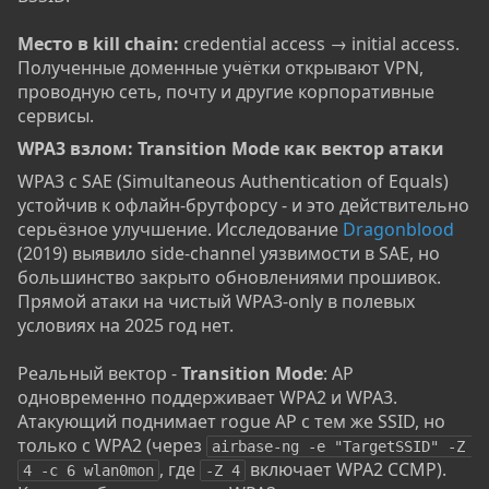
Место в kill chain:
credential access → initial access.
Полученные доменные учётки открывают VPN,
проводную сеть, почту и другие корпоративные
сервисы.
WPA3 взлом: Transition Mode как вектор атаки​
WPA3 с SAE (Simultaneous Authentication of Equals)
устойчив к офлайн-брутфорсу - и это действительно
серьёзное улучшение. Исследование
Dragonblood
(2019) выявило side-channel уязвимости в SAE, но
большинство закрыто обновлениями прошивок.
Прямой атаки на чистый WPA3-only в полевых
условиях на 2025 год нет.
Реальный вектор -
Transition Mode
: AP
одновременно поддерживает WPA2 и WPA3.
Атакующий поднимает rogue AP с тем же SSID, но
только с WPA2 (через
airbase-ng -e "TargetSSID" -Z 
, где
включает WPA2 CCMP).
4 -c 6 wlan0mon
-Z 4