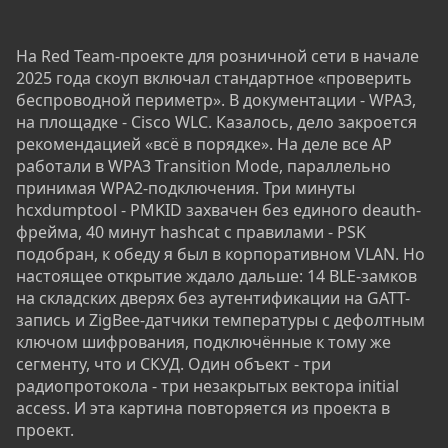
На Red Team-проекте для розничной сети в начале
2025 года скоуп включал стандартное «проверить
беспроводной периметр». В документации - WPA3,
на площадке - Cisco WLC. Казалось, дело закроется
рекомендацией «всё в порядке». На деле все AP
работали в WPA3 Transition Mode, параллельно
принимая WPA2-подключения. Три минуты
hcxdumptool - PMKID захвачен без единого deauth-
фрейма, 40 минут hashcat с правилами - PSK
подобран, к обеду я был в корпоративном VLAN. Но
настоящее открытие ждало дальше: 14 BLE-замков
на складских дверях без аутентификации на GATT-
запись и ZigBee-датчики температуры с дефолтным
ключом шифрования, подключённые к тому же
сегменту, что и СКУД. Один объект - три
радиопротокола - три незакрытых вектора initial
access. И эта картина повторяется из проекта в
проект.