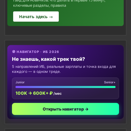
ключевые разделы, правила
Начать здесь →
🧭 НАВИГАТОР · ИБ 2026
Не знаешь, какой трек твой?
5 направлений ИБ, реальные зарплаты и точка входа для
каждого — в одном треде.
Junior
Senior+
100K → 600K+ ₽
/мес
Открыть навигатор →