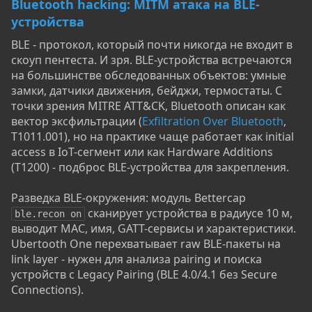
Bluetooth hacking: MITM атака на BLE-
устройства
BLE - протокол, который почти никогда не входит в
скоуп пентеста. И зря. BLE-устройства встречаются
на большинстве обследованных объектов: умные
замки, датчики движения, бейджи, термостаты. С
точки зрения MITRE ATT&CK, Bluetooth описан как
вектор эксфильтрации (
Exfiltration Over Bluetooth
,
T1011.001), но на практике чаще работает как initial
access в IoT-сегмент или как Hardware Additions
(T1200) - подброс BLE-устройства для закрепления.
Разведка BLE-окружения: модуль Bettercap
сканирует устройства в радиусе 10 м,
ble.recon on
выводит MAC, имя, GATT-сервисы и характеристики.
Ubertooth One перехватывает raw BLE-пакеты на
link layer - нужен для анализа pairing и поиска
устройств с Legacy Pairing (BLE 4.0/4.1 без Secure
Connections).