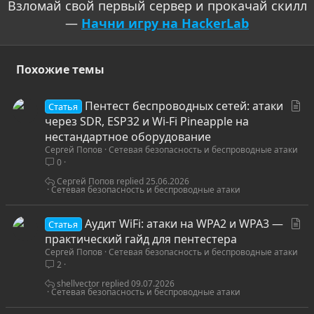
Взломай свой первый сервер и прокачай скилл
—
Начни игру на HackerLab
Похожие темы
С
Пентест беспроводных сетей: атаки
Статья
т
через SDR, ESP32 и Wi-Fi Pineapple на
а
нестандартное оборудование
Сергей Попов
Сетевая безопасность и беспроводные атаки
т
0
ь
я
Сергей Попов
25.06.2026
Сетевая безопасность и беспроводные атаки
С
Аудит WiFi: атаки на WPA2 и WPA3 —
Статья
т
практический гайд для пентестера
Сергей Попов
Сетевая безопасность и беспроводные атаки
а
2
т
ь
shellvector
09.07.2026
Сетевая безопасность и беспроводные атаки
я