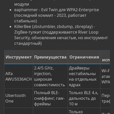
модули
eaphammer - Evil Twin для WPA2-Enterprise
(последний коммит - 2023, работает
стабильно)
KillerBee (zbstumbler, zbdump, zbreplay) -
ZigBee-тулкит (поддерживается River Loop
Security, обновления нечастые, но инструмент
стандартный)
К
Инструмент
Преимущества
Ограничения
испо
2.4/5 GHz,
Драйверы
Wi-Fi 
Alfa
injection,
нестабильны
атаки
AWUS036ACH
широкая
на отдельных
WPA2
совместимость
ядрах
Полный BLE-
Только BLE 4.x,
Ubertooth
Перех
сниффинг, raw-
дальность до
One
трафи
фреймы
10 м
Только