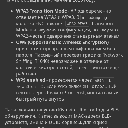
На что обращать внимание в 2025 году:
WPA3 Transition Mode
- AP одновременно
отвечает на WPA2 и WPA3. В
airodump-ng
колонка ENC покажет
. Transition
WPA2 WPA3
Mode = атакуемая конфигурация, потому что
WPA2-часть подвержена стандартным атакам
OWE (Opportunistic Wireless Encryption)
-
open-сети с прозрачным шифрованием без
пароля. Пассивный перехват трафика (Network
Sniffing, T1040) невозможен в отличие от
классических open-сетей, но Evil Twin всё ещё
работает
WPS enabled
- проверяется через
wash -i 
. Если WPS включён - отдельный
wlan0mon -C
вектор через Reaver/Pixie Dust, иногда самый
быстрый путь внутрь
Параллельно запускаю Kismet с Ubertooth для BLE-
обнаружения. Kismet выводит MAC-адреса BLE-
устройств, имена и UUID-сервисы. Для ZigBee -