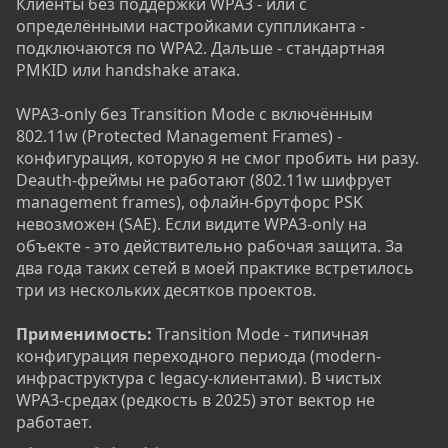
Клиенты без поддержки WPA3 - или с
определёнными настройками суппликанта -
подключаются по WPA2. Дальше - стандартная
PMKID или handshake атака.
WPA3-only без Transition Mode с включённым
802.11w (Protected Management Frames) -
конфигурация, которую я не смог пробить ни разу.
Deauth-фреймы не работают (802.11w шифрует
management frames), офлайн-брутфорс PSK
невозможен (SAE). Если видите WPA3-only на
объекте - это действительно рабочая защита. За
два года таких сетей в моей практике встретилось
три из нескольких десятков проектов.
Применимость:
Transition Mode - типичная
конфигурация переходного периода (modern-
инфраструктура с legacy-клиентами). В чистых
WPA3-средах (редкость в 2025) этот вектор не
работает.