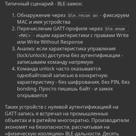
Типичный сценарий - BLE-замок:
Обнаружение через
- фиксируем
ble.recon on
MAC и имя устройства
Перечисление GATT-профиля через
ble.enum 
- ищем характеристики с правами Write
<MAC>
или Write Without Response
Анализ: если характеристика управления
(lock/unlock) доступна без аутентификации -
записываем команду напрямую
Команда unlock часто оказывается
однобайтовой записью в конкретную
характеристику - без шифрования, без PIN, без
bonding. Просто пишешь байт - и замок
открывается
Таких устройств с нулевой аутентификацией на
GATT-запись я встречал на промышленных
объектах и в ритейле многократно. Производители
экономят на безопасности, рассчитывая на
«физическую изоляцию» BLE-дальности. Десять