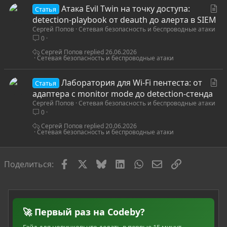
С
Атака Evil Twin на точку доступа:
Статья
т
detection-playbook от deauth до алерта в SIEM
Сергей Попов
Сетевая безопасность и беспроводные атаки
а
0
т
ь
Сергей Попов
26.06.2026
Сетевая безопасность и беспроводные атаки
я
С
Лаборатория для Wi-Fi пентеста: от
Статья
т
адаптера с monitor mode до detection-стенда
Сергей Попов
Сетевая безопасность и беспроводные атаки
а
0
т
ь
Сергей Попов
20.06.2026
Сетевая безопасность и беспроводные атаки
я
Facebook
X
Bluesky
LinkedIn
WhatsApp
Электронная по
Ссылка
Поделиться:
🚀 Первый раз на Codeby?
Гайд для новичков: что делать в первые 15 минут,