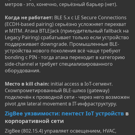
метров - это, конечно, серьёзный барьер (нет).
Когда не работает:
BLE 5.x с LE Secure Connections
(ECDH-based pairing) серьёзно усложняет перехват
и MITM. Атака BTLEJack (принудительный fallback на
Legacy Pairing) срабатывает только если устройство
поддерживает downgrade. Промышленные BLE-
устройства нового поколения всё чаще требуют
bonding с PIN - тогда атака переходит в категорию
side-channel и требует специализированного
оборудования.
Место в kill chain:
initial access в IoT-сегмент.
Скомпрометированный BLE-шлюз (gateway)
подключён к проводной сети - через него возможен
pivot для lateral movement в IT-инфраструктуру.
ZigBee уязвимости: пентест IoT устройств
в
корпоративной сети​
ZigBee (802.15.4) управляет освещением, HVAC,