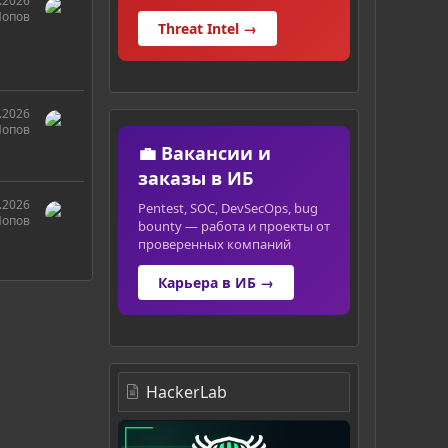
.2026
Попов
Threat Intel →
.2026
Попов
💼 Вакансии и
заказы в ИБ
.2026
Pentest, SOC, DevSecOps, bug
Попов
bounty — работа и проекты от
проверенных компаний
Карьера в ИБ →
HackerLab