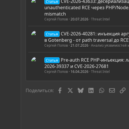
CVE-2026-43633: десериализаци
Статья
unauthenticated RCE через PHP/Node.
mismatch
Сергей Попов
20.07.2026
Threat Intel
CVE-2026-40281: инъекция арг
Статья
в Gotenberg - от path traversal до RC
Сергей Попов
21.07.2026
Анализ уязвимостей 
Pre-auth RCE PHP-инъекция: л
Статья
2026-39337 и CVE-2026-27681
Сергей Попов
16.04.2026
Threat Intel
Facebook
X
Bluesky
LinkedIn
WhatsApp
Элект
С
Поделиться: