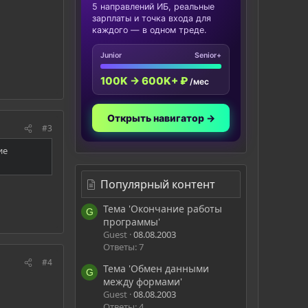
5 направлений ИБ, реальные
зарплаты и точка входа для
каждого — в одном треде.
Junior
Senior+
100K → 600K+ ₽
/мес
Открыть навигатор →
#3
ие
Популярный контент
Тема 'Окончание работы
G
программы'
Guest
08.08.2003
Ответы: 7
#4
Тема 'Обмен данными
G
между формами'
Guest
08.08.2003
Ответы: 4