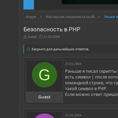
Форум
Мастерская специалиста по ИБ
Языки 
Безопасность в PHP
А
Д
Guest
21.03.2004
в
а
т
т
Закрыто для дальнейших ответов.
о
а
р
н
т
а
21.03.2004
е
ч
G
м
а
Раньше я писал скрипты н
ы
л
есть символ | после кот
а
командной строке, что с
такой символ в PHP.
Если можно ответ пришлит
Guest
21.03.2004