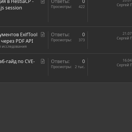
С
20.07
я в HestiaCP -
Ответы
0
я
Сергей 
т
Просмотры
422
js session
а
т
ь
я
С
21.07
ументов ExifTool
Ответы
0
Сергей 
т
Просмотры
373
E через PDF API
и исследования
а
т
ь
С
16.04
аб-гайд по CVE-
Ответы
0
Сергей 
я
т
Просмотры
2 тыс.
а
т
ь
ронная почта
сылка
я