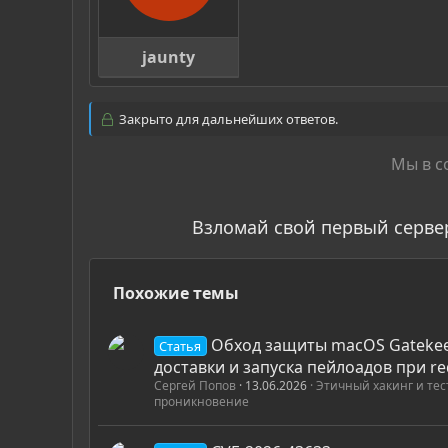
jaunty
Закрыто для дальнейших ответов.
Мы в с
Взломай свой первый серве
Похожие темы
Обход защиты macOS Gatekee
Статья
доставки и запуска пейлоадов при r
Сергей Попов
13.06.2026
Этичный хакинг и те
проникновение