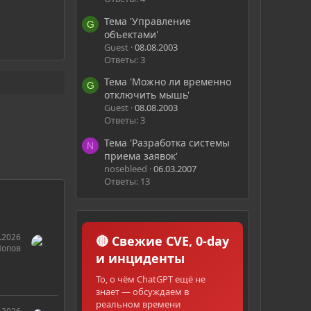
Тема 'Управление
G
объектами'
Guest
08.08.2003
Ответы: 3
Тема 'Можно ли временно
G
отключить мышь'
Guest
08.08.2003
Ответы: 3
Тема 'Разработка системы
N
приема заявок'
nosebleed
06.03.2007
Ответы: 13
.2026
🔴 Свежие CVE, 0-day
Попов
и инциденты
То, о чём ChatGPT ещё не
знает — обсуждаем в
реальном времени