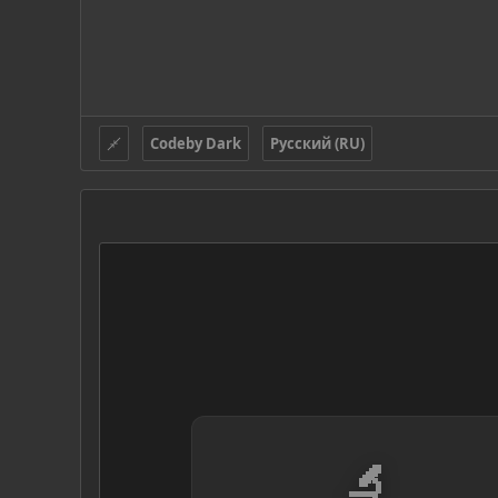
Codeby Dark
Русский (RU)
🔬