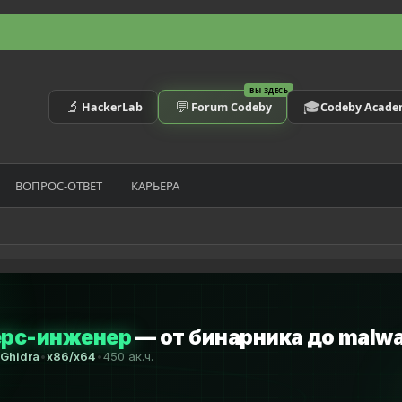
ВЫ ЗДЕСЬ
🔬
💬
🎓
HackerLab
Forum Codeby
Codeby Acad
ВОПРОС-ОТВЕТ
КАРЬЕРА