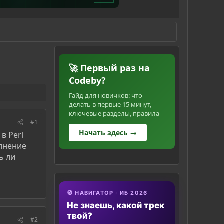
🚀 Первый раз на
Codeby?
Гайд для новичков: что
делать в первые 15 минут,
ключевые разделы, правила
#1
Начать здесь →
в Perl
олнение
ь ли
🧭 НАВИГАТОР · ИБ 2026
Не знаешь, какой трек
твой?
#2