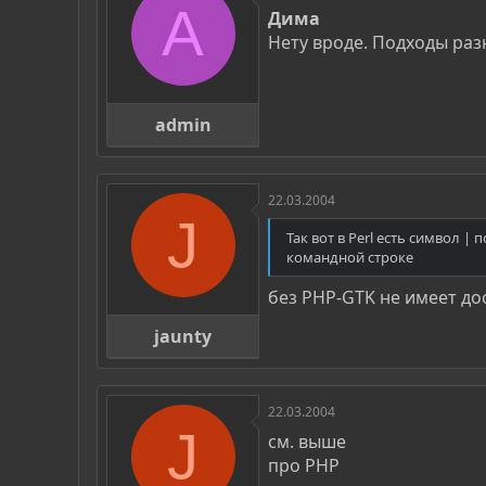
A
Дима
Нету вроде. Подходы разны
admin
22.03.2004
J
Так вот в Perl есть символ 
командной строке
без PHP-GTK не имеет до
jaunty
22.03.2004
J
см. выше
про PHP