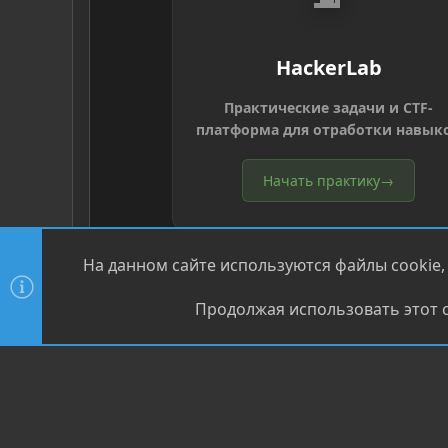
HackerLab
Практические задачи и CTF-
платформа для отработки навык
Начать практику
→
На данном сайте используются файлы cookie,
Продолжая использовать этот с
®
Community platform by XenForo
© 2010-2026 XenForo Ltd
XenPorta 2 PRO
© Jason Axelrod of
8WAYRUN