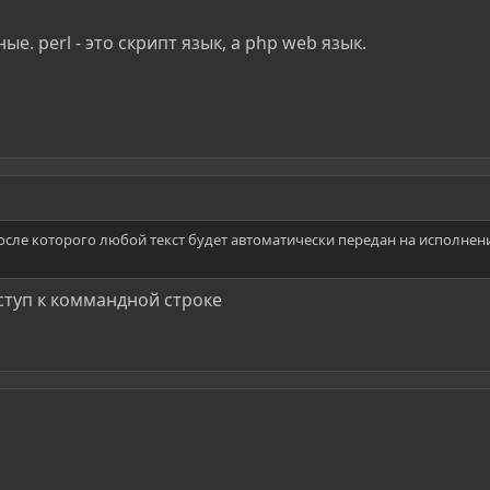
е. perl - это скрипт язык, а php web язык.
| после которого любой текст будет автоматически передан на исполнен
ступ к коммандной строке