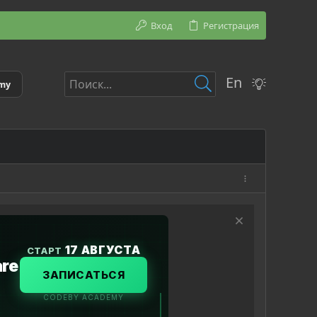
Вход
Регистрация
En
emy