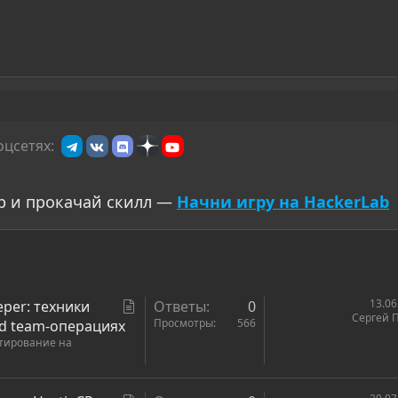
оцсетях:
р и прокачай скилл —
Начни игру на HackerLab
С
13.06
per: техники
Ответы
0
Сергей 
т
Просмотры
566
ed team-операциях
стирование на
а
т
ь