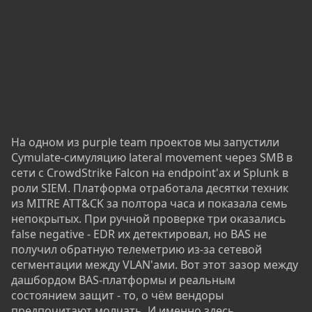
На одном из purple team проектов мы запустили
Cymulate-симуляцию lateral movement через SMB в
сети с CrowdStrike Falcon на endpoint'ах и Splunk в
роли SIEM. Платформа отработала десятки техник
из MITRE ATT&CK за полтора часа и показала семь
непокрытых. При ручной проверке три оказались
false negative - EDR их детектировал, но BAS не
получил обратную телеметрию из-за сетевой
сегментации между VLAN'ами. Вот этот зазор между
дашбордом BAS-платформы и реальным
состоянием защит - то, о чём вендоры
предпочитают молчать. И именно здесь