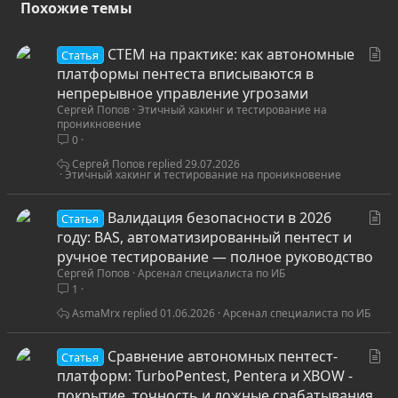
Похожие темы
С
CTEM на практике: как автономные
Статья
т
платформы пентеста вписываются в
а
непрерывное управление угрозами
Сергей Попов
Этичный хакинг и тестирование на
т
проникновение
ь
0
я
Сергей Попов
29.07.2026
Этичный хакинг и тестирование на проникновение
С
Валидация безопасности в 2026
Статья
т
году: BAS, автоматизированный пентест и
а
ручное тестирование — полное руководство
Сергей Попов
Арсенал специалиста по ИБ
т
1
ь
я
AsmaMrx
01.06.2026
Арсенал специалиста по ИБ
С
Сравнение автономных пентест-
Статья
т
платформ: TurboPentest, Pentera и XBOW -
а
покрытие, точность и ложные срабатывания