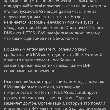
Spearphishing Attachment, PowerShell execution,
стандартный lateral movement - если ваши контроли
это пропускают, BAS найдёт gap за часы, а не за
недели ожидания пентест-отчёта. Но когда
начинается кастомный evasion - прямые syscall'ы,
обход user-mode hooks SentinelOne, novel C2 через
DNS-over-HTTPS - BAS-платформа молчит, потому
что таких сценариев нет в библиотеке.
По данным Anti-Malware.ru, объём ложных
срабатываний BAS может достигать 30–50%, и мой
опыт это подтверждает - особенно в
сегментированных сетях с несколькими EDR-
вендорами одновременно.
Главная ошибка, которую я вижу: команды покупают
BAS-платформу и считают, что закрыли
потребность в red team. Нет. BAS масштабирует
рутину, red team закрывает креатив. Одно не
заменяет другое. Организации, которые это поняли
и используют BAS для ежедневной валидации между