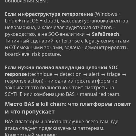
обновления SIEM.
Если инфраструктура гетерогенна
(Windows +
Linux + macOS + cloud), массовая установка агентов
невозможна, и ключевая аудитория отчётов -
руководство, а не SOC-аналитики →
SafeBreach
.
Типичный сценарий: enterprise с legacy-сегментами
и OT-смежными зонами, задача - демонстрировать
board-level risk posture.
Если нужна полная валидация цепочки SOC
response
(technique → detection → alert → triage →
response action) - ни одна из трёх платформ не
закрывает это полностью. Стоит смотреть на
SCYTHE или комбинацию BAS + manual red team.
Место BAS в kill chain: что платформа ловит
и что пропускает​
BAS-платформы работают лучше всего там, где
атака следует предсказуемым паттернам.
Конкретный маппинг: