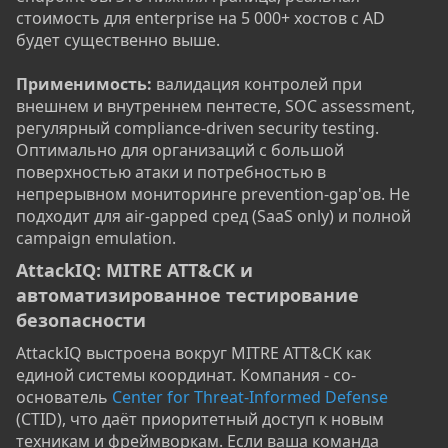
стоимость для enterprise на 5 000+ хостов с AD
будет существенно выше.
Применимость:
валидация контролей при
внешнем и внутреннем пентесте, SOC assessment,
регулярный compliance-driven security testing.
Оптимально для организаций с большой
поверхностью атаки и потребностью в
непрерывном мониторинге prevention-gap'ов. Не
подходит для air-gapped сред (SaaS only) и полной
campaign emulation.
AttackIQ: MITRE ATT&CK и
автоматизированное тестирование
безопасности​
AttackIQ выстроена вокруг MITRE ATT&CK как
единой системы координат. Компания - со-
основатель
Center for Threat-Informed Defense
(CTID), что даёт приоритетный доступ к новым
техникам и фреймворкам. Если ваша команда