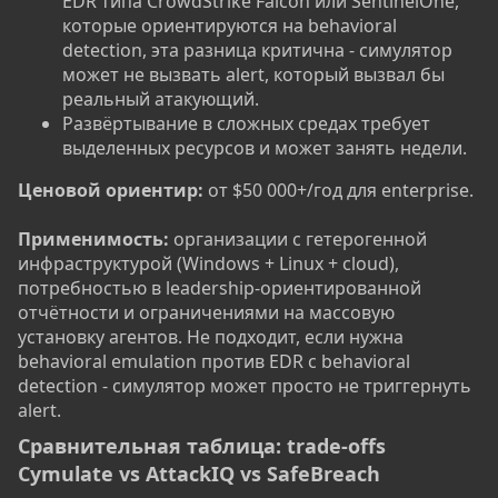
EDR типа CrowdStrike Falcon или SentinelOne,
которые ориентируются на behavioral
detection, эта разница критична - симулятор
может не вызвать alert, который вызвал бы
реальный атакующий.
Развёртывание в сложных средах требует
выделенных ресурсов и может занять недели.
Ценовой ориентир:
от $50 000+/год для enterprise.
Применимость:
организации с гетерогенной
инфраструктурой (Windows + Linux + cloud),
потребностью в leadership-ориентированной
отчётности и ограничениями на массовую
установку агентов. Не подходит, если нужна
behavioral emulation против EDR с behavioral
detection - симулятор может просто не триггернуть
alert.
Сравнительная таблица: trade-offs
Cymulate vs AttackIQ vs SafeBreach​