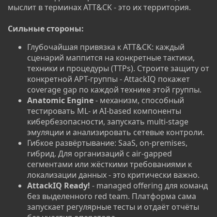
мыслит в терминах ATT&CK - это их территория.
Сильные стороны:
Глубочайшая привязка к ATT&CK: каждый
сценарий маппится на конкретные тактики,
техники и процедуры (TTPs). Строите защиту от
конкретной APT-группы - AttackIQ покажет
coverage gap по каждой технике этой группы.
Anatomic Engine
- механизм, способный
тестировать ML- и AI-based компоненты
кибербезопасности, запускать multi-stage
эмуляции и анализировать сетевые контроли.
Гибкое развёртывание: SaaS, on-premises,
гибрид. Для организаций с air-gapped
сегментами или жёсткими требованиями к
локализации данных - это критически важно.
AttackIQ Ready!
- managed offering для команд
без выделенного red team. Платформа сама
запускает регулярные тесты и отдаёт отчёты