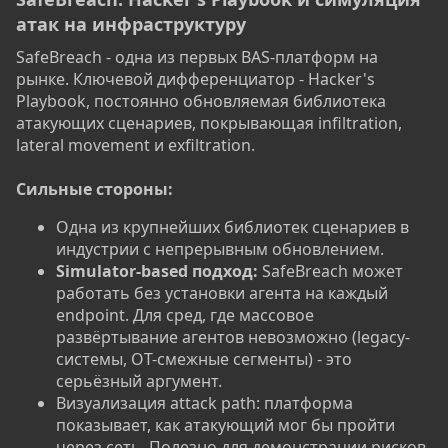
атак на инфраструктуру​
SafeBreach - одна из первых BAS-платформ на
рынке. Ключевой дифференциатор - Hacker's
Playbook, постоянно обновляемая библиотека
атакующих сценариев, покрывающая infiltration,
lateral movement и exfiltration.
Сильные стороны:
Одна из крупнейших библиотек сценариев в
индустрии с непрерывным обновлением.
Simulator-based подход:
SafeBreach может
работать без установки агента на каждый
endpoint. Для сред, где массовое
развёртывание агентов невозможно (legacy-
системы, OT-смежные сегменты) - это
серьёзный аргумент.
Визуализация attack path: платформа
показывает, как атакующий мог бы пройти
через сеть. Полезно для демонстрации рисков