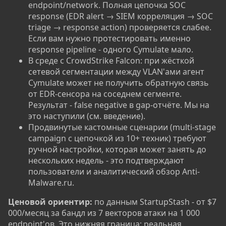
endpoint/network. Полная цепочка SOC
response (EDR alert → SIEM корреляция → SOC
triage → response action) проверяется слабее.
Если вам нужно протестировать именно
response pipeline - одного Cymulate мало.
В среде с CrowdStrike Falcon: при жёсткой
сетевой сегментации между VLAN'ами агент
Cymulate может не получить обратную связь
от EDR-сенсора на соседнем сегменте.
Результат - false negative в gap-отчёте. Мы на
это наступили (см. введение).
Продвинутые кастомные сценарии (multi-stage
campaign с цепочкой из 10+ техник) требуют
ручной настройки, которая может занять до
нескольких недель - это подтверждают
пользователи и аналитический обзор Anti-
Malware.ru.
Ценовой ориентир:
по данным StartupStash - от $7
000/месяц за бандл из 7 векторов атаки на 1 000
endpoint'ов. Это нижняя граница; реальная