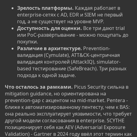
Зрелость платформы.
Каждая работает в
enterprise-сетях с AD, EDR и SIEM не первый
год, а не существует на уровне MVP.
Доступность для оценки.
Все три дают trial
или PoC-развёртывание - можно пощупать до
покупки.
Различие в архитектуре.
Prevention-
валидация (Cymulate), ATT&CK-центричная
валидация контролей (AttackIQ), simulator-
based тестирование (SafeBreach). Три разных
подхода к одной задаче.
Что осталось за рамками.
Picus Security сильна в
mitigation guidance, но ориентирована на
prevention-gap с акцентом на mid-market. Pentera -
ближе к автоматизированному пентесту, чем к BAS:
она реально эксплуатирует уязвимости, что требует
другой модели согласования в enterprise. SCYTHE
позиционирует себя как AEV (Adversarial Exposure
Validation) - Gartner в 2024 году ввёл этот термин как