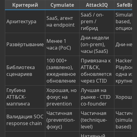
Критерий
Cymulate
AttackIQ
SafeBre
SaaS / on-
Simulato
SaaS, агент
Архитектура
prem /
based, а
на endpoint
гибрид
опциона
Дни-недели
Менее 1
Развёртывание
(on-prem),
Дни-нед
часа (PoC)
часы (SaaS)
100 000+
Привязана к
Hacker's
Библиотека
(заявлено),
ATT&CK,
Playbook
сценариев
ежедневное
обновляется
одна из
обновление
через CTID
крупней
Глубина
Хорошая, но
Лучшая на
ATT&CK-
фокус на
рынке - CTID
Хороша
маппинга
prevention
co-founder
Частичная
Частичная
Частичн
Валидация SOC
(prevention-
(technique-
(simulati
response chain
фокус)
level)
based)
Нативный,