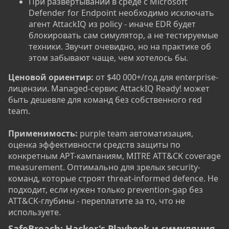
При развёртывании в среде с Microsoft
Defender for Endpoint необходимо исключать
агент AttackIQ из policy - иначе EDR будет
блокировать сам симулятор, а не тестируемые
техники. Звучит очевидно, но на практике об
этом забывают чаще, чем хотелось бы.
Ценовой ориентир:
от $40 000+/год для enterprise-
лицензии. Managed-сервис AttackIQ Ready! может
быть дешевле для команд без собственного red
team.
Применимость:
purple team автоматизация,
оценка эффективности средств защиты по
конкретным APT-кампаниям, MITRE ATT&CK coverage
measurement. Оптимально для зрелых security-
команд, которые строят threat-informed defence. Не
подходит, если нужен только prevention-gap без
ATT&CK-глубины - переплатите за то, что не
используете.
SafeBreach: Hacker's Playbook и симуляция