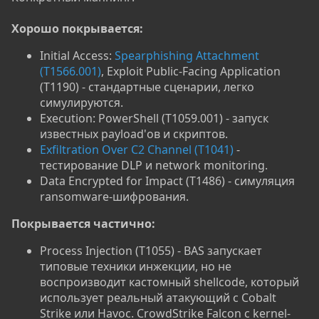
Хорошо покрывается:
Initial Access:
Spearphishing Attachment
(T1566.001)
, Exploit Public-Facing Application
(T1190) - стандартные сценарии, легко
симулируются.
Execution: PowerShell (T1059.001) - запуск
известных payload'ов и скриптов.
Exfiltration Over C2 Channel (T1041)
-
тестирование DLP и network monitoring.
Data Encrypted for Impact (T1486) - симуляция
ransomware-шифрования.
Покрывается частично:
Process Injection (T1055) - BAS запускает
типовые техники инжекции, но не
воспроизводит кастомный shellcode, который
использует реальный атакующий с Cobalt
Strike или Havoc. CrowdStrike Falcon с kernel-