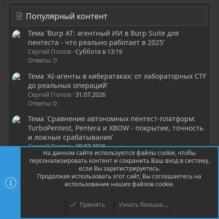
Популярный контент
Тема 'Burp AT: агентный ИИ в Burp Suite для
пентеста - что реально работает в 2025'
Сергей Попов
Суббота в 13:19
Ответы: 0
Тема 'AI-агенты в кибератаках: от лабораторных CTF
до реальных операций'
Сергей Попов
31.07.2026
Ответы: 0
Тема 'Сравнение автономных пентест-платформ:
TurboPentest, Pentera и XBOW - покрытие, точность
и ложные срабатывания'
Сергей Попов
29.07.2026
На данном сайте используются файлы cookie, чтобы
Ответы: 0
персонализировать контент и сохранить Ваш вход в систему,
если Вы зарегистрируетесь.
Тема 'Выгорание в кибербезопасности: как не
Продолжая использовать этот сайт, Вы соглашаетесь на
сгореть после CTF, bug bounty и пентеста'
использование наших файлов cookie.
Сергей Попов
Среда в 14:53
Ответы: 0
Принять
Узнать больше....
Тема 'CTEM на практике: как автономные