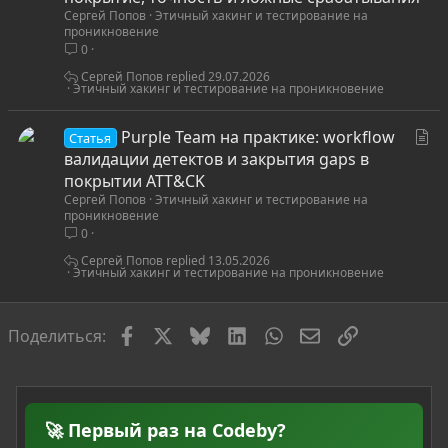
Сергей Попов
Этичный хакинг и тестирование на
т
проникновение
ь
0
я
Сергей Попов
29.07.2026
Этичный хакинг и тестирование на проникновение
С
Purple Team на практике: workflow
Статья
т
валидации детектов и закрытия gaps в
а
покрытии ATT&CK
Сергей Попов
Этичный хакинг и тестирование на
т
проникновение
ь
0
я
Сергей Попов
13.05.2026
Этичный хакинг и тестирование на проникновение
Facebook
X
Bluesky
LinkedIn
WhatsApp
Электронная по
Ссылка
Поделиться:
🚀 Первый раз на Codeby?