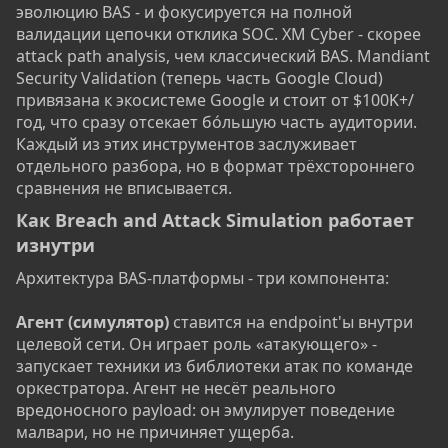
эволюцию BAS - и фокусируется на полной
валидации цепочки отклика SOC. XM Cyber - скорее
attack path analysis, чем классический BAS. Mandiant
Security Validation (теперь часть Google Cloud)
привязана к экосистеме Google и стоит от $100K+/
год, что сразу отсекает бо́льшую часть аудитории.
Каждый из этих инструментов заслуживает
отдельного разбора, но в формат трёхстороннего
сравнения не вписывается.
Как Breach and Attack Simulation работает
изнутри​
Архитектура BAS-платформы - три компонента:
Агент (симулятор)
ставится на endpoint'ы внутри
целевой сети. Он играет роль «атакующего» -
запускает техники из библиотеки атак по команде
оркестратора. Агент не несёт реального
вредоносного payload: он эмулирует поведение
малвари, но не причиняет ущерба.