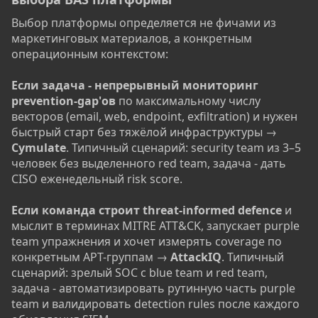
Выбор платформы определяется не фичами из
маркетинговых материалов, а конкретным
операционным контекстом:
Если задача - непрерывный мониторинг
prevention-gap'ов
по максимальному числу
векторов (email, web, endpoint, exfiltration) и нужен
быстрый старт без тяжёлой инфраструктуры →
Cymulate
. Типичный сценарий: security team из 3–5
человек без выделенного red team, задача - дать
CISO еженедельный risk score.
Если команда строит threat-informed defence
и
мыслит в терминах MITRE ATT&CK, запускает purple
team упражнения и хочет измерять coverage по
конкретным APT-группам →
AttackIQ
. Типичный
сценарий: зрелый SOC с blue team и red team,
задача - автоматизировать рутинную часть purple
team и валидировать detection rules после каждого