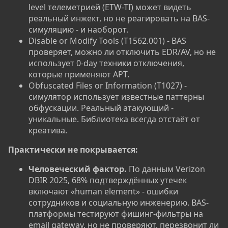
level телеметрией (ETW-TI) может видеть
реальный инжект, но не реагировать на BAS-
симуляцию - и наоборот.
Disable or Modify Tools (T1562.001) - BAS
проверяет, можно ли отключить EDR/AV, но не
использует 0-day техники отключения,
которые применяют APT.
Obfuscated Files or Information (T1027) -
симулятор использует известные паттерны
обфускации. Реальный атакующий -
уникальные. Библиотека всегда отстаёт от
креатива.
Практически не покрывается:
Человеческий фактор.
По данным Verizon
DBIR 2025, 68% подтверждённых утечек
включают «human element» - ошибки
сотрудников и социальную инженерию. BAS-
платформы тестируют фишинг-фильтры на
email gateway, но не проверяют, перезвонит ли