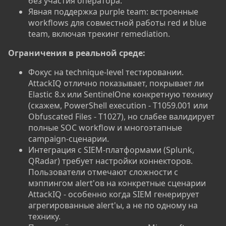
без участия оператора.
Явная поддержка purple team: встроенные
workflows для совместной работы red и blue
team, включая трекинг remediation.
Ограничения в реальной среде:
Фокус на technique-level тестировании.
AttackIQ отлично показывает, покрывает ли
Elastic 8.x или SentinelOne конкретную технику
(скажем, PowerShell execution - T1059.001 или
Obfuscated Files - T1027), но слабее валидирует
полные SOC workflow и многоэтапные
campaign-сценарии.
Интеграция с SIEM-платформами (Splunk,
QRadar) требует настройки коннекторов.
Пользователи отмечают сложности с
мэппингом alert'ов на конкретные сценарии
AttackIQ - особенно когда SIEM генерирует
агрегированные alert'ы, а не по одному на
технику.