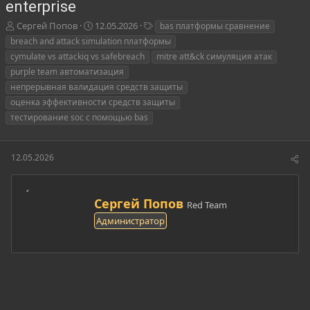
enterprise
А
Д
Т
Сергей Попов
12.05.2026
bas платформы сравнение
в
а
е
breach and attack simulation платформы
т
т
г
cymulate vs attackiq vs safebreach
mitre att&ck симуляция атак
о
а
и
purple team автоматизация
р
н
непрерывная валидация средств защиты
т
а
е
ч
оценка эффективности средств защиты
м
а
тестирование soc с помощью bas
ы
л
а
12.05.2026
А
Сергей Попов
Red Team
в
Администратор
т
о
р