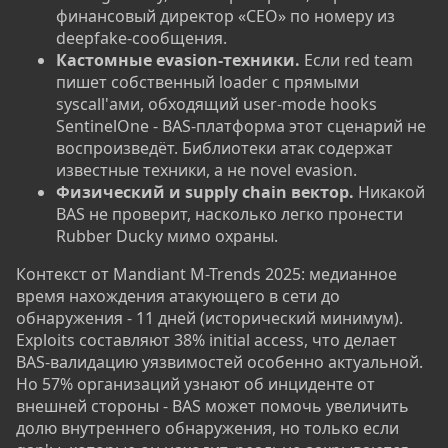
финансовый директор «CEO» по номеру из
deepfake-сообщения.
Кастомные evasion-техники.
Если red team
пишет собственный loader с прямыми
syscall'ами, обходящий user-mode hooks
SentinelOne - BAS-платформа этот сценарий не
воспроизведёт. Библиотеки атак содержат
известные техники, а не novel evasion.
Физический и supply chain вектор.
Никакой
BAS не проверит, насколько легко пронести
Rubber Ducky мимо охраны.
Контекст от Mandiant M-Trends 2025: медианное
время нахождения атакующего в сети до
обнаружения - 11 дней (исторический минимум).
Exploits составляют 38% initial access, что делает
BAS-валидацию уязвимостей особенно актуальной.
Но 57% организаций узнают об инциденте от
внешней стороны - BAS может помочь увеличить
долю внутреннего обнаружения, но только если