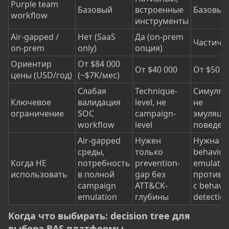
Purple team
Базовый
встроенные
Базовый
workflow
инструменты
Air-gapped /
Нет (SaaS
Да (on-prem
Частичн
on-prem
only)
опция)
Ориентир
От $84 000
От $40 000
От $50 0
цены (USD/год)
(~$7K/мес)
Слабая
Technique-
Симуляц
Ключевое
валидация
level, не
не
ограничение
SOC
campaign-
эмуляци
workflow
level
поведен
Air-gapped
Нужен
Нужна
среды,
только
behavior
Когда НЕ
потребность
prevention-
emulatio
использовать
в полной
gap без
против 
campaign
ATT&CK-
с behavio
emulation
глубины
detectio
Когда что выбирать: decision tree для
выбора BAS платформы​