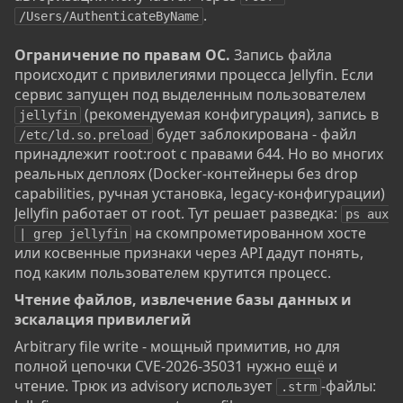
.
/Users/AuthenticateByName
Ограничение по правам ОС.
Запись файла
происходит с привилегиями процесса Jellyfin. Если
сервис запущен под выделенным пользователем
(рекомендуемая конфигурация), запись в
jellyfin
будет заблокирована - файл
/etc/ld.so.preload
принадлежит root:root с правами 644. Но во многих
реальных деплоях (Docker-контейнеры без drop
capabilities, ручная установка, legacy-конфигурации)
Jellyfin работает от root. Тут решает разведка:
ps aux 
на скомпрометированном хосте
| grep jellyfin
или косвенные признаки через API дадут понять,
под каким пользователем крутится процесс.
Чтение файлов, извлечение базы данных и
эскалация привилегий​
Arbitrary file write - мощный примитив, но для
полной цепочки CVE-2026-35031 нужно ещё и
чтение. Трюк из advisory использует
-файлы:
.strm