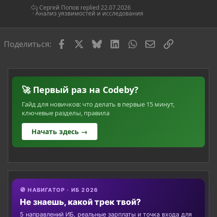
Сергей Попов
22.07.2026
Анализ уязвимостей и исследования
Facebook
X
Bluesky
LinkedIn
WhatsApp
Электронная по
Ссылка
Поделиться:
🚀 Первый раз на Codeby?
Гайд для новичков: что делать в первые 15 минут,
ключевые разделы, правила
Начать здесь →
🧭 НАВИГАТОР · ИБ 2026
Не знаешь, какой трек твой?
5 направлений ИБ, реальные зарплаты и точка входа для