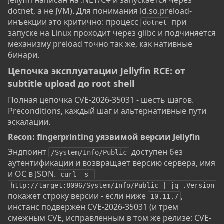
Jellyfin написан на .NET/C# и запускается через
dotnet, а не JVM). Для понимания ld.so.preload-
инъекции это критично: процесс
при
dotnet
запуске на Linux проходит через glibc и подчиняется
механизму preload точно так же, как нативные
бинари.
Цепочка эксплуатации Jellyfin RCE: от
subtitle upload до root shell​
Полная цепочка CVE-2026-35031 - шесть шагов.
Preconditions, каждый шаг и альтернативные пути
эскалации.
Recon: fingerprinting уязвимой версии Jellyfin​
Эндпоинт
доступен без
/System/Info/Public
аутентификации и возвращает версию сервера, имя
и ОС в JSON.
curl -s 
http://target:8096/System/Info/Public | jq .Version
покажет строку версии - если ниже
,
10.11.7
инстанс подвержен CVE-2026-35031 (и трём
смежным CVE, исправленным в том же релизе: CVE-