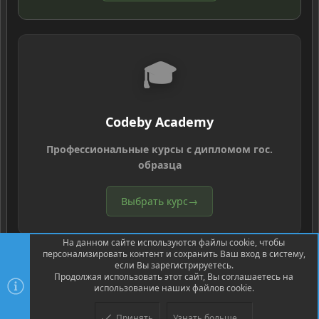
🎓
Codeby Academy
Профессиональные курсы с дипломом гос.
образца
Выбрать курс
→
На данном сайте используются файлы cookie, чтобы
персонализировать контент и сохранить Ваш вход в систему,
если Вы зарегистрируетесь.
Продолжая использовать этот сайт, Вы соглашаетесь на
использование наших файлов cookie.
®
Community platform by XenForo
© 2010-2026 XenForo Ltd.
Перевод
®
от Jumuro
Принять
Узнать больше....