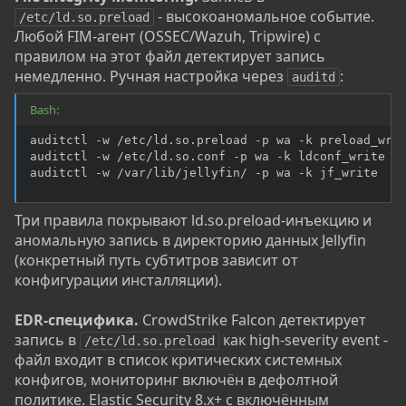
- высокоаномальное событие.
/etc/ld.so.preload
Любой FIM-агент (OSSEC/Wazuh, Tripwire) с
правилом на этот файл детектирует запись
немедленно. Ручная настройка через
:
auditd
Bash:
auditctl -w /etc/ld.so.preload -p wa -k preload_writ
auditctl -w /etc/ld.so.conf -p wa -k ldconf_write

auditctl -w /var/lib/jellyfin/ -p wa -k jf_write
Три правила покрывают ld.so.preload-инъекцию и
аномальную запись в директорию данных Jellyfin
(конкретный путь субтитров зависит от
конфигурации инсталляции).
EDR-специфика.
CrowdStrike Falcon детектирует
запись в
как high-severity event -
/etc/ld.so.preload
файл входит в список критических системных
конфигов, мониторинг включён в дефолтной
политике. Elastic Security 8.x+ с включённым