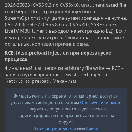
2026-35033 (CVSS 9.3 по CVSS:4.0, unauthenticated file
read через ffmpeg argument injection в
StreamOptions) - тут даже аутентификация не нужна.
CVE-2026-35032 (CVSS 8.6 по CVSS:4.0, SSRF через
LiveTV M3U tuner с выходом на экстракцию БД). Если
вектор через субтитры заблокирован - проверяйте
остальные, корневая причина одна.
RCE: ld.so.preload injection при перезапуске
процесса​
Финальный шаг цепочки arbitrary file write → RCE -
запись пути к вредоносному shared object в
. Механизм:
/etc/ld.so.preload
📚 Часть контента скрыта. Этот материал доступен
участникам сообщества с рангом
One Level или выше
Получить доступ просто — достаточно
зарегистрироваться и проявить активность на
форуме
Зарегистрироваться
или
Войти