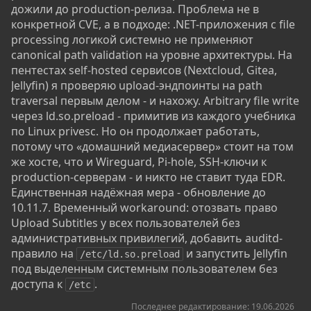
дожили до production-релиза. Проблема не в
конкретной CVE, а в подходе: .NET-приложения с file
processing логикой системно не применяют
canonical path validation на уровне архитектуры. На
пентестах self-hosted сервисов (Nextcloud, Gitea,
Jellyfin) я проверяю upload-эндпоинты на path
traversal первым делом - и нахожу. Arbitrary file write
через ld.so.preload - примитив из каждого учебника
по Linux privesc. Но он продолжает работать,
потому что «домашний медиасервер» стоит на том
же хосте, что и Wireguard, Pi-hole, SSH-ключи к
production-серверам - и никто не ставит туда EDR.
Единственная надёжная мера - обновление до
10.11.7. Временный workaround: отозвать право
Upload Subtitles у всех пользователей без
административных привилегий, добавить auditd-
правило на
и запустить Jellyfin
/etc/ld.so.preload
под выделенным системным пользователем без
доступа к
.
/etc
Последнее редактирование:
19.06.2026