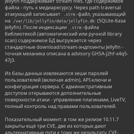
Jellyfin поддерживает stream files, где содержимое
файла - путь к медиаресурсу. Через path traversal
атакующий записывает
-файл, указывающий
.strm
на
(SQLite-база
/var/lib/jellyfin/data/jellyfin.db
Jellyfin). После индексации
-файла
.strm
библиотекой (автоматический или ручной library
scan) содержимое БД выгружается через
стандартные download/stream-эндпоинты Jellyfin -
точная механика описана в advisory GHSA-j2hf-x4q5-
47j3.
Из базы данных извлекаются хеши паролей
пользователей (включая admin), API-ключи и
конфигурация сервера. С административным
доступом открываются дополнительные
поверхности атаки - управление плагинами, LiveTV,
полный контроль над правами пользователей.
Показательный момент: в том же релизе 10.11.7
закрыты ещё три CVE, две из которых дают
альтернативные пути к тому же результату. CVE-