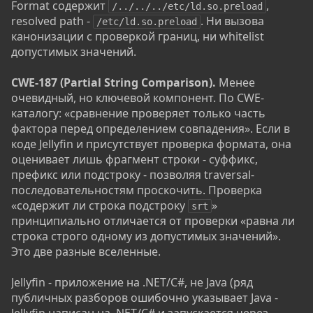
Format содержит
,
/../../../etc/ld.so.preload
resolved path -
. Ни вызова
/etc/ld.so.preload
канонизации с проверкой границ, ни whitelist
допустимых значений.
CWE-187 (Partial String Comparison).
Менее
очевидный, но ключевой компонент. По CWE-
каталогу: «сравнение проверяет только часть
фактора перед определением совпадения». Если в
коде Jellyfin и присутствует проверка формата, она
оценивает лишь фрагмент строки - суффикс,
префикс или подстроку - позволяя traversal-
последовательностям проскочить. Проверка
«содержит ли строка подстроку
»
srt
принципиально отличается от проверки «равна ли
строка строго одному из допустимых значений».
Это две разные вселенные.
Jellyfin - приложение на .NET/C#, не Java (ряд
публичных разборов ошибочно указывает Java -