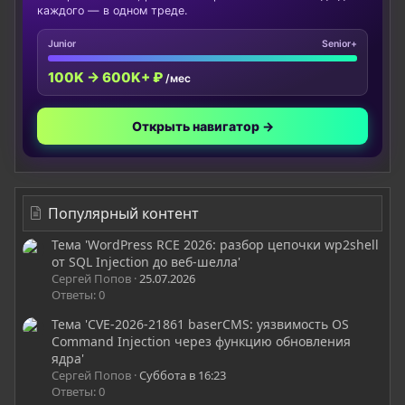
каждого — в одном треде.
Junior
Senior+
100K → 600K+ ₽
/мес
Открыть навигатор →
Популярный контент
Тема 'WordPress RCE 2026: разбор цепочки wp2shell
от SQL Injection до веб-шелла'
Сергей Попов
25.07.2026
Ответы: 0
Тема 'CVE-2026-21861 baserCMS: уязвимость OS
Command Injection через функцию обновления
ядра'
Сергей Попов
Суббота в 16:23
Ответы: 0