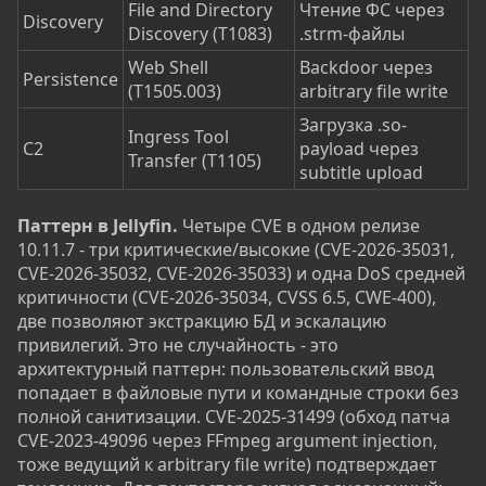
File and Directory
Чтение ФС через
Discovery
Discovery (T1083)
.strm-файлы
Web Shell
Backdoor через
Persistence
(T1505.003)
arbitrary file write
Загрузка .so-
Ingress Tool
C2
payload через
Transfer (T1105)
subtitle upload
Паттерн в Jellyfin.
Четыре CVE в одном релизе
10.11.7 - три критические/высокие (CVE-2026-35031,
CVE-2026-35032, CVE-2026-35033) и одна DoS средней
критичности (CVE-2026-35034, CVSS 6.5, CWE-400),
две позволяют экстракцию БД и эскалацию
привилегий. Это не случайность - это
архитектурный паттерн: пользовательский ввод
попадает в файловые пути и командные строки без
полной санитизации. CVE-2025-31499 (обход патча
CVE-2023-49096 через FFmpeg argument injection,
тоже ведущий к arbitrary file write) подтверждает