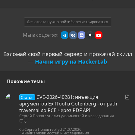
Для ответа нужно войти/зарегистрироваться
Мы в соцсетях:
Взломай свой первый сервер и прокачай скилл
—
Начни игру на HackerLab
Похожие темы
С
CVE-2026-40281: инъекция
Статья
т
аргументов ExifTool в Gotenberg - от path
а
traversal до RCE через PDF API
Сергей Попов
Анализ уязвимостей и исследования
т
0
ь
я
Сергей Попов
21.07.2026
Анализ уязвимостей и исследования