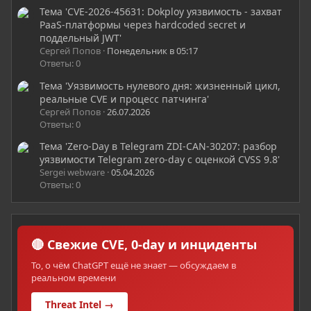
Тема 'CVE-2026-45631: Dokploy уязвимость - захват
PaaS-платформы через hardcoded secret и
поддельный JWT'
Сергей Попов
Понедельник в 05:17
Ответы: 0
Тема 'Уязвимость нулевого дня: жизненный цикл,
реальные CVE и процесс патчинга'
Сергей Попов
26.07.2026
Ответы: 0
Тема 'Zero-Day в Telegram ZDI-CAN-30207: разбор
уязвимости Telegram zero-day с оценкой CVSS 9.8'
Sergei webware
05.04.2026
Ответы: 0
🔴 Свежие CVE, 0-day и инциденты
То, о чём ChatGPT ещё не знает — обсуждаем в
реальном времени
Threat Intel →