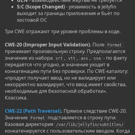
UI:N
- взаимодействие жертвы не требуется
S:C (Scope Changed)
- уязвимость в Jellyfin
выходит за границы приложения и бьёт по
хостовой ОС
Три CWE отражают три уровня проблемы в коде.
CWE-20 (Improper Input Validation).
Поле
Format
принимает произвольную строку. Предполагается
значение из набора
,
,
,
- по факту
srt
vtt
ass
ssa
передаётся что угодно, и значение уходит в
конкатенацию пути без проверки. По CWE-каталогу:
«продукт получает ввод, но не валидирует или
некорректно валидирует, что ввод имеет свойства,
необходимые для безопасной обработки».
Классика.
CWE-22 (Path Traversal)
.
Прямое следствие CWE-20.
Значение
подставляется в строку пути:
Format
базовая директория
/var/lib/jellyfin/subtitles/
конкатенируется с пользовательским вводом. Когда