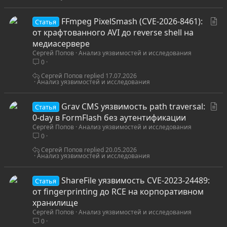
С
FFmpeg PixelSmash (CVE-2026-8461):
Статья
т
от крафтованного AVI до reverse shell на
а
медиасервере
Сергей Попов
Анализ уязвимостей и исследования
т
0
ь
я
Сергей Попов
17.07.2026
Анализ уязвимостей и исследования
С
Grav CMS уязвимость path traversal:
Статья
т
0-day в FormFlash без аутентификации
Сергей Попов
Анализ уязвимостей и исследования
а
0
т
ь
Сергей Попов
20.05.2026
Анализ уязвимостей и исследования
я
ShareFile уязвимость CVE-2023-24489:
Статья
от fingerprinting до RCE на корпоративном
хранилище
Сергей Попов
Анализ уязвимостей и исследования
0