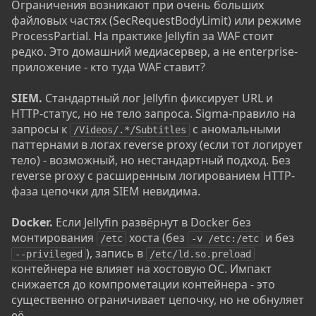
Ограничения возникают при очень больших
файловых частях (SecRequestBodyLimit) или режиме
ProcessPartial. На практике Jellyfin за WAF стоит
редко. Это домашний медиасервер, а не enterprise-
приложение - кто туда WAF ставит?
SIEM.
Стандартный лог Jellyfin фиксирует URL и
HTTP-статус, но не тело запроса. Sigma-правило на
запросы к
с аномальными
/Videos/.*/Subtitles
паттернами в логах reverse proxy (если тот логирует
тело) - возможный, но нестандартный подход. Без
reverse proxy с расширенным логированием HTTP-
фаза цепочки для SIEM невидима.
Docker.
Если Jellyfin развёрнут в Docker без
монтирования
хоста (без
и без
/etc
-v /etc:/etc
), запись в
--privileged
/etc/ld.so.preload
контейнера не влияет на хостовую ОС. Импакт
снижается до компрометации контейнера - это
существенно ограничивает цепочку, но не обнуляет
её.