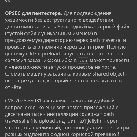
OPSEC для пентестера.
Для подтверждения
уязвимости без деструктивного воздействия
достаточно записать безвредный маркерный файл
(пустой файл с уникальным именем) в
предсказуемую директорию через path traversal и
проверить его наличие через .strm-трюк. Полную
цепочку с ld.so.preload запускать только с явного
согласия заказчика: ошибка в
может привести
.so
к невозможности запуска процессов на хосте.
Сломать машину заказчика кривым shared object -
не тот результат, который хочется показывать в
отчёте.
CVE-2026-35031 заставляет задать неудобный
вопрос: сколько ещё self-hosted приложений с
десятками тысяч инсталляций содержат path
traversal в file upload эндпоинтах? Jellyfin - open
source, код публичный, community активное - и три
разных эндпоинта с одной корневой причиной