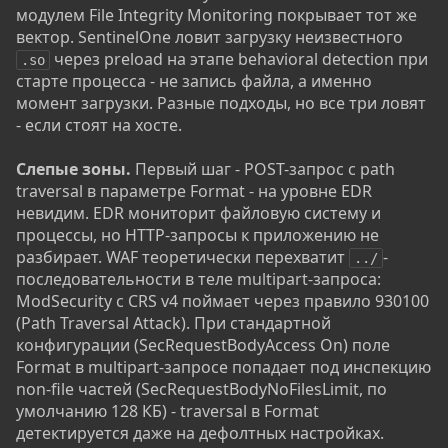
модулем File Integrity Monitoring покрывает тот же
вектор. SentinelOne ловит загрузку неизвестного
через preload на этапе behavioral detection при
.so
старте процесса - не запись файла, а именно
момент загрузки. Разные подходы, но все три ловят
- если стоят на хосте.
Слепые зоны.
Первый шаг - POST-запрос с path
traversal в параметре Format - на уровне EDR
невидим. EDR мониторит файловую систему и
процессы, но HTTP-запросы к приложению не
разбирает. WAF теоретически перехватит
-
../
последовательности в теле multipart-запроса:
ModSecurity с CRS v4 поймает через правило 930100
(Path Traversal Attack). При стандартной
конфигурации (SecRequestBodyAccess On) поле
Format в multipart-запросе попадает под инспекцию
non-file частей (SecRequestBodyNoFilesLimit, по
умолчанию 128 КБ) - traversal в Format
детектируется даже на дефолтных настройках.