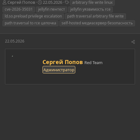
А
Д
Т
Сергей Попов
22.05.2026
arbitrary file write linux
в
а
е
cve-2026-35031
jellyfin пентест
jellyfin уязвимость rce
т
т
г
ld.so.preload privilege escalation
path traversal arbitrary file write
о
а
и
path traversal to rce цепочка
self-hosted медиасервер безопасность
р
н
т
а
е
ч
22.05.2026
м
а
ы
л
а
А
Сергей Попов
Red Team
в
Администратор
т
о
р