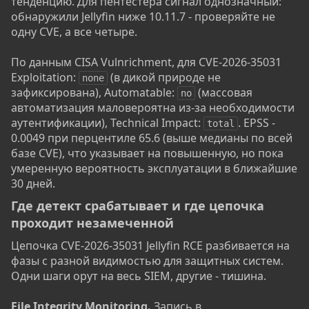
тенденцию. Для пентестера сигнал однозначный:
обнаружили Jellyfin ниже 10.11.7 - проверяйте не
одну CVE, а все четыре.
По данным CISA Vulnrichment, для CVE-2026-35031
Exploitation:
(в дикой природе не
none
зафиксирована), Automatable:
(массовая
no
автоматизация маловероятна из-за необходимости
аутентификации), Technical Impact:
. EPSS -
total
0.0049 при перцентиле 65.6 (выше медианы по всей
базе CVE), что указывает на повышенную, но пока
умеренную вероятность эксплуатации в ближайшие
30 дней.
Где детект срабатывает и где цепочка
проходит незамеченной​
Цепочка CVE-2026-35031 Jellyfin RCE разбивается на
фазы с разной видимостью для защитных систем.
Одни шаги орут на весь SIEM, другие - тишина.
File Integrity Monitoring.
Запись в