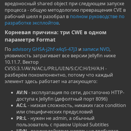
вредоносный shared object при следующем запуске
процесса - общую методологию превращения CVE в
рабочий шелл я разобрал в
полном руководстве по
разработке эксплойтов
.
Корневая причина: три CWE в одном
параметре Format​
По
advisory GHSA-j2hf-x4q5-47j3
и
записи NVD
,
уязвимость затрагивает все версии Jellyfin ниже
10.11.7. Вектор
CVSS:3.1/AV:N/AC:L/PR:L/UI:N/S:C/C:H/I:H/A:H -
разберём покомпонентно, потому что каждый
элемент здесь работает на атакующего:
AV:N
- эксплуатация по сети, достаточно HTTP-
доступа к Jellyfin (дефолтный порт 8096)
AC:L
- низкая сложность, никаких race condition
или специфических предусловий
PR:L
- нужен не admin, а обычный
пользователь с правом Upload Subtitles