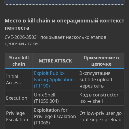
Место в kill chain и операционный контекст
пентеста​
CVE-2026-35031 покрывает несколько этапов
цепочки атаки:
Этап kill
Применение в
MITRE ATT&CK
chain
цепочке
Exploit Public-
Эксплуатация
Initial
Facing Application
subtitle upload
Access
(T1190)
через сеть
Unix Shell
Код в constructor
Execution
(T1059.004)
.so → shell
Exploitation for
Privilege
От low-priv user до
Privilege Escalation
Escalation
root через preload
(T1068)