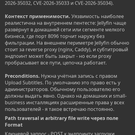
2026-35032, CVE-2026-35033 и CVE-2026-35034).
Контекст применимости.
Уязвимость наиболее
реалистична на внутреннем пентесте: Jellyfin чаще
развёрнут в домашней сети или сегменте мелкого
бизнеса, где порт 8096 торчит наружу без
фильтрации. На внешнем периметре Jellyfin обычно
стоит за reverse proxy (nginx, Caddy), и субтитровый
эндпоинт может быть закрыт - но если proxy
пробрасывает все пути, цепочка работает.
Preconditions.
Нужна учётная запись с правом
Upload Subtitles. По умолчанию это право есть у
администраторов. Обычному пользователю его
должны выдать явно. Однако на домашних и small-
business инсталляциях расширенные права у всех
пользователей - я такое встречаю постоянно.
Path traversal и arbitrary file write через поле
Format​
Ключевой запрос - POST к эндпоинту загрузки