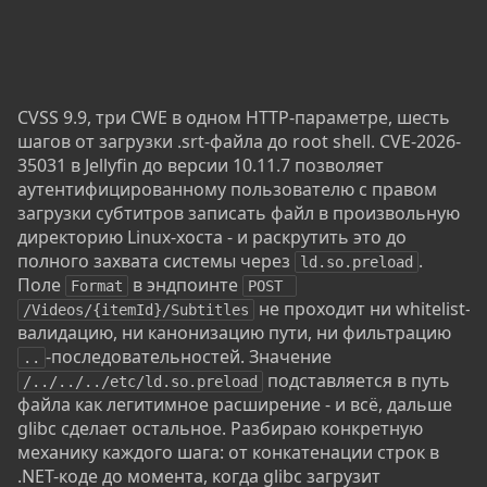
CVSS 9.9, три CWE в одном HTTP-параметре, шесть
шагов от загрузки .srt-файла до root shell. CVE-2026-
35031 в Jellyfin до версии 10.11.7 позволяет
аутентифицированному пользователю с правом
загрузки субтитров записать файл в произвольную
директорию Linux-хоста - и раскрутить это до
полного захвата системы через
.
ld.so.preload
Поле
в эндпоинте
Format
POST 
не проходит ни whitelist-
/Videos/{itemId}/Subtitles
валидацию, ни канонизацию пути, ни фильтрацию
-последовательностей. Значение
..
подставляется в путь
/../../../etc/ld.so.preload
файла как легитимное расширение - и всё, дальше
glibc сделает остальное. Разбираю конкретную
механику каждого шага: от конкатенации строк в
.NET-коде до момента, когда glibc загрузит