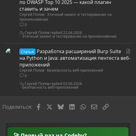
т
по OWASP Top 10 2025 — какой плагин
а
ставить и зачем
Сергей Попов
Этичный хакинг и тестирование на
т
проникновение
ь
0
я
Сергей Попов
22.04.2026
Этичный хакинг и тестирование на проникновение
С
Разработка расширений Burp Suite
Статья
т
на Python и Java: автоматизация пентеста веб-
а
приложений
Сергей Попов
Безопасность веб-приложений
т
0
ь
я
Сергей Попов
03.06.2026
Безопасность веб-приложений
Facebook
X
Bluesky
LinkedIn
WhatsApp
Электронная по
Ссылка
Поделиться:
🚀 Первый раз на Codeby?