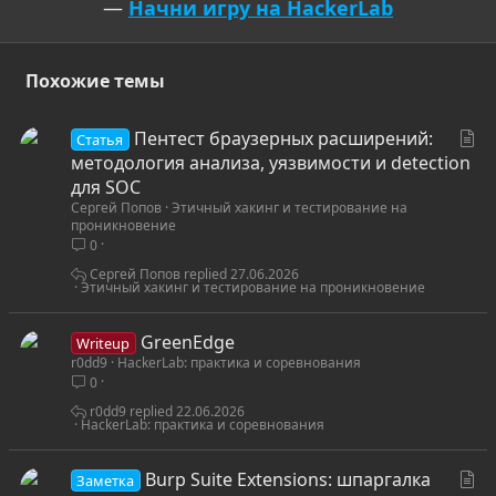
—
Начни игру на HackerLab
Похожие темы
С
Пентест браузерных расширений:
Статья
т
методология анализа, уязвимости и detection
а
для SOC
Сергей Попов
Этичный хакинг и тестирование на
т
проникновение
ь
0
я
Сергей Попов
27.06.2026
Этичный хакинг и тестирование на проникновение
GreenEdge
Writeup
r0dd9
HackerLab: практика и соревнования
0
r0dd9
22.06.2026
HackerLab: практика и соревнования
С
Burp Suite Extensions: шпаргалка
Заметка