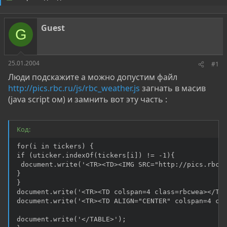
о
а
р
н
т
а
Guest
е
ч
G
м
а
ы
л
а
25.01.2004
#1
Люди подскажите а можно допустим файл
http://pics.rbc.ru/js/rbc_weather.js
загнать в масив
(java script ом) и замнить вот эту часть :
Код:
for(i in tickers) { 

if (uticker.indexOf(tickers[i]) != -1){ 

 document.write('<TR><TD><IMG SRC="http://pics.rbc.r
} 

} 

document.write('<TR><TD colspan=4 class=rbcwea></TD>
document.write('<TR><TD ALIGN="CENTER" colspan=4 cla
document.write('</TABLE>'); 
