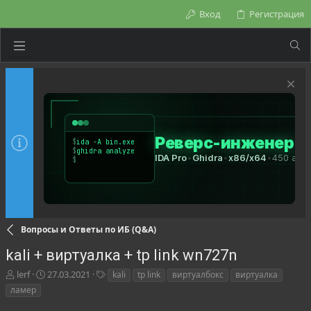
Вход
Регистрация
Вопросы и Ответы по ИБ (Q&A)
kali + виртуалка + tp link wn727n
А
Д
Т
lerf
27.03.2021
kali
tp link
виртуалбокс
виртуалка
в
а
е
ламер
т
т
г