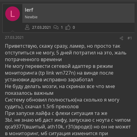
о
а
и
р
н
lerf
т
а
L
е
ч
Newbie
м
а
ы
л
27.03.2021
1
0
а
27.03.2021
#1
Приветствую, скажу сразу, ламер, но просто так
отступиться не могу, 5 дней потратил на это, жаль
потраченного времени
Не могу перевести сетевой адаптер в режим
мониторинга (tp link wn727n) на винде после
установки дров исправно заработал
Не буду делать мозги, на скринах все что мне
показалось важным
Систему обновил полностью(на сколько я могу
судить), скачал 1.5гб преколов
При запуске лайфа с флехи ситуация та же
ЗЫ. не знаю мб даст инфу, запускаю с ноута с чипом
qca9377(вшитый, ath10k, r31(вроде)) но он не может
в мониторинг, мб ситуация изменится при