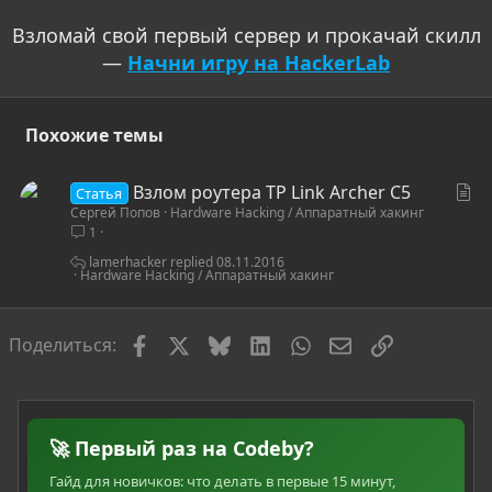
Взломай свой первый сервер и прокачай скилл
—
Начни игру на HackerLab
Похожие темы
С
Взлом роутера TP Link Archer C5
Статья
Сергей Попов
Hardware Hacking / Аппаратный хакинг
т
1
а
т
lamerhacker
08.11.2016
Hardware Hacking / Аппаратный хакинг
ь
я
Facebook
X
Bluesky
LinkedIn
WhatsApp
Электронная по
Ссылка
Поделиться:
🚀 Первый раз на Codeby?
Гайд для новичков: что делать в первые 15 минут,