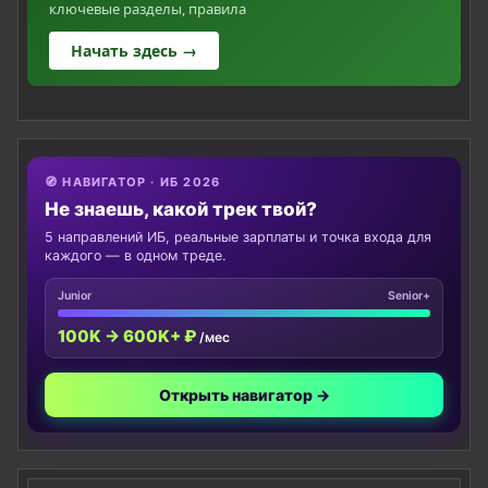
ключевые разделы, правила
Начать здесь →
🧭 НАВИГАТОР · ИБ 2026
Не знаешь, какой трек твой?
5 направлений ИБ, реальные зарплаты и точка входа для
каждого — в одном треде.
Junior
Senior+
100K → 600K+ ₽
/мес
Открыть навигатор →