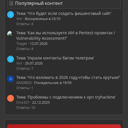
Популярный контент
Тема 'Что будет если создать фишинговый сайт'
V
Vnr
Воскресенье в 23:10
Ответы: 4
Тема 'Как вы используете ИИ в Pentest-проектах /
Vulnerability Assessment?'
Trager
12.07.2026
Ответы: 4
Тема 'Украли контакты багом телеграм'
V
Vnr
26.07.2026
Ответы: 7
Тема 'Что взломать в 2026 году,чтобы стать крутым?'
A
ANDREI3
Понедельник в 18:59
Ответы: 1
Тема 'Проблемы с подключением к vpn tryhackme'
L
l1nx321
22.12.2025
Ответы: 10