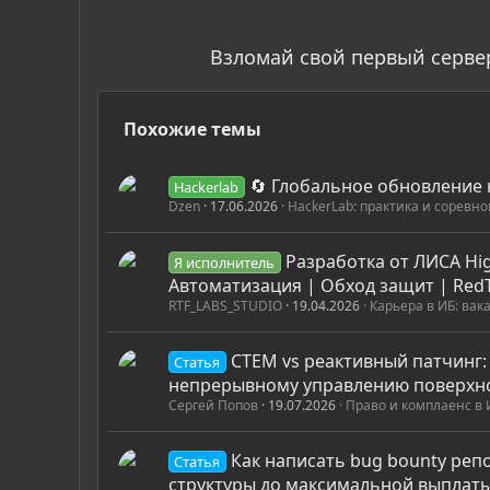
Взломай свой первый серве
Похожие темы
🔄 Глобальное обновление 
Hackerlab
Dzen
17.06.2026
HackerLab: практика и соревн
Разработка от ЛИСА Hig
Я исполнитель
Автоматизация | Обход защит | RedT
RTF_LABS_STUDIO
19.04.2026
Карьера в ИБ: вак
CTEM vs реактивный патчинг: 
Статья
непрерывному управлению поверхн
Сергей Попов
19.07.2026
Право и комплаенс в 
Как написать bug bounty репо
Статья
структуры до максимальной выплат