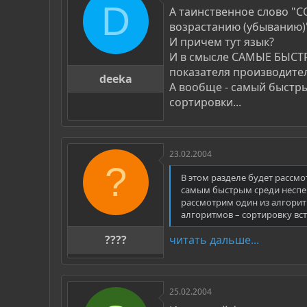
D
А таинственное слово "
возрастанию (убыванию)
И причем тут язык?
И в смысле САМЫЕ БЫСТРЫ
показателя производител
deeka
А вообще - самый быст
сортировки...
23.02.2004
?
В этом разделе будет рассм
самым быстрым среди неспе
рассмотрим один из алгорит
алгоритмов – сортировку вс
????
читать дальше...
25.02.2004