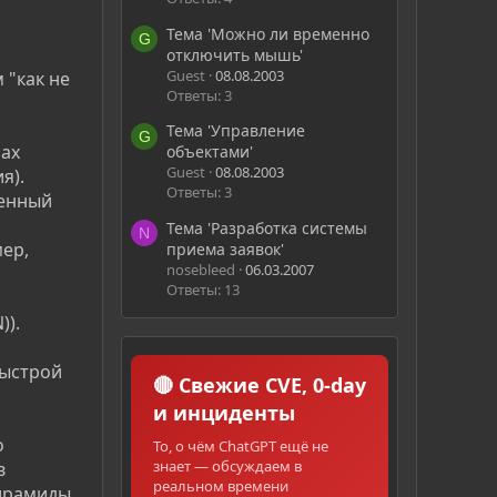
Тема 'Можно ли временно
G
отключить мышь'
Guest
08.08.2003
 "как не
Ответы: 3
Тема 'Управление
G
рах
объектами'
Guest
08.08.2003
я).
Ответы: 3
ченный
Тема 'Разработка системы
N
ер,
приема заявок'
nosebleed
06.03.2007
Ответы: 13
)).
быстрой
🔴 Свежие CVE, 0-day
и инциденты
о
То, о чём ChatGPT ещё не
знает — обсуждаем в
в
реальном времени
пирамиды