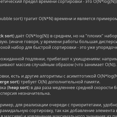
ретический предел времени сортировки - это O(N*log(N))
ubble sort) тратит O(N*N) времени и является примером
ck sort
) даёт O(N*log(N)) в среднем, но на "плохих" набо
ую. (иначе говоря, у времени работы большая дисперси
лохой набор для быстрой сортировки - это уже упорядо
еожиданной подлянки, прибегают к ухищрениям: наприм
ивают массив случайным образом (что занимает O(N)).
ки, есть и другие алгоритмы с асимптотикой O(N*log(N
erge sort
) требует O(N) дополнительной памяти.
ка (
heap sort
) в два раза медленнее средней скорости 
исперсия незначительна.
пример, для реализации очереди с приоритетами, удобн
амидальную сортировку, так как добавление элемента 
в массиве) и извлечение максимального значения из 