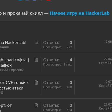
р и прокачай скилл —
Начни игру на HackerLab
З
17.06
на HackerLab!
Ответы
0
ования
а
Просмотры
722
к
р
С
22.04
h-Load софта |
Ответы
4
Сергей 
е
т
Просмотры
1 тыс.
ailFox
п
ансии и проекты
а
л
т
е
ь
С
19.07
от CVE-гонки к
Ответы
0
н
Сергей 
я
т
Просмотры
430
остью атаки
о
ИБ
а
т
ь
С
22.07
рт: от
Ответы
0
Сергей 
я
т
Просмотры
524
ы