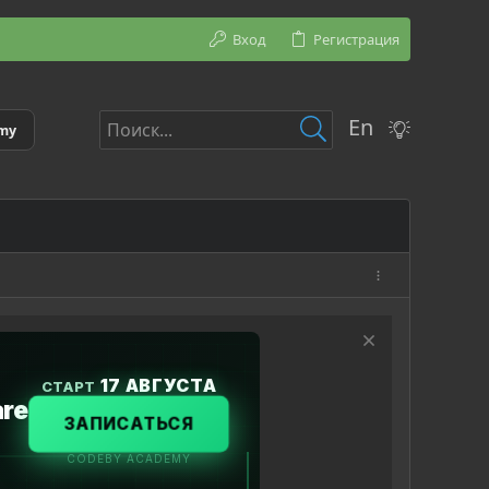
Вход
Регистрация
En
emy