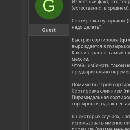
G
Известный факт, что тео
(естественно, в среднем).
Сортировка пузырьком (b
надо делать".
Guest
Быстрая сортировка (
qui
вырождается в пузырьков
Как ни странно, самый п
массив.
Чтобы избежать такой н
предварительно перемеш
Помимо быстрой сортиров
Сортировка слиянием (
m
Пирамидальная сортиров
сортировки, однако её д
В некоторых случаях, на
использовать именно пир
пирамиду (размещённую 