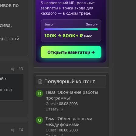
5 направлений ИБ, реальные
ивов по
зарплаты и точка входа для
каждого — в одном треде.
сива,
Junior
Senior+
100K → 600K+ ₽
/мес
 быстрой
Открыть навигатор →
#3
ийся
Популярный контент
ростых
Тема 'Окончание работы
G
программы'
Guest
08.08.2003
Ответы: 7
Тема 'Обмен данными
G
между формами'
#4
Guest
08.08.2003
Ответы: 4