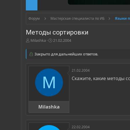
Форум
Мастерская специалиста по ИБ
Языки 
Методы сортировки
А
Д
Milashka
21.02.2004
в
а
т
т
Закрыто для дальнейших ответов.
о
а
р
н
т
а
21.02.2004
е
ч
M
м
а
Скажите, какие методы с
ы
л
а
Milashka
22.02.2004