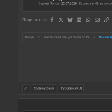
Сергей Попов
22.07.2026
Карьера в ИБ: ваканс
Facebook
X
Bluesky
LinkedIn
WhatsApp
Элект
С
Поделиться:
Форум
Мастерская специалиста по ИБ
Языки 
Codeby Dark
Русский (RU)