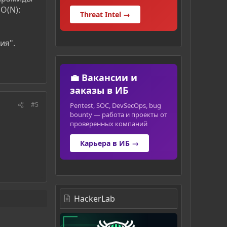
O(N):
Threat Intel →
ия".
💼 Вакансии и
заказы в ИБ
#5
Pentest, SOC, DevSecOps, bug
bounty — работа и проекты от
проверенных компаний
Карьера в ИБ →
HackerLab