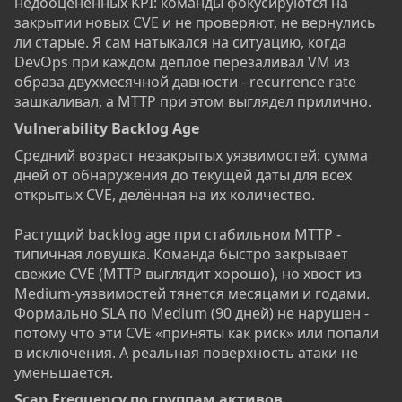
недооценённых KPI: команды фокусируются на
закрытии новых CVE и не проверяют, не вернулись
ли старые. Я сам натыкался на ситуацию, когда
DevOps при каждом деплое перезаливал VM из
образа двухмесячной давности - recurrence rate
зашкаливал, а MTTP при этом выглядел прилично.
Vulnerability Backlog Age​
Средний возраст незакрытых уязвимостей: сумма
дней от обнаружения до текущей даты для всех
открытых CVE, делённая на их количество.
Растущий backlog age при стабильном MTTP -
типичная ловушка. Команда быстро закрывает
свежие CVE (MTTP выглядит хорошо), но хвост из
Medium-уязвимостей тянется месяцами и годами.
Формально SLA по Medium (90 дней) не нарушен -
потому что эти CVE «приняты как риск» или попали
в исключения. А реальная поверхность атаки не
уменьшается.
Scan Frequency по группам активов​