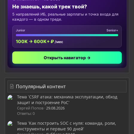
Не знаешь, какой трек твой?
5 направлений ИБ, реальные зарплаты и точка входа для
каждого — в одном треде.
Junior
Senior+
100K → 600K+ ₽
/мес
Открыть навигатор →
Популярный контент
Тема 'CSRF атака: механика эксплуатации, обход
защит и построение PoC'
Сергей Попов
29.08.2026
Ответы: 0
Тема 'Как построить SOC с нуля: команда, роли,
инструменты и первые 90 дней'