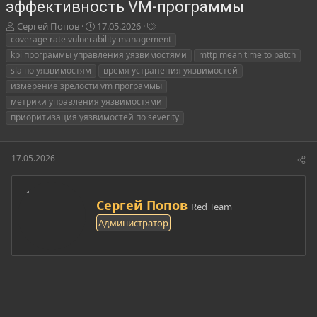
эффективность VM-программы
А
Д
Т
Сергей Попов
17.05.2026
в
а
е
coverage rate vulnerability management
т
т
г
kpi программы управления уязвимостями
mttp mean time to patch
о
а
и
sla по уязвимостям
время устранения уязвимостей
р
н
измерение зрелости vm программы
т
а
метрики управления уязвимостями
е
ч
м
а
приоритизация уязвимостей по severity
ы
л
а
17.05.2026
А
Сергей Попов
Red Team
в
Администратор
т
о
р