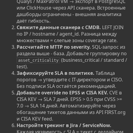
Qualys / MaxPatrol VM → экспорт в PostgreSQL
или ClickHouse через API сканера. Встроенные
дашборды ограничены - внешняя аналитика
даёт гибкость.
Свяжите данные сканера с CMDB.
LEFT JOIN
по IP / hostname / agent_id. Разница между
множествами = слепые зоны coverage rate.
Рассчитайте MTTP по severity.
SQL-запрос из
раздела выше - база. Добавьте группировку по
(business_critical / standard /
asset_criticality
test).
Зафиксируйте SLA в политике.
Таблица
порогов → утвердите с IT-директором и CISO.
Без подписи SLA остаётся рекомендацией.
Добавьте override по EPSS и CISA KEV.
CVE в
CISA KEV → SLA 7 дней. EPSS > 0.5 при CVSS >=
7.0 → SLA 14 дней. Автоматизируйте через
обогащение тикетов данными из API FIRST.org
и CISA KEV feed.
Настройте трекинг в Jira / ServiceNow.
Каждая уязвимость с SLA = тикет с дедлайном.