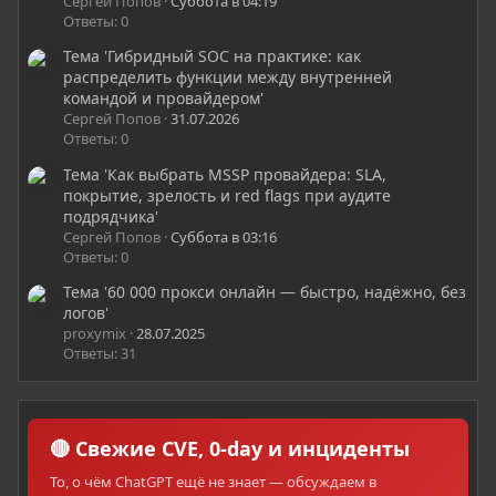
Сергей Попов
Суббота в 04:19
Ответы: 0
Тема 'Гибридный SOC на практике: как
распределить функции между внутренней
командой и провайдером'
Сергей Попов
31.07.2026
Ответы: 0
Тема 'Как выбрать MSSP провайдера: SLA,
покрытие, зрелость и red flags при аудите
подрядчика'
Сергей Попов
Суббота в 03:16
Ответы: 0
Тема '60 000 прокси онлайн — быстро, надёжно, без
логов'
proxymix
28.07.2025
Ответы: 31
🔴 Свежие CVE, 0-day и инциденты
То, о чём ChatGPT ещё не знает — обсуждаем в