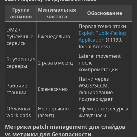
Группа
Минимальная
Обоснование
активов
частота
Первая точка атаки -
DMZ /
Exploit Public-Facing
публичные
Еженедельно
Application
(T1190,
сервисы
Initial Access)
Lateral movement
Внутренние
2 раза в месяц
после
серверы
компрометации
Патчи через
Рабочие
WSUS/SCCM,
Ежемесячно
станции
сканирование
подтверждает
Облачные
Непрерывно
Эфемерные ресурсы
workloads
(агент)
живут часы
Метрики patch management для слайдов
vs метрики для безопасности​