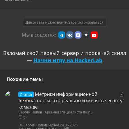
Для ответа нужно войти/зарегистрироваться
Мы в соцсетях:
Взломай свой первый сервер и прокачай скилл
—
Начни игру на HackerLab
Похожие темы
С
Метрики информационной
Статья
т
безопасности: что реально измерять security-
а
команде
Сергей Попов
Арсенал специалиста по ИБ
т
0
ь
я
Сергей Попов
24.06.2026
Арсенал специалиста по ИБ