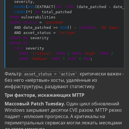
  severity
,
ROUND
(
AVG
(
EXTRACT
(
DAY
FROM
(
date_patched 
-
 date_d
COUNT
(
*
)
AS
FROM
WHERE
status
=
'patched'
AND
 date_patched 
>=
NOW
(
)
-
INTERVAL
'90 days'
AND
 asset_status 
=
'active'
GROUP
BY
ORDER
BY
CASE
 severity 

WHEN
'Critical'
THEN
1
WHEN
'High'
THEN
2
WHEN
'Medium'
THEN
3
ELSE
4
END
;
Фильтр
критически важен -
asset_status = 'active'
без него «мёртвые» хосты, удалённые из
инфраструктуры, раздувают статистику.
Три фактора, искажающих MTTP​
Массовый Patch Tuesday.
Один цикл обновлений
Windows закрывает десятки CVE разом. MTTP резко
падает - иллюзия прогресса. А критикалы на
периметральных сервисах могли лежать месяцами