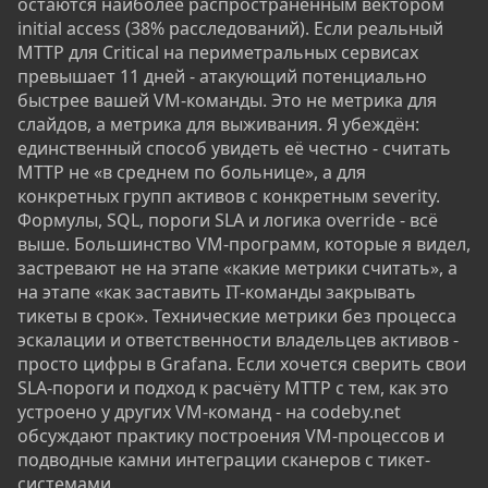
остаются наиболее распространённым вектором
initial access (38% расследований). Если реальный
MTTP для Critical на периметральных сервисах
превышает 11 дней - атакующий потенциально
быстрее вашей VM-команды. Это не метрика для
слайдов, а метрика для выживания. Я убеждён:
единственный способ увидеть её честно - считать
MTTP не «в среднем по больнице», а для
конкретных групп активов с конкретным severity.
Формулы, SQL, пороги SLA и логика override - всё
выше. Большинство VM-программ, которые я видел,
застревают не на этапе «какие метрики считать», а
на этапе «как заставить IT-команды закрывать
тикеты в срок». Технические метрики без процесса
эскалации и ответственности владельцев активов -
просто цифры в Grafana. Если хочется сверить свои
SLA-пороги и подход к расчёту MTTP с тем, как это
устроено у других VM-команд - на codeby.net
обсуждают практику построения VM-процессов и
подводные камни интеграции сканеров с тикет-
системами.