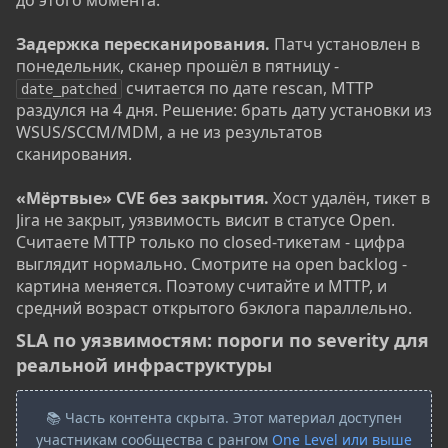
до этого момента.
Задержка пересканирования.
Патч установлен в
понедельник, сканер прошёл в пятницу -
считается по дате rescan, MTTP
date_patched
раздулся на 4 дня. Решение: брать дату установки из
WSUS/SCCM/MDM, а не из результатов
сканирования.
«Мёртвые» CVE без закрытия.
Хост удалён, тикет в
Jira не закрыт, уязвимость висит в статусе Open.
Считаете MTTP только по closed-тикетам - цифра
выглядит нормально. Смотрите на open backlog -
картина меняется. Поэтому считайте и MTTP, и
средний возраст открытого бэклога параллельно.
SLA по уязвимостям: пороги по severity для
реальной инфраструктуры​
📚 Часть контента скрыта. Этот материал доступен
участникам сообщества с рангом
One Level или выше