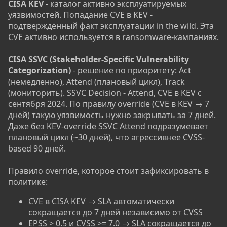
CISA KEV
- каталог активно эксплуатируемых
уязвимостей. Попадание CVE в KEV -
подтверждённый факт эксплуатации in the wild. Эта
CVE активно используется в ransomware-кампаниях.
CISA SSVC (Stakeholder-Specific Vulnerability
Categorization)
- решение по приоритету: Act
(немедленно), Attend (плановый цикл), Track
(мониторить). SSVC Decision - Attend, CVE в KEV с
сентября 2024. По правилу override (CVE в KEV → 7
дней) такую уязвимость нужно закрывать за 7 дней.
Даже без KEV-override SSVC Attend подразумевает
плановый цикл (~30 дней), что агрессивнее CVSS-
based 90 дней.
Правило override, которое стоит зафиксировать в
политике:
CVE в CISA KEV → SLA автоматически
сокращается до 7 дней независимо от CVSS
EPSS > 0.5 и CVSS >= 7.0 → SLA сокращается до