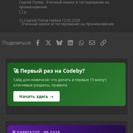
Сергей Попов
Этичный хакинг и тестирование на
т
проникновение
ь
0
я
Сергей Попов
12.05.2026
Этичный хакинг и тестирование на проникновение
Facebook
X
Bluesky
LinkedIn
WhatsApp
Электронная по
Ссылка
Поделиться:
🚀 Первый раз на Codeby?
Гайд для новичков: что делать в первые 15 минут,
ключевые разделы, правила
Начать здесь →
🧭 НАВИГАТОР · ИБ 2026