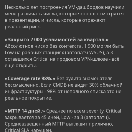
Несколько лет построения VM-дашбордов научили
меня различать числа, которые хорошо смотрятся
в презентации, и числа, которые отражают
реальный риск.
«Закрыто 2 000 уязвимостей за квартал.»
Абсолютное число без контекста. 1 900 могли быть
Low на рабочих станциях (автопатч WSUS), а 3
оставшихся Critical на продовом VPN-шлюзе - всё
ещё открыты.
«Coverage rate 98%.»
Без аудита знаменателя
бессмысленно. Если CMDB не видит 30% облачной
инфраструктуры - 98% от неполного списка это не
реальное покрытие.
«MTTP 14 дней.»
Среднее по всем severity. Critical
закрывается за 45 дней, Low - за 3 (автопатч).
Средневзвешенный MTTP выглядит прилично,
Critical SLA нарушен.