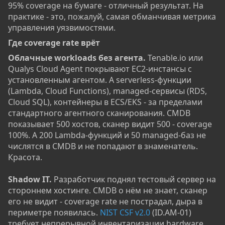
95% coverage на бумаге - отличный результат. На
практике - это, пожалуй, самая обманчивая метрика
управления уязвимостями.
Где coverage rate врёт​
Облачные workloads без агента.
Tenable.io или
Qualys Cloud Agent покрывают EC2-инстансы с
установленным агентом. А serverless-функции
(Lambda, Cloud Functions), managed-сервисы (RDS,
Cloud SQL), контейнеры в ECS/EKS - за пределами
стандартного агентного сканирования. CMDB
показывает 500 хостов, сканер видит 500 - coverage
100%. А 200 Lambda-функций и 50 managed-баз не
числятся в CMDB и не попадают в знаменатель.
Красота.
Shadow IT.
Разработчик поднял тестовый сервер на
стороннем хостинге. CMDB о нём не знает, сканер
его не видит - coverage rate не пострадал, дыра в
периметре появилась.
NIST CSF v2.0
(ID.AM-01)
требует непрерывной инвентаризации hardware,