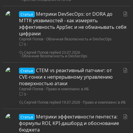
С
Метрики DevSecOps: от DORA до
Статья
т
MTTR уязвимостей - как измерять
а
эффективность AppSec и не обманывать себя
т
цифрами
Сергей Попов
Облачная безопасность и DevSecOps
ь
0
я
Сергей Попов
23.07.2026
Облачная безопасность и DevSecOps
С
CTEM vs реактивный патчинг: от
Статья
т
CVE-гонки к непрерывному управлению
а
поверхностью атаки
Сергей Попов
Право и комплаенс в ИБ
т
0
ь
я
Сергей Попов
19.07.2026
Право и комплаенс в ИБ
С
Метрики эффективности пентеста:
Статья
т
формулы ROI, KPI-дашборд и обоснование
а
бюджета