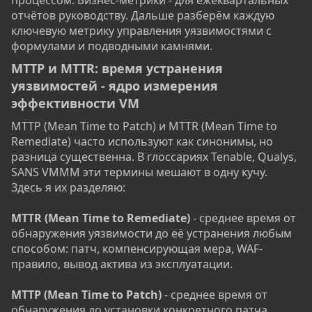
процессом. Бизнес-метрики - для ежеквартальных
отчётов руководству. Дальше разберём каждую
ключевую метрику управления уязвимостями с
формулами и подводными камнями.
MTTP и MTTR: время устранения
уязвимостей - ядро измерения
эффективности VM​
MTTP (Mean Time to Patch) и MTTR (Mean Time to
Remediate) часто используют как синонимы, но
разница существенна. В глоссариях Tenable, Qualys,
SANS VMMM эти термины мешают в одну кучу.
Здесь я их разделяю:
MTTR (Mean Time to Remediate)
- среднее время от
обнаружения уязвимости до её устранения любым
способом: патч, компенсирующая мера, WAF-
правило, вывод актива из эксплуатации.
MTTP (Mean Time to Patch)
- среднее время от
обнаружения до установки конкретного патча