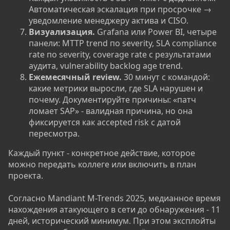
Автоматическая эскалация при просрочке →
уведомление менеджеру актива и CISO.
Визуализация.
Grafana или Power BI, четыре
панели: MTTP trend по severity, SLA compliance
rate по severity, coverage rate с результатами
аудита, vulnerability backlog age trend.
Ежемесячный review.
30 минут с командой:
какие метрики выросли, где SLA нарушен и
почему. Документируйте причины: «патч
ломает SAP» - валидная причина, но она
фиксируется как accepted risk с датой
пересмотра.
Каждый пункт - конкретное действие, которое
можно передать коллеге или включить в план
проекта.
Согласно Mandiant M-Trends 2025, медианное время
нахождения атакующего в сети до обнаружения - 11
дней, исторический минимум. При этом эксплойты