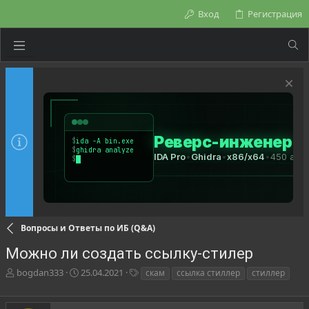
Вход
Регистрация
Вопросы и Ответы по ИБ (Q&A)
Можно ли создать ссылку-стилер
А
Д
Т
bogdan333
25.04.2021
скам
ссылка стиллер
стиллер
в
а
е
т
т
г