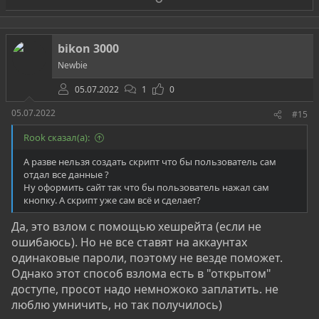
а
р
о
т
bikon 3000
и
Newbie
в
05.07.2022
1
0
05.07.2022
#15
Rook сказал(а):
А разве нельзя создать скрипт что бы пользователь сам
отдал все данные ?
Ну оформить сайт так что бы пользователь нажал сам
кнопку. А скрипт уже сам всё и сделает?
Да, это взлом с помощью хешрейта (если не
ошибаюсь). Но не все ставят на аккаунтах
одинаковые пароли, поэтому не везде поможет.
Однако этот способ взлома есть в "открытом"
доступе, просот надо немножоко заплатить. не
люблю умничить, но так получилось)