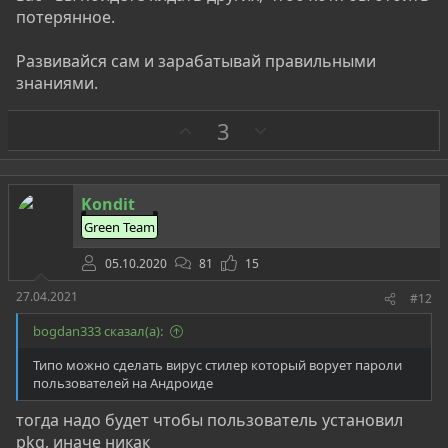
потерянное.
Развивайся сам и зарабатывай правильными
знаниями.
З
П
3
а
р
о
т
Kondit
и
Green Team
в
05.10.2020
81
15
27.04.2021
#12
bogdan333 сказал(а):
Типо можно сделать вирус стилер который ворует пароли
пользователей на Андроиде
тогда надо будет чтобы пользователь установил
pkg, иначе никак