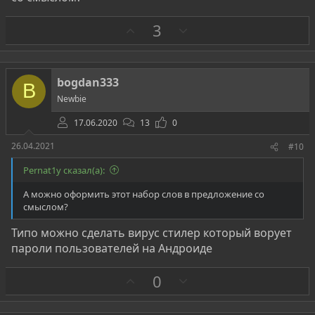
З
П
3
а
р
о
т
bogdan333
B
и
Newbie
в
17.06.2020
13
0
26.04.2021
#10
Pernat1y сказал(а):
А можно оформить этот набор слов в предложение со
смыслом?
Типо можно сделать вирус стилер который ворует
пароли пользователей на Андроиде
З
П
0
а
р
о