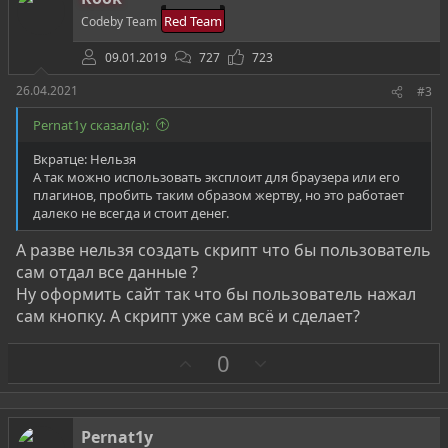
и
Red Team
Codeby Team
в
09.01.2019
727
723
26.04.2021
#3
Pernat1y сказал(а):
Вкратце: Нельзя
А так можно использовать эксплоит для браузера или его
плагинов, пробить таким образом жертву, но это работает
далеко не всегда и стоит денег.
А разве нельзя создать скрипт что бы пользователь
сам отдал все данные ?
Ну оформить сайт так что бы пользователь нажал
сам кнопку. А скрипт уже сам всё и сделает?
З
П
0
а
р
о
т
Pernat1y