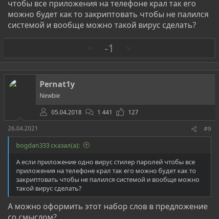
чтобы все приложения на телефоне крал так его
можно будет как то закриптовать чтобы не палился
системой и вообще можно такой вирус сделать?
З
П
-1
а
р
о
т
Pernat1y
и
Newbie
в
05.04.2018
1 441
127
26.04.2021
#9
bogdan333 сказал(а):
А если приложение одно вирус стилер паролей чтобы все
приложения на телефоне крал так его можно будет как то
закриптовать чтобы не палился системой и вообще можно
такой вирус сделать?
А можно оформить этот набор слов в предложение
со смыслом?