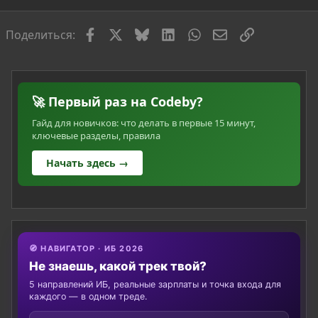
Facebook
X
Bluesky
LinkedIn
WhatsApp
Электронная по
Ссылка
Поделиться:
🚀 Первый раз на Codeby?
Гайд для новичков: что делать в первые 15 минут,
ключевые разделы, правила
Начать здесь →
🧭 НАВИГАТОР · ИБ 2026
Не знаешь, какой трек твой?
5 направлений ИБ, реальные зарплаты и точка входа для
каждого — в одном треде.