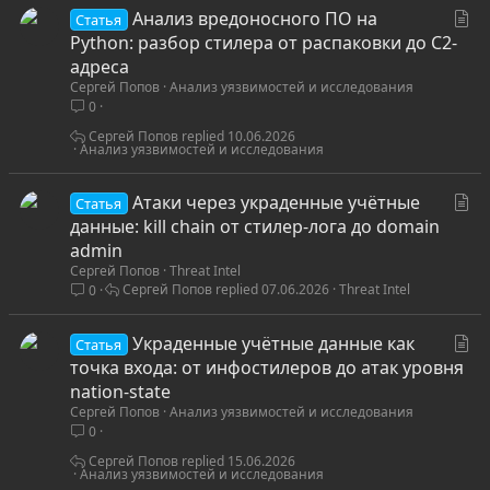
С
Анализ вредоносного ПО на
Статья
т
Python: разбор стилера от распаковки до C2-
а
адреса
Сергей Попов
Анализ уязвимостей и исследования
т
0
ь
я
Сергей Попов
10.06.2026
Анализ уязвимостей и исследования
С
Атаки через украденные учётные
Статья
т
данные: kill chain от стилер-лога до domain
а
admin
Сергей Попов
Threat Intel
т
Сергей Попов
07.06.2026
Threat Intel
0
ь
я
С
Украденные учётные данные как
Статья
т
точка входа: от инфостилеров до атак уровня
а
nation-state
Сергей Попов
Анализ уязвимостей и исследования
т
0
ь
я
Сергей Попов
15.06.2026
Анализ уязвимостей и исследования