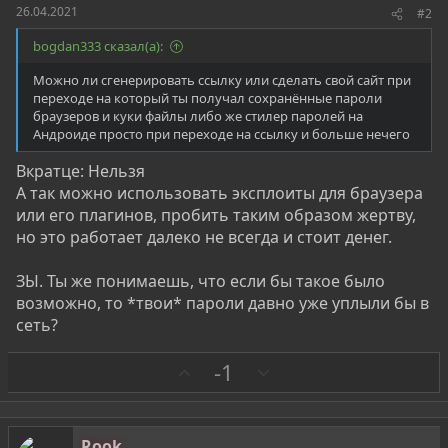
26.04.2021
#2
bogdan333 сказал(а):
Можно ли сгенерировать ссылку или сделать свой сайт при
переходе на который ты получал сохранённые пароли
браузеров и куки файлы либо же стилер паролей на
Андроиде просто при переходе на ссылку и больше нечего
Вкратце: Нельзя
А так можно использовать эксплоиты для браузера
или его плагинов, пробить таким образом жертву,
но это работает далеко не всегда и стоит денег.
ЗЫ. Ты же понимаешь, что если бы такое было
возможно, то *твои* пароли давно уже уплыли бы в
сеть?
З
П
-1
а
р
о
т
Rook