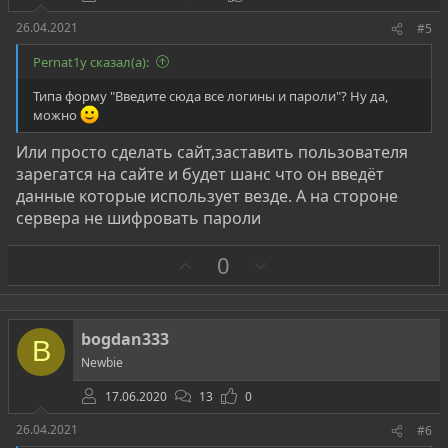
26.04.2021
#5
Pernat1y сказал(а):
Типа форму "Введите сюда все логины и пароли"? Ну да,
можно
Или просто сделать сайт,заставить пользователя
зарегатся на сайте и будет шанс что он введёт
данные которые использует везде. А на стороне
сервера не шифровать пароли
З
П
0
а
р
о
т
bogdan333
B
и
Newbie
в
17.06.2020
13
0
26.04.2021
#6