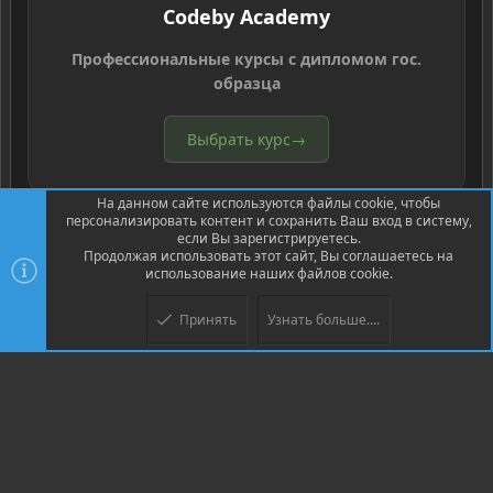
Codeby Academy
Профессиональные курсы с дипломом гос.
образца
Выбрать курс
→
На данном сайте используются файлы cookie, чтобы
персонализировать контент и сохранить Ваш вход в систему,
если Вы зарегистрируетесь.
Продолжая использовать этот сайт, Вы соглашаетесь на
использование наших файлов cookie.
®
Community platform by XenForo
© 2010-2026 XenForo Ltd.
Перевод
®
от Jumuro
Принять
Узнать больше....
XenPorta 2 PRO
© Jason Axelrod of
8WAYRUN