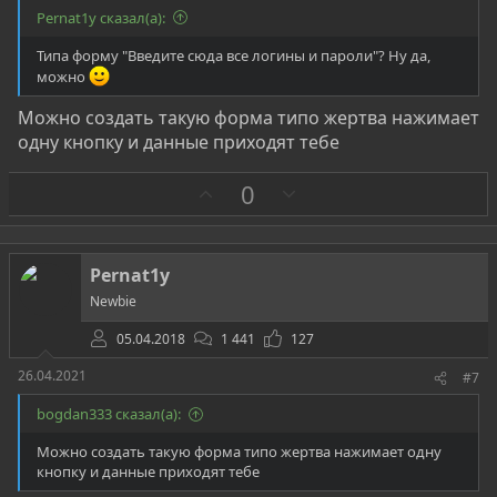
Pernat1y сказал(а):
Типа форму "Введите сюда все логины и пароли"? Ну да,
можно
Можно создать такую форма типо жертва нажимает
одну кнопку и данные приходят тебе
З
П
0
а
р
о
т
Pernat1y
и
Newbie
в
05.04.2018
1 441
127
26.04.2021
#7
bogdan333 сказал(а):
Можно создать такую форма типо жертва нажимает одну
кнопку и данные приходят тебе