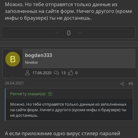
Можно. Но тебе отправятся только данные из
заполненных на сайте форм. Ничего другого (кроме
инфы о браузере) ты не достанешь.
З
П
0
а
р
о
т
bogdan333
B
и
Newbie
в
17.06.2020
13
0
26.04.2021
#8
Pernat1y сказал(а):
Можно. Но тебе отправятся только данные из заполненных
на сайте форм. Ничего другого (кроме инфы о браузере) ты
не достанешь.
А если приложение одно вирус стилер паролей