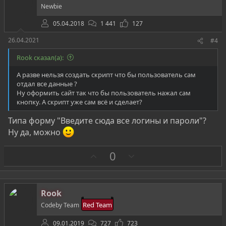
и
Newbie
в
05.04.2018
1 441
127
26.04.2021
#4
Rook сказал(а):
А разве нельзя создать скрипт что бы пользователь сам
отдал все данные ?
Ну оформить сайт так что бы пользователь нажал сам
кнопку. А скрипт уже сам всё и сделает?
Типа форму "Введите сюда все логины и пароли"?
Ну да, можно
З
П
0
а
р
о
т
Rook
и
Red Team
Codeby Team
в
09.01.2019
727
723