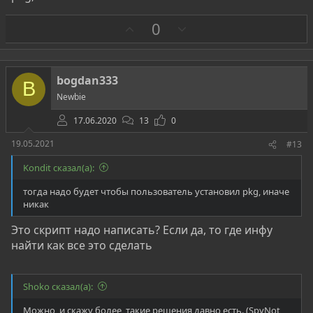
З
П
0
а
р
о
т
bogdan333
B
и
Newbie
в
17.06.2020
13
0
19.05.2021
#13
Kondit сказал(а):
тогда надо будет чтобы пользователь установил pkg, иначе
никак
Это скрипт надо написать? Если да, то где инфу
найти как все это сделать
Shoko сказал(а):
Можно, и скажу более, такие решения давно есть. (SpyNot,