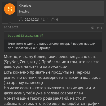
т
Shoko
S
и
Newbie
в
26.04.2021
1
0
26.04.2021
#11
bogdan333 сказал(а):
Типо можно сделать вирус стилер который ворует пароли
пользователей на Андроиде
Можно, и скажу более, такие решения давно есть.
(SpyNot, Zeus, и т.д.) Проблема их в том, что все это
давно уже палится и не актуально.
Есть конечно приватные продукты на черном
рынке, но ценник их измеряется в тысячи долларов
( за аренду на месяц)
Но даже если ты готов выложить такие деньги, и
даже если у тебя уже в голове созрел план
монетизации такого рода занятий, не стоит
забывать о том, что тебе еще понадобится трафик.