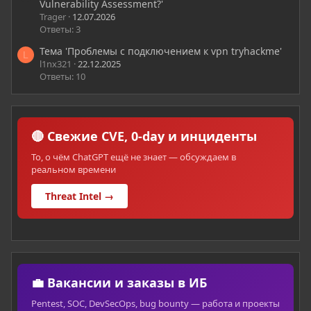
Vulnerability Assessment?'
Trager
12.07.2026
Ответы: 3
Тема 'Проблемы с подключением к vpn tryhackme'
L
l1nx321
22.12.2025
Ответы: 10
🔴 Свежие CVE, 0-day и инциденты
То, о чём ChatGPT ещё не знает — обсуждаем в
реальном времени
Threat Intel →
💼 Вакансии и заказы в ИБ
Pentest, SOC, DevSecOps, bug bounty — работа и проекты