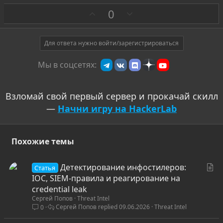
З
П
0
а
р
о
т
Для ответа нужно войти/зарегистрироваться
и
Мы в соцсетях:
в
Взломай свой первый сервер и прокачай скилл
—
Начни игру на HackerLab
Похожие темы
С
Детектирование инфостилеров:
Статья
т
IOC, SIEM-правила и реагирование на
а
credential leak
Сергей Попов
Threat Intel
т
Сергей Попов
09.06.2026
Threat Intel
0
ь
я