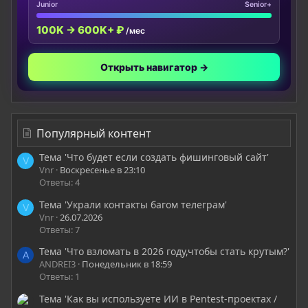
Junior
Senior+
100K → 600K+ ₽
/мес
Открыть навигатор →
Популярный контент
Тема 'Что будет если создать фишинговый сайт'
V
Vnr
Воскресенье в 23:10
Ответы: 4
Тема 'Украли контакты багом телеграм'
V
Vnr
26.07.2026
Ответы: 7
Тема 'Что взломать в 2026 году,чтобы стать крутым?'
A
ANDREI3
Понедельник в 18:59
Ответы: 1
Тема 'Как вы используете ИИ в Pentest-проектах /