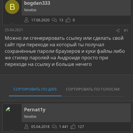
о
а
и
bogdan333
B
р
н
Newbie
т
а
е
ч
17.06.2020
13
0
м
а
ы
л
25.04.2021
#1
а
Можно ли сгенерировать ссылку или сделать свой
сайт при переходе на который ты получал
сохранённые пароли браузеров и куки файлы либо
же стилер паролей на Андроиде просто при
переходе на ссылку и больше нечего
СОРТИРОВАТЬ ПО ДАТЕ
СОРТИРОВАТЬ ПО ГОЛОСАМ
Pernat1y
Newbie
05.04.2018
1 441
127