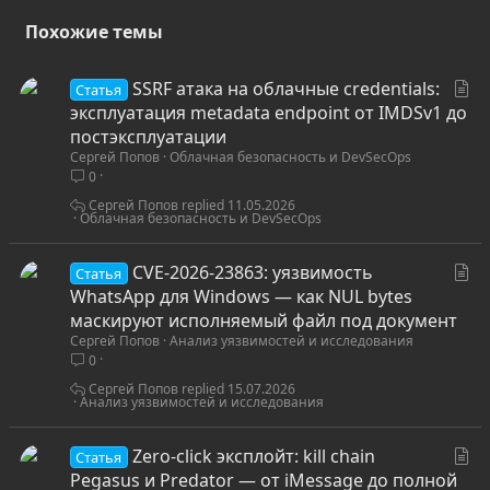
Похожие темы
С
SSRF атака на облачные credentials:
Статья
т
эксплуатация metadata endpoint от IMDSv1 до
а
постэксплуатации
Сергей Попов
Облачная безопасность и DevSecOps
т
0
ь
я
Сергей Попов
11.05.2026
Облачная безопасность и DevSecOps
С
CVE-2026-23863: уязвимость
Статья
т
WhatsApp для Windows — как NUL bytes
а
маскируют исполняемый файл под документ
Сергей Попов
Анализ уязвимостей и исследования
т
0
ь
я
Сергей Попов
15.07.2026
Анализ уязвимостей и исследования
С
Zero-click эксплойт: kill chain
Статья
т
Pegasus и Predator — от iMessage до полной