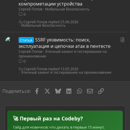
а
компрометации устройства
Сергей Попов
Мобильная безопасность
т
0
ь
я
Сергей Попов
25.06.2026
Мобильная безопасность
С
SSRF уязвимость: поиск,
Статья
т
эксплуатация и цепочки атак в пентесте
Сергей Попов
Этичный хакинг и тестирование на
а
проникновение
т
0
ь
Сергей Попов
13.05.2026
я
Этичный хакинг и тестирование на проникновение
Facebook
X
Bluesky
LinkedIn
WhatsApp
Электронная по
Ссылка
Поделиться:
🚀 Первый раз на Codeby?
Гайд для новичков: что делать в первые 15 минут,