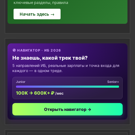
ключевые разделы, правила
Начать здесь →
🧭 НАВИГАТОР · ИБ 2026
Не знаешь, какой трек твой?
5 направлений ИБ, реальные зарплаты и точка входа для
каждого — в одном треде.
Junior
Senior+
100K → 600K+ ₽
/мес
Открыть навигатор →