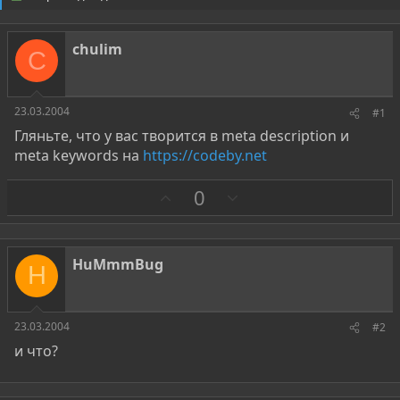
о
а
р
н
т
а
chulim
е
ч
C
м
а
ы
л
а
23.03.2004
#1
Гляньте, что у вас творится в meta description и
meta keywords на
https://codeby.net
З
П
0
а
р
о
т
HuMmmBug
H
и
в
23.03.2004
#2
и что?