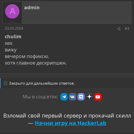
admin
A
23.03.2004
#3
chulim
хех
вижу
вечером пофиксю.
хотя главное дескрипшен.
Закрыто для дальнейших ответов.
Мы в соцсетях:
Взломай свой первый сервер и прокачай скилл
—
Начни игру на HackerLab