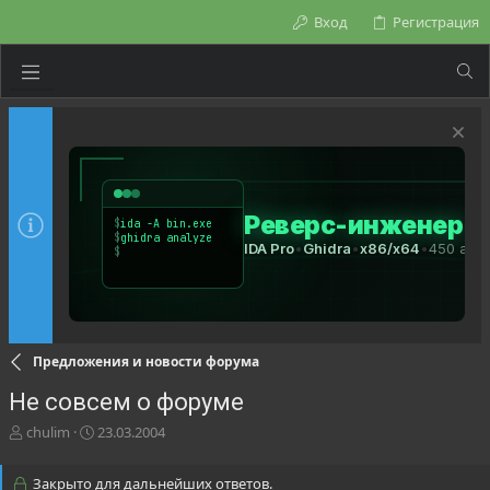
Вход
Регистрация
Предложения и новости форума
Не совсем о форуме
А
Д
chulim
23.03.2004
в
а
т
т
Закрыто для дальнейших ответов.