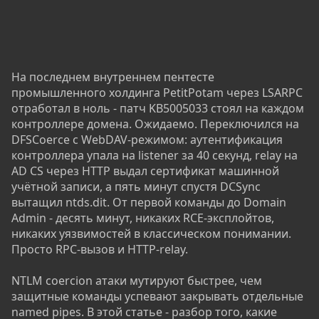
На последнем внутреннем пентесте
промышленного холдинга PetitPotam через LSARPC
отработал в ноль - патч KB5005033 стоял на каждом
контроллере домена. Ожидаемо. Переключился на
DFSCoerce с WebDAV-режимом: аутентификация
контроллера упала на listener за 40 секунд, relay на
AD CS через HTTP выдал сертификат машинной
учётной записи, а пять минут спустя DCSync
вытащил ntds.dit. От первой команды до Domain
Admin - десять минут, никаких RCE-эксплойтов,
никаких уязвимостей в классическом понимании.
Просто RPC-вызов и HTTP-relay.
NTLM coercion атаки мутируют быстрее, чем
защитные команды успевают закрывать отдельные
named pipes. В этой статье - разбор того, какие