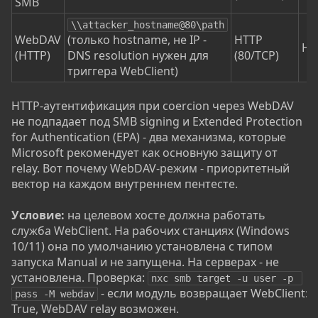
SMB
\\attacker_hostname@80\path
WebDAV
(только hostname, не IP -
HTTP
Не
(HTTP)
DNS resolution нужен для
(80/TCP)
триггера WebClient)
HTTP-аутентификация при coercion через WebDAV
не подпадает под SMB signing и Extended Protection
for Authentication (EPA) - два механизма, которые
Microsoft рекомендует как основную защиту от
relay. Вот почему WebDAV-режим - приоритетный
вектор на каждом внутреннем пентесте.
Условие:
на целевом хосте должна работать
служба WebClient. На рабочих станциях (Windows
10/11) она по умолчанию установлена с типом
запуска Manual и не запущена. На серверах - не
установлена. Проверка:
nxc smb target -u user -p 
- если модуль возвращает WebClient:
pass -M webdav
True, WebDAV relay возможен.