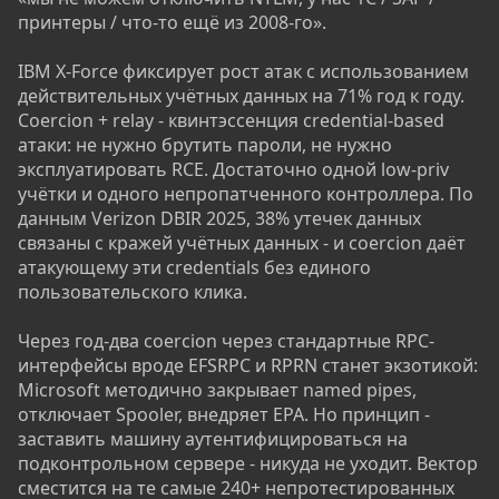
принтеры / что-то ещё из 2008-го».
IBM X-Force фиксирует рост атак с использованием
действительных учётных данных на 71% год к году.
Coercion + relay - квинтэссенция credential-based
атаки: не нужно брутить пароли, не нужно
эксплуатировать RCE. Достаточно одной low-priv
учётки и одного непропатченного контроллера. По
данным Verizon DBIR 2025, 38% утечек данных
связаны с кражей учётных данных - и coercion даёт
атакующему эти credentials без единого
пользовательского клика.
Через год-два coercion через стандартные RPC-
интерфейсы вроде EFSRPC и RPRN станет экзотикой:
Microsoft методично закрывает named pipes,
отключает Spooler, внедряет EPA. Но принцип -
заставить машину аутентифицироваться на
подконтрольном сервере - никуда не уходит. Вектор
сместится на те самые 240+ непротестированных