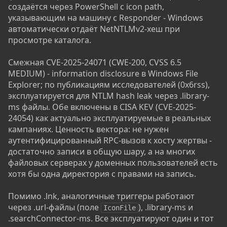
создаётся через PowerShell с icon path,
указывающим на машину с Responder - Windows
автоматически отдаёт NetNTLMv2-хеш при
просмотре каталога.
Смежная CVE-2025-24071 (CWE-200, CVSS 6.5
MEDIUM) - information disclosure в Windows File
Explorer; по публикациям исследователей (0x6rss),
эксплуатируется для NTLM hash leak через .library-
ms файлы. Обе включены в CISA KEV (CVE-2025-
24054) как актуально эксплуатируемые в реальных
кампаниях. Ценность вектора: не нужен
аутентифицированный RPC-вызов к хосту жертвы -
достаточно записи в общую шару, а на многих
файловых серверах у доменных пользователей есть
хотя бы одна директория с правами на запись.
Помимо .lnk, аналогичные триггеры работают
через .url-файлы (поле
), .library-ms и
IconFile
.searchConnector-ms. Все эксплуатируют один и тот