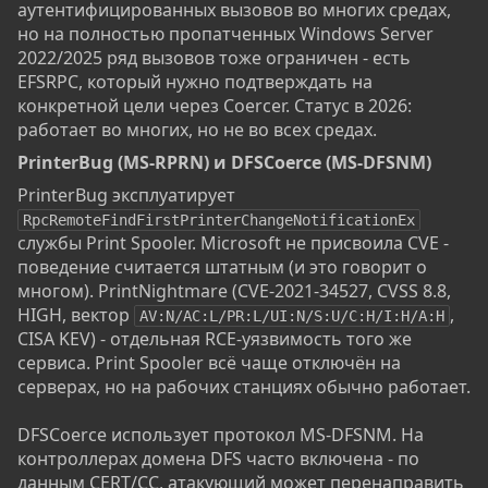
аутентифицированных вызовов во многих средах,
но на полностью пропатченных Windows Server
2022/2025 ряд вызовов тоже ограничен - есть
EFSRPC, который нужно подтверждать на
конкретной цели через Coercer. Статус в 2026:
работает во многих, но не во всех средах.
PrinterBug (MS-RPRN) и DFSCoerce (MS-DFSNM)​
PrinterBug эксплуатирует
RpcRemoteFindFirstPrinterChangeNotificationEx
службы Print Spooler. Microsoft не присвоила CVE -
поведение считается штатным (и это говорит о
многом). PrintNightmare (CVE-2021-34527, CVSS 8.8,
HIGH, вектор
,
AV:N/AC:L/PR:L/UI:N/S:U/C:H/I:H/A:H
CISA KEV) - отдельная RCE-уязвимость того же
сервиса. Print Spooler всё чаще отключён на
серверах, но на рабочих станциях обычно работает.
DFSCoerce использует протокол MS-DFSNM. На
контроллерах домена DFS часто включена - по
данным CERT/CC, атакующий может перенаправить