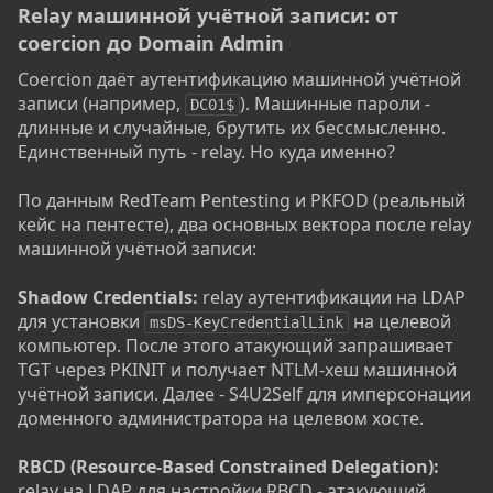
Relay машинной учётной записи: от
coercion до Domain Admin​
Coercion даёт аутентификацию машинной учётной
записи (например,
). Машинные пароли -
DC01$
длинные и случайные, брутить их бессмысленно.
Единственный путь - relay. Но куда именно?
По данным RedTeam Pentesting и PKFOD (реальный
кейс на пентесте), два основных вектора после relay
машинной учётной записи:
Shadow Credentials:
relay аутентификации на LDAP
для установки
на целевой
msDS-KeyCredentialLink
компьютер. После этого атакующий запрашивает
TGT через PKINIT и получает NTLM-хеш машинной
учётной записи. Далее - S4U2Self для имперсонации
доменного администратора на целевом хосте.
RBCD (Resource-Based Constrained Delegation):
relay на LDAP для настройки RBCD - атакующий