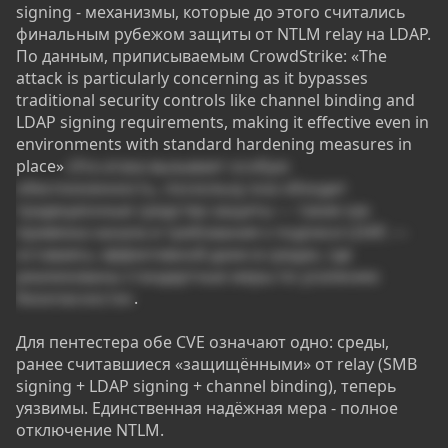
signing - механизмы, которые до этого считались
финальным рубежом защиты от NTLM relay на LDAP.
По данным, приписываемым CrowdStrike: «The
attack is particularly concerning as it bypasses
traditional security controls like channel binding and
LDAP signing requirements, making it effective even in
environments with standard hardening measures in
place»
«Эта атака вызывает особую
обеспокоенность, поскольку она обходит
традиционные средства защиты — такие как
привязка канала и требования к подписи LDAP, —
оставаясь эффективной даже в средах, где
реализованы стандартные меры по усилению
безопасности»
.
Для пентестера обе CVE означают одно: среды,
ранее считавшиеся «защищёнными» от relay (SMB
signing + LDAP signing + channel binding), теперь
уязвимы. Единственная надёжная мера - полное
отключение NTLM.