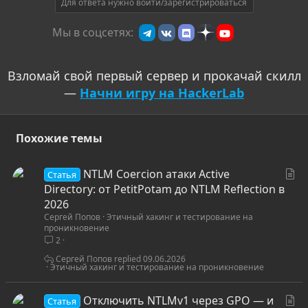
и
Для ответа нужно войти/зарегистрироваться
и
:
Мы в соцсетях:
Взломай свой первый сервер и прокачай скилл
—
Начни игру на HackerLab
Похожие темы
С
NTLM Coercion атаки Active
Статья
т
Directory: от PetitPotam до NTLM Reflection в
а
2026
Сергей Попов
Этичный хакинг и тестирование на
т
проникновение
ь
2
я
Сергей Попов
09.06.2026
Этичный хакинг и тестирование на проникновение
С
Отключить NTLMv1 через GPO — и
Статья