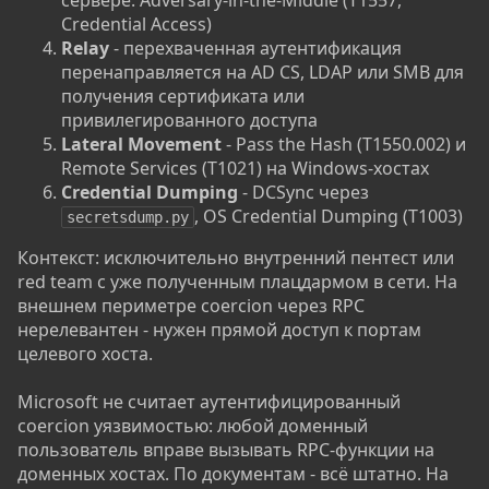
сервере. Adversary-in-the-Middle (T1557,
Credential Access)
Relay
- перехваченная аутентификация
перенаправляется на AD CS, LDAP или SMB для
получения сертификата или
привилегированного доступа
Lateral Movement
- Pass the Hash (T1550.002) и
Remote Services (T1021) на Windows-хостах
Credential Dumping
- DCSync через
, OS Credential Dumping (T1003)
secretsdump.py
Контекст: исключительно внутренний пентест или
red team с уже полученным плацдармом в сети. На
внешнем периметре coercion через RPC
нерелевантен - нужен прямой доступ к портам
целевого хоста.
Microsoft не считает аутентифицированный
coercion уязвимостью: любой доменный
пользователь вправе вызывать RPC-функции на
доменных хостах. По документам - всё штатно. На