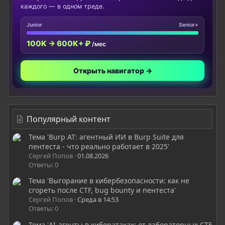
каждого — в одном треде.
Junior
Senior+
100K → 600K+ ₽
/мес
Открыть навигатор →
Популярный контент
Тема 'Burp AT: агентный ИИ в Burp Suite для
пентеста - что реально работает в 2025'
Сергей Попов
01.08.2026
Ответы: 0
Тема 'Выгорание в кибербезопасности: как не
сгореть после CTF, bug bounty и пентеста'
Сергей Попов
Среда в 14:53
Ответы: 0
Тема 'AI-агенты в кибератаках: от лабораторных CTF