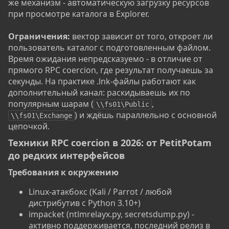
же механизм - автоматическую загрузку ресурсов
при просмотре каталога в Explorer.
Ограничения:
вектор зависит от того, откроет ли
пользователь каталог с подготовленным файлом.
Время ожидания непредсказуемо - в отличие от
прямого RPC coercion, где результат получаешь за
секунды. На практике .lnk-файлы работают как
дополнительный канал: раскидываешь их по
популярным шарам (
,
\\fs01\Public
) и ждёшь параллельно с основной
\\fs01\Exchange
цепочкой.
Техники RPC coercion в 2026: от PetitPotam
до редких интерфейсов​
Требования к окружению​
Linux-атакбокс (Kali / Parrot / любой
дистрибутив с Python 3.10+)
impacket (ntlmrelayx.py, secretsdump.py) -
активно поддерживается, последний релиз в