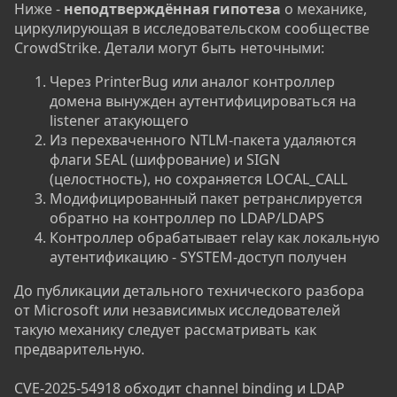
Ниже -
неподтверждённая гипотеза
о механике,
циркулирующая в исследовательском сообществе
CrowdStrike. Детали могут быть неточными:
Через PrinterBug или аналог контроллер
домена вынужден аутентифицироваться на
listener атакующего
Из перехваченного NTLM-пакета удаляются
флаги SEAL (шифрование) и SIGN
(целостность), но сохраняется LOCAL_CALL
Модифицированный пакет ретранслируется
обратно на контроллер по LDAP/LDAPS
Контроллер обрабатывает relay как локальную
аутентификацию - SYSTEM-доступ получен
До публикации детального технического разбора
от Microsoft или независимых исследователей
такую механику следует рассматривать как
предварительную.
CVE-2025-54918 обходит channel binding и LDAP