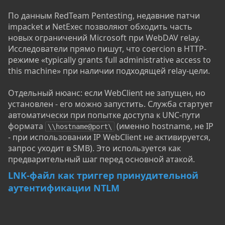
По данным RedTeam Pentesting, недавние патчи
impacket и NetExec позволяют обходить часть
новых ограничений Microsoft при WebDAV relay.
Исследователи прямо пишут, что coercion в HTTP-
режиме «typically grants full administrative access to
this machine» при наличии подходящей relay-цели.
Отдельный нюанс: если WebClient не запущен, но
установлен - его можно запустить. Служба стартует
автоматически при попытке доступа к UNC-пути
формата
(именно hostname, не IP
\\hostname@port\
- при использовании IP WebClient не активируется,
запрос уходит в SMB). Это используется как
предварительный шаг перед основной атакой.
LNK-файл как триггер принудительной
аутентификации NTLM