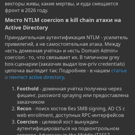
векторы живы, какие мертвы, и куда смещается
фронт в 2026 году.
Место NTLM coercion в kill chain атаки на
Active Directory​
Принудительная аутентификация NTLM - усилитель
привилегий, а не самостоятельная атака. Между
«есть доменная учётка» и «есть Domain Admin»
coercion - то, что связывает их. В типичном grey
box-сценарии (заказчик выдал low-priv credentials)
цепочка выглядит так: Подробнее - в нашем
статье
о пентест active directory
.
Foothold
- доменная учётка получена через
фишинг, password spraying или предоставлена
заказчиком
Recon
- поиск хостов без SMB signing, AD CS с
web enrollment, доступных RPC-интерфейсов
Coercion
- целевой хост вынужден
аутентифицироваться на подконтрольном