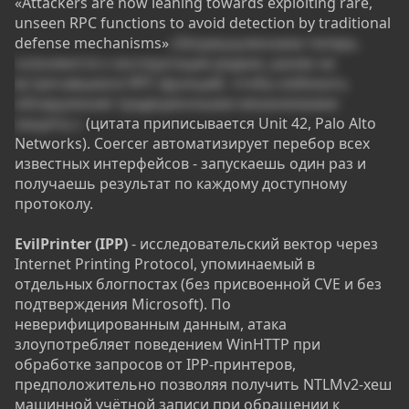
«Attackers are now leaning towards exploiting rare,
unseen RPC functions to avoid detection by traditional
defense mechanisms»
«Злоумышленники теперь
склоняются к эксплуатации редких, ранее не
встречавшихся RPC-функций, чтобы избежать
обнаружения традиционными механизмами
защиты.»
(цитата приписывается Unit 42, Palo Alto
Networks). Coercer автоматизирует перебор всех
известных интерфейсов - запускаешь один раз и
получаешь результат по каждому доступному
протоколу.
EvilPrinter (IPP)
- исследовательский вектор через
Internet Printing Protocol, упоминаемый в
отдельных блогпостах (без присвоенной CVE и без
подтверждения Microsoft). По
неверифицированным данным, атака
злоупотребляет поведением WinHTTP при
обработке запросов от IPP-принтеров,
предположительно позволяя получить NTLMv2-хеш
машинной учётной записи при обращении к