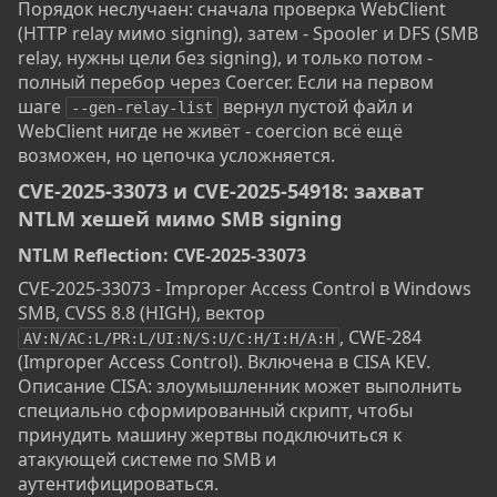
Порядок неслучаен: сначала проверка WebClient
(HTTP relay мимо signing), затем - Spooler и DFS (SMB
relay, нужны цели без signing), и только потом -
полный перебор через Coercer. Если на первом
шаге
вернул пустой файл и
--gen-relay-list
WebClient нигде не живёт - coercion всё ещё
возможен, но цепочка усложняется.
CVE-2025-33073 и CVE-2025-54918: захват
NTLM хешей мимо SMB signing​
NTLM Reflection: CVE-2025-33073​
CVE-2025-33073 - Improper Access Control в Windows
SMB, CVSS 8.8 (HIGH), вектор
, CWE-284
AV:N/AC:L/PR:L/UI:N/S:U/C:H/I:H/A:H
(Improper Access Control). Включена в CISA KEV.
Описание CISA: злоумышленник может выполнить
специально сформированный скрипт, чтобы
принудить машину жертвы подключиться к
атакующей системе по SMB и
аутентифицироваться.