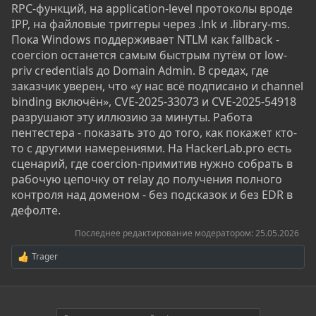
RPC-функций, на application-level протоколы вроде
IPP, на файловые триггеры через .lnk и .library-ms.
Пока Windows поддерживает NTLM как fallback -
coercion останется самым быстрым путём от low-
priv credentials до Domain Admin. В средах, где
заказчик уверен, что «у нас всё подписано и channel
binding включён», CVE-2025-33073 и CVE-2025-54918
разрушают эту иллюзию за минуты. Работа
пентестера - показать это до того, как покажет кто-
то с другими намерениями. На HackerLab.pro есть
сценарий, где coercion-примитив нужно собрать в
рабочую цепочку от relay до получения полного
контроля над доменом - без подсказок и без EDR в
дефолте.
Последнее редактирование модератором:
25.05.2026
Trager
Р
е
а
к
ц