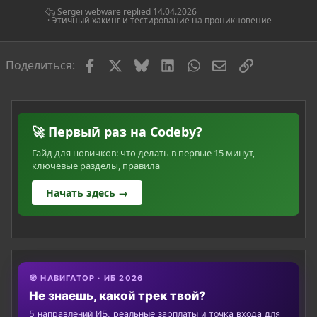
я
Sergei webware
14.04.2026
Этичный хакинг и тестирование на проникновение
Facebook
X
Bluesky
LinkedIn
WhatsApp
Электронная по
Ссылка
Поделиться:
🚀 Первый раз на Codeby?
Гайд для новичков: что делать в первые 15 минут,
ключевые разделы, правила
Начать здесь →
🧭 НАВИГАТОР · ИБ 2026
Не знаешь, какой трек твой?
5 направлений ИБ, реальные зарплаты и точка входа для