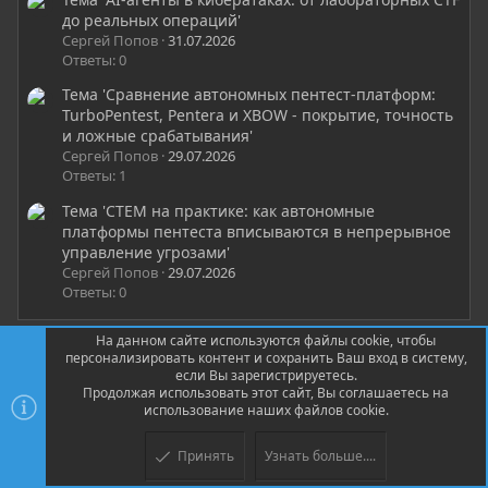
до реальных операций'
Сергей Попов
31.07.2026
Ответы: 0
Тема 'Сравнение автономных пентест-платформ:
TurboPentest, Pentera и XBOW - покрытие, точность
и ложные срабатывания'
Сергей Попов
29.07.2026
Ответы: 1
Тема 'CTEM на практике: как автономные
платформы пентеста вписываются в непрерывное
управление угрозами'
Сергей Попов
29.07.2026
Ответы: 0
На данном сайте используются файлы cookie, чтобы
персонализировать контент и сохранить Ваш вход в систему,
если Вы зарегистрируетесь.
🔴 Свежие CVE, 0-day и инциденты
Продолжая использовать этот сайт, Вы соглашаетесь на
использование наших файлов cookie.
То, о чём ChatGPT ещё не знает — обсуждаем в
реальном времени
Принять
Узнать больше....
Threat Intel →