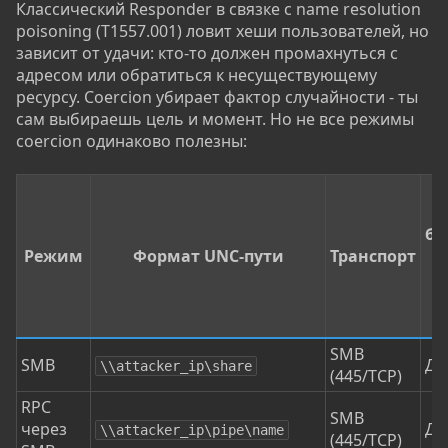
Классический Responder в связке с name resolution
poisoning (T1557.001) ловит хеши пользователей, но
зависит от удачи: кто-то должен промахнуться с
адресом или обратиться к несуществующему
ресурсу. Coercion убирает фактор случайности - ты
сам выбираешь цель и момент. Но не все режимы
coercion одинаково полезны:
бл
Режим
Формат UNC-пути
Транспорт
C
SMB
SMB
Да
\\attacker_ip\share
(445/TCP)
RPC
SMB
через
Да
\\attacker_ip\pipe\name
(445/TCP)