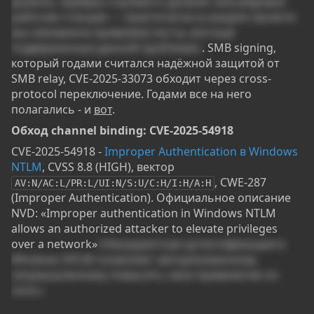
домена, серверы «нулевого уровня» или рядовые
рабочие станции — практически в каждом проекте
мы неизменно выявляем хосты, всё ещё
подверженные данной проблеме»
. SMB signing,
который годами считался надёжной защитой от
SMB relay, CVE-2025-33073 обходит через cross-
protocol переключение. Годами все на него
полагались - и
вот
.
Обход channel binding: CVE-2025-54918​
CVE-2025-54918 -
Improper Authentication в Windows
NTLM
, CVSS 8.8 (HIGH), вектор
, CWE-287
AV:N/AC:L/PR:L/UI:N/S:U/C:H/I:H/A:H
(Improper Authentication). Официальное описание
NVD: «Improper authentication in Windows NTLM
allows an authorized attacker to elevate privileges
over a network»
«Некорректная аутентификация в
Windows NTLM позволяет авторизованному
злоумышленнику повысить свои привилегии по
сети.»