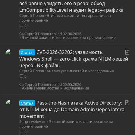
т
всё равно увидеть его в pcap: обход
а
LmCompatibilityLevel и аудит legacy-трафика
Сергей Попов
Этичный хакинг и тестирование на
т
проникновение
ь
0
я
Сергей Попов
02.06.2026
Этичный хакинг и тестирование на проникновение
С
CVE-2026-32202: уязвимость
Статья
т
Windows Shell — zero-click кража NTLM-хешей
а
через LNK-файлы
Сергей Попов
Анализ уязвимостей и исследования
т
0
ь
я
Сергей Попов
05.05.2026
Анализ уязвимостей и исследования
С
Pass-the-Hash атака Active Directory:
Статья
т
от NTLM-хеша до Domain Admin через lateral
а
movement
Sergei webware
Этичный хакинг и тестирование на
т
проникновение
ь
0