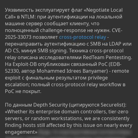
Уязвимость эксплуатирует флаг «Negotiate Local
Call» в NTLM: при аутентификации на локальной
машине сервер сообщает клиенту, что
полноценный challenge-response не нужен. CVE-
2025-33073 позволяет
cross-protocol relay
-
перенаправить аутентификацию с SMB на LDAP или
AD CS, минуя SMB signing. Техника cross-protocol
relay описана исследователями RedTeam Pentesting.
На Exploit-DB опубликован связанный PoC (EDB-
52330, автор Mohammed Idrees Banyamer) - remote
exploit с финальным результатом privilege
escalation; полный cross-protocol relay workflow в
PoC не покрыт.
По данным Depth Security (цитируются Securelist):
«Whether its enterprise domain controllers, tier-zero
servers, or random workstations, we are consistently
finding hosts still affected by this issue on nearly every
engagement»
«Будь то корпоративные контроллеры