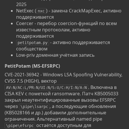
2025
NetExec (
) - замена CrackMapExec, активно
nxc
поддерживается
Coercer - перебор coercion-функций по всем
известным протоколам, активно
поддерживается
- активно поддерживается
petitpotam.py
сообществом
Low-priv доменная учётная запись
PetitPotam (MS-EFSRPC)​
CVE-2021-36942 - Windows LSA Spoofing Vulnerability,
CVSS 7.5 (HIGH), вектор
. Включена в
AV:N/AC:L/PR:N/UI:N/S:U/C:H/I:N/A:N
CISA KEV с пометкой ransomware. Патч KB5005033
закрыл неаутентифицированные вызовы EFSRPC
через
, а последующие обновления
\pipe\lsarpc
(KB5028166 и др.) добавили дополнительные
ограничения. Альтернативный named pipe
остаётся доступным для
\pipe\efsrpc