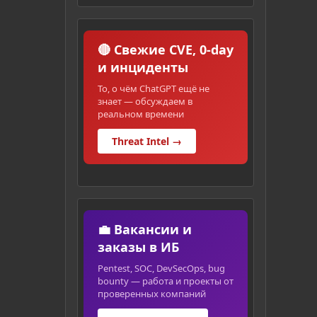
🔴 Свежие CVE, 0-day
и инциденты
То, о чём ChatGPT ещё не
знает — обсуждаем в
реальном времени
Threat Intel →
💼 Вакансии и
заказы в ИБ
Pentest, SOC, DevSecOps, bug
bounty — работа и проекты от
проверенных компаний