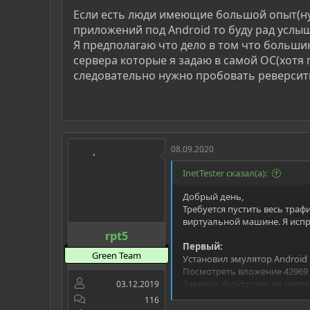
Если есть люди имеющие большой опыт(ну
приложений под Android то буду рад услыш
Я предполагаю что дело в том что больши
сервера которые я задаю в самой ОС(хотя 
следовательно нужно пробовать реверсить 
08.09.2020
InetTester сказал(а):
Добрый день,
Требуется пустить весь трафи
виртуальной машине. Я испро
rpt5
Первый:
Green Team
Установил эмулятор Android 
Посмотреть вложение 42969
Закинул droidproxy, но чере
03.12.2019
Посмотреть вложение 42970
116