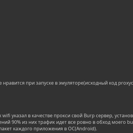
е нравится при запуске в эмуляторе(исходный код proxyd
ifi указал в качестве прокси свой Burp сервер, устано
ний 90% из них трафик идет все ровно в обход моего bur
пакет каждого приложения в ОС(Android).