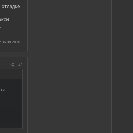
и отладке
окси
,
:
06.08.2020
#2
 на