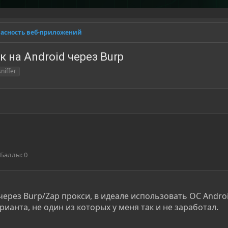
пасность веб-приложений
к на Android через Burp
sniffer
Баллы
0
через Burp/Zap прокси, в идеале использовать ОС Andro
ианта, не один из которых у меня так и не заработал.