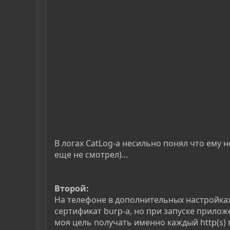
В логах CatLog-а несильно понял что ему н
еще не смотрел)...
Второй:
На телефоне в дополнительных настройках w
сертификат burp-а, но при запуске приложе
моя цель получать именно каждый http(s) 