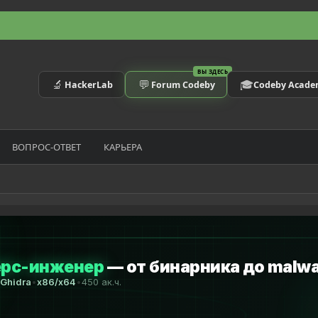
ВЫ ЗДЕСЬ
🔬
💬
🎓
HackerLab
Forum Codeby
Codeby Acad
ВОПРОС-ОТВЕТ
КАРЬЕРА