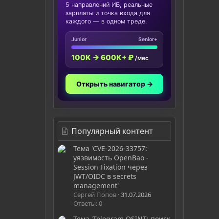
5 направлений ИБ, реальные
зарплаты и точка входа для
каждого — в одном треде.
Junior
Senior+
100K → 600K+ ₽
/мес
Открыть навигатор →
Популярный контент
Тема 'CVE-2026-33757:
уязвимость OpenBao -
Session Fixation через
JWT/OIDC в secrets
management'
Сергей Попов
31.07.2026
Ответы: 0
Тема 'Telegram OSINT: поиск