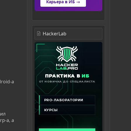
Карьера в ИБ →
HackerLab
roid-a
вил
p-a, а