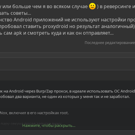
 или больше чем я во всяком случае
) в реверсинге 
ать советы...
нство Android приложений не используют настройки пр
пробовал ставить proxydroid но результат аналогичный)
сам apk и смотреть куда и как он отправляет...
Последнее редактирование
к на Android через Burp/Zap прокси, в идеале использовать ОС Android
бовал два варианта, не один из которых у меня так и не заработал.
Nox, включил в его настройках root.
з пару секунд после запуска вижу
Нажмите, чтобы раскрыть...