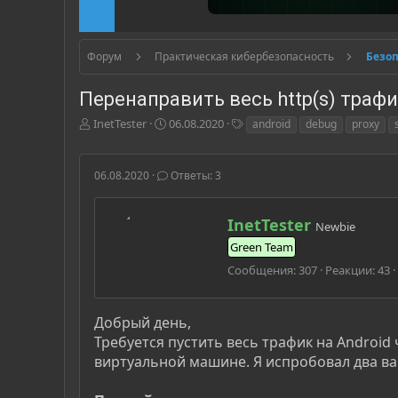
Форум
Практическая кибербезопасность
Безо
Перенаправить весь http(s) трафи
А
Д
Т
InetTester
06.08.2020
android
debug
proxy
в
а
е
т
т
г
о
а
и
06.08.2020
Ответы: 3
р
н
т
а
е
ч
А
InetTester
Newbie
м
а
в
Green Team
ы
л
т
а
о
Сообщения
307
Реакции
43
р
Добрый день,
Требуется пустить весь трафик на Android 
виртуальной машине. Я испробовал два вар