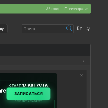
Вход
Регистрация
En
emy