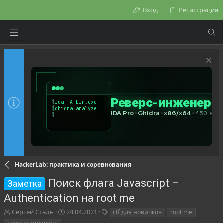
Вход
Регистрация
HackerLab: практика и соревнования
Поиск флага Javascript –
Заметка
Authentication на root me
А
Д
Т
Сергей Сталь
24.04.2021
ctf для новичков
root me
в
а
е
сережа молодец!