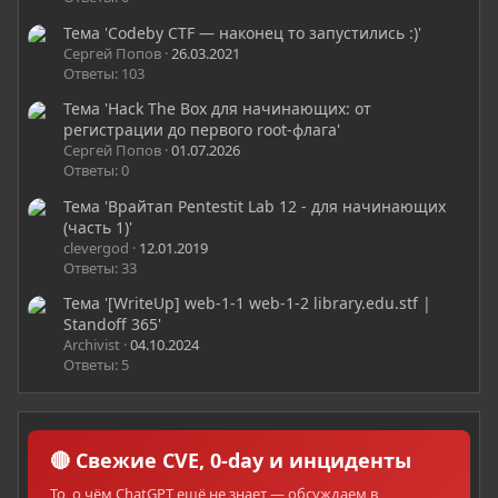
Тема 'Codeby CTF — наконец то запустились :)'
Сергей Попов
26.03.2021
Ответы: 103
Тема 'Hack The Box для начинающих: от
регистрации до первого root-флага'
Сергей Попов
01.07.2026
Ответы: 0
Тема 'Врайтап Pentestit Lab 12 - для начинающих
(часть 1)'
clevergod
12.01.2019
Ответы: 33
Тема '[WriteUp] web-1-1 web-1-2 library.edu.stf |
Standoff 365'
Archivist
04.10.2024
Ответы: 5
🔴 Свежие CVE, 0-day и инциденты
То, о чём ChatGPT ещё не знает — обсуждаем в