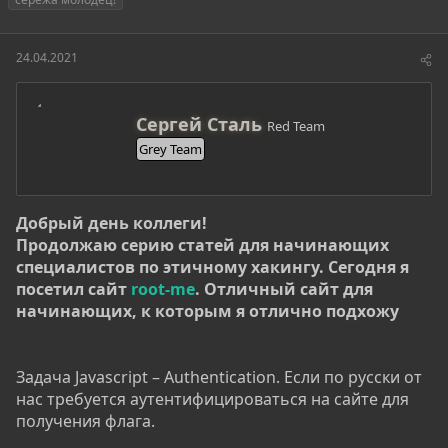
т
т
г
о
а
и
р
н
24.04.2021
т
а
е
ч
м
а
А
ы
л
Сергей Сталь
Red Team
в
а
Grey Team
т
о
р
Добрый день коллеги!
Продолжаю серию статей для начинающих
специалистов по этичному хакингу. Сегодня я
посетил сайт
root-me
. Отличный сайт для
начинающих, к которым я отлично подхожу
Задача Javascript – Authentication. Если по русски от
нас требуется аутентифицироваться на сайте для
получения флага.