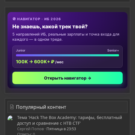
🧭 НАВИГАТОР · ИБ 2026
Не знаешь, какой трек твой?
5 направлений ИБ, реальные зарплаты и точка входа для
каждого — в одном треде.
Junior
Senior+
100K → 600K+ ₽
/мес
Открыть навигатор →
Популярный контент
Тема 'Hack The Box Academy: тарифы, бесплатный
доступ и сравнение с HTB CTF'
Сергей Попов
Пятница в 23:53
Ответы: 0