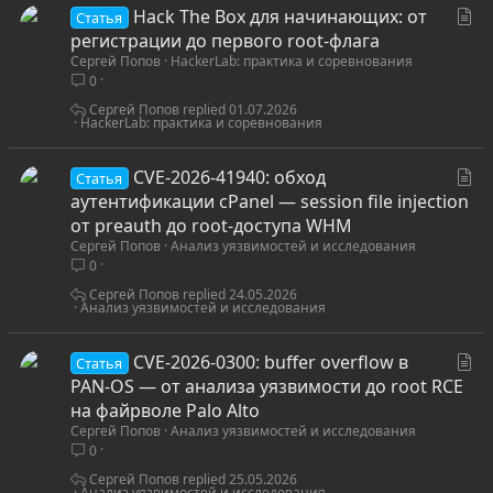
С
Hack The Box для начинающих: от
Статья
т
регистрации до первого root-флага
Сергей Попов
HackerLab: практика и соревнования
а
0
т
ь
Сергей Попов
01.07.2026
HackerLab: практика и соревнования
я
С
CVE-2026-41940: обход
Статья
т
аутентификации cPanel — session file injection
а
от preauth до root-доступа WHM
Сергей Попов
Анализ уязвимостей и исследования
т
0
ь
я
Сергей Попов
24.05.2026
Анализ уязвимостей и исследования
С
CVE-2026-0300: buffer overflow в
Статья
т
PAN-OS — от анализа уязвимости до root RCE
а
на файрволе Palo Alto
Сергей Попов
Анализ уязвимостей и исследования
т
0
ь
я
Сергей Попов
25.05.2026
Анализ уязвимостей и исследования