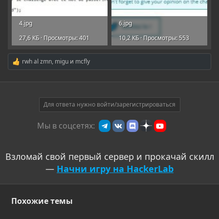
4.jpg
6.jpg
27,6 КБ · Просмотры: 401
10,2 КБ · Просмотры: 553
rwh al zmn
,
migu
и
mcfly
Р
е
а
к
ц
и
Для ответа нужно войти/зарегистрироваться
и
:
Мы в соцсетях:
Взломай свой первый сервер и прокачай скилл
—
Начни игру на HackerLab
Похожие темы