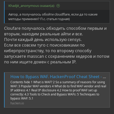
Khadjit_anonymous сказал(а):
Автор, а получалось обойти cloudflare, если да то какие
методы применял? П.с. статья годная)
Cloufare получалось обходить способом первым и
вторым, находим реальные айпи и все.
Почти каждый день использую censys.
Если все совсем туго с поисковиками по
киберпространству, то по второму способу
запускаете masscan с сохранением хедеров и потом
по ним ищите домен с реальным IP.
How to Bypass WAF. HackenProof Cheat Sheet - Hacken
Contents hide 1 What is WAF? 2 So a summary of reasons for using
WAF: 3 Popular WAF vendors 4 What do to find WAF vendor and real
IP address 4.1 Real IP disclosure 4.2 How to proof WAF set up
correctly: 4.3 Tools to Check and Bypass WAFs: 5 Techniques to
bypass WAF: 5.1
hacken.io