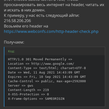
просканировать весь интернет на header, читать их
и искать в них домен.
К примеру, у нас есть следующий айпи:
216.58.206.206
Возьмём его header на
https://www.webconfs.com/http-header-check.php
Получаем:
Код:
HTTP/1.0 301 Moved Permanently =>

Location => http://www.google.com/

Content-Type => text/html; charset=UTF-8

Date => Wed, 11 Aug 2021 14:43:09 GMT

Expires => Fri, 10 Sep 2021 14:43:09 GMT

Cache-Control => public, max-age=2592000

Server => gws

Content-Length => 219

X-XSS-Protection => 0

X-Frame-Options => SAMEORIGIN