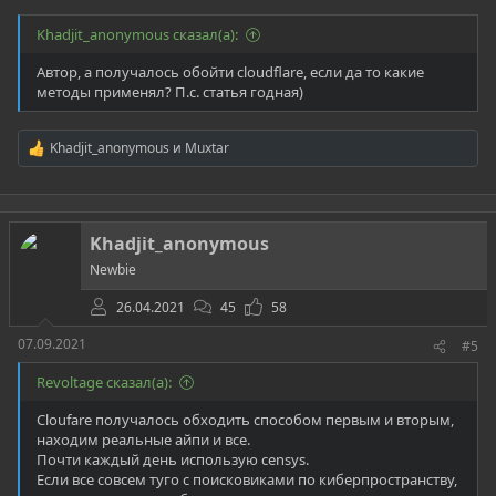
Khadjit_anonymous сказал(а):
Автор, а получалось обойти cloudflare, если да то какие
методы применял? П.с. статья годная)
Khadjit_anonymous
и
Muxtar
Р
е
а
к
ц
Khadjit_anonymous
и
и
Newbie
:
26.04.2021
45
58
07.09.2021
#5
Revoltage сказал(а):
Cloufare получалось обходить способом первым и вторым,
находим реальные айпи и все.
Почти каждый день использую censys.
Если все совсем туго с поисковиками по киберпространству,