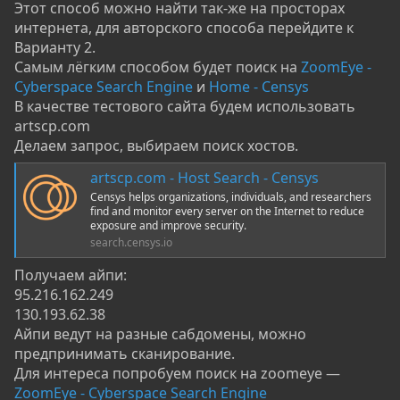
Этот способ можно найти так-же на просторах
интернета, для авторского способа перейдите к
Варианту 2.
Самым лёгким способом будет поиск на
ZoomEye -
Cyberspace Search Engine
и
Home - Censys
В качестве тестового сайта будем использовать
artscp.com
Делаем запрос, выбираем поиск хостов.
artscp.com - Host Search - Censys
Censys helps organizations, individuals, and researchers
find and monitor every server on the Internet to reduce
exposure and improve security.
search.censys.io
Получаем айпи:
95.216.162.249
130.193.62.38
Айпи ведут на разные сабдомены, можно
предпринимать сканирование.
Для интереса попробуем поиск на zoomeye —
ZoomEye - Cyberspace Search Engine