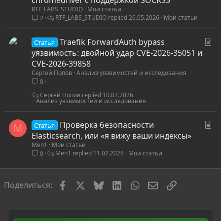
chromedriver с поддержкой SOCKS5
RTF_LABS_STUDIO
Мои статьи
т
RTF_LABS_STUDIO
26.05.2026
Мои статьи
2
ь
я
С
Traefik ForwardAuth bypass
Статья
т
уязвимость: двойной удар CVE-2026-35051 и
а
CVE-2026-39858
Сергей Попов
Анализ уязвимостей и исследования
т
0
ь
я
Сергей Попов
10.07.2026
Анализ уязвимостей и исследования
С
Проверка безопасности
Статья
M
т
Elasticsearch, или «я вижу ваши индексы»
Men1
Мои статьи
а
Men1
11.07.2026
Мои статьи
0
т
ь
я
Facebook
X
Bluesky
LinkedIn
WhatsApp
Электронная по
Ссылка
Поделиться: