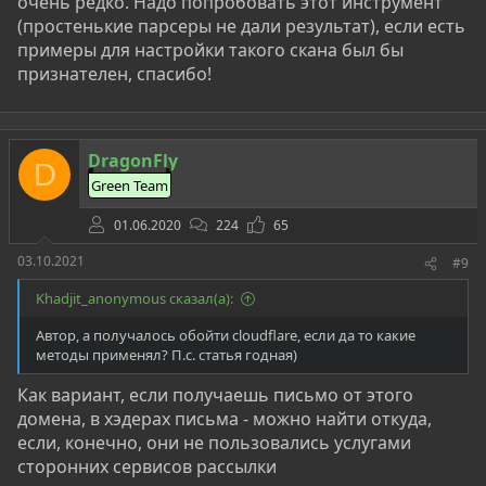
очень редко. Надо попробовать этот инструмент
(простенькие парсеры не дали результат), если есть
примеры для настройки такого скана был бы
признателен, спасибо!
DragonFly
D
Green Team
01.06.2020
224
65
03.10.2021
#9
Khadjit_anonymous сказал(а):
Автор, а получалось обойти cloudflare, если да то какие
методы применял? П.с. статья годная)
Как вариант, если получаешь письмо от этого
домена, в хэдерах письма - можно найти откуда,
если, конечно, они не пользовались услугами
сторонних сервисов рассылки