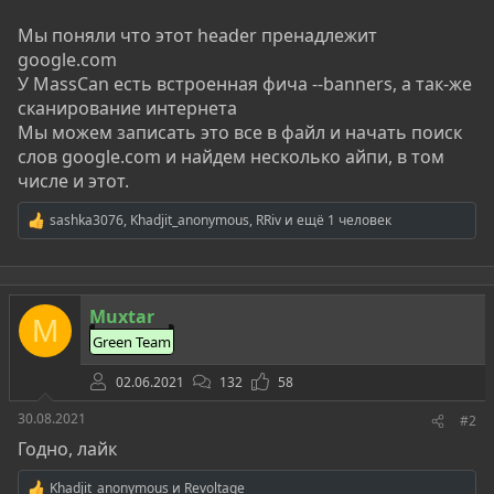
Мы поняли что этот header пренадлежит
google.com
У MassCan есть встроенная фича --banners, а так-же
сканирование интернета
Мы можем записать это все в файл и начать поиск
слов google.com и найдем несколько айпи, в том
числе и этот.
sashka3076
,
Khadjit_anonymous
,
RRiv
и ещё 1 человек
Р
е
а
к
ц
Muxtar
и
M
и
Green Team
:
02.06.2021
132
58
30.08.2021
#2
Годно, лайк
Khadjit_anonymous
и
Revoltage