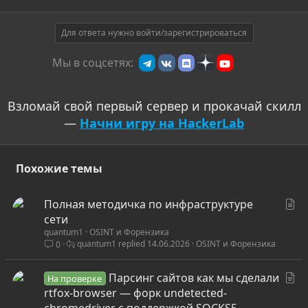
Для ответа нужно войти/зарегистрироваться
Мы в соцсетях:
Взломай свой первый сервер и прокачай скилл
—
Начни игру на HackerLab
Похожие темы
С
Полная методичка по инфраструктуре
т
сети
quantum1
OSINT и Форензика
а
quantum1
14.06.2026
OSINT и Форензика
0
т
ь
С
Парсинг сайтов как мы сделали
я
На проверке
т
rtfox-browser — форк undetected-
а