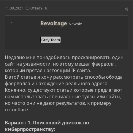
о
а
и
р
н
11.08.2021
Ответы: 8
т
а
е
ч
м
а
А
Revoltage
Newbie
ы
л
в
а
т
о
Grey Team
р
Недавно мне понадобилось просканировать один
сайт на уязвимости, но этому мешал фаерволл,
который прятал настоящий IP сайта.
В этой статье я хочу рассмотреть способы обхода
фаерволла и нахождение реального адреса.
Конечно, существуют статьи которые предлагают
нам использовать специальные тулзы или сайты,
но часто они не дают результатов, к примеру
crimeflare.
Вариант 1. Поисковой движок по
киберпространству: