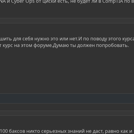
A и Cyber Ops от циски есть, не будет ли в CompTIA по 
ить для себя нужно это или нет.И по поводу этого курс
т курс на этом форуме.Думаю ты должен попробовать.
 100 баксов никто серьезных знаний не даст, равно как и