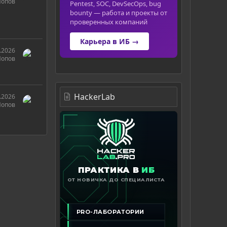
Попов
Pentest, SOC, DevSecOps, bug
bounty — работа и проекты от
проверенных компаний
Карьера в ИБ →
.2026
Попов
HackerLab
.2026
Попов