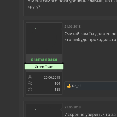
У меня самого пока уровень слабый, но CCN
кругу?
21.06.2018
Считай сам.Ты должен реш
кто-нибудь проходил это
dramanbase
Green Team
20.06.2018
164
De_eR
Р
188
е
а
к
ц
21.06.2018
и
и
Искренне уверен , что за
: