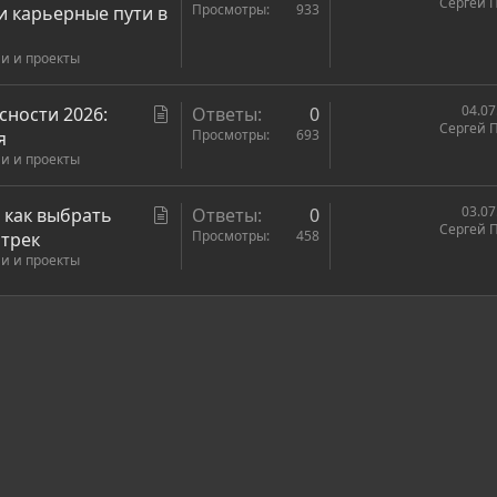
Сергей 
я
т
Просмотры
933
и карьерные пути в
а
ии и проекты
т
ь
я
С
04.07
сности 2026:
Ответы
0
Сергей 
т
Просмотры
693
я
ии и проекты
а
т
ь
С
03.07
 как выбрать
Ответы
0
Сергей 
я
т
Просмотры
458
 трек
ии и проекты
а
т
ь
ронная почта
сылка
я