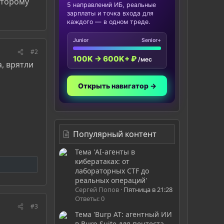
второму
5 направлений ИБ, реальные
зарплаты и точка входа для
каждого — в одном треде.
Junior
Senior+
#2
100K → 600K+ ₽
/мес
а, врятли
Открыть навигатор →
Популярный контент
Тема 'AI-агенты в
кибератаках: от
лабораторных CTF до
реальных операций'
Сергей Попов
Пятница в 21:28
Ответы: 0
#3
Тема 'Burp AT: агентный ИИ
в Burp Suite для пентеста -