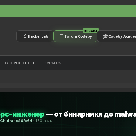
ВЫ ЗДЕСЬ
🔬
💬
🎓
HackerLab
Forum Codeby
Codeby Acad
ВОПРОС-ОТВЕТ
КАРЬЕРА