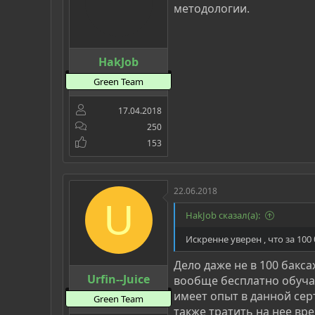
методологии.
HakJob
Green Team
17.04.2018
250
153
22.06.2018
U
HakJob сказал(а):
Искренне уверен , что за 100
Дело даже не в 100 бакса
Urfin--Juice
вообще бесплатно обучает
имеет опыт в данной сер
Green Team
также тратить на нее вре