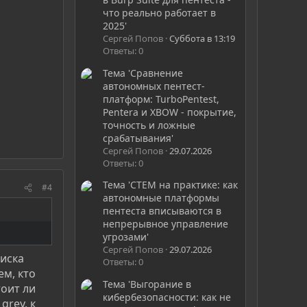
что реально работает в
2025'
Сергей Попов
Суббота в 13:19
Ответы: 0
Тема 'Сравнение
автономных пентест-
платформ: TurboPentest,
Pentera и XBOW - покрытие,
точность и ложные
срабатывания'
Сергей Попов
29.07.2026
Ответы: 0
Тема 'CTEM на практике: как
#4
автономные платформы
пентеста вписываются в
непрерывное управление
угрозами'
Сергей Попов
29.07.2026
циска
Ответы: 0
ем, кто
Тема 'Выгорание в
тоит ли
кибербезопасности: как не
grey, к