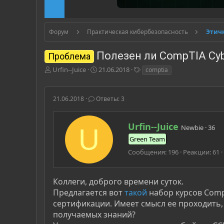
Форум
Практическая кибербезопасность
Полезен ли CompTIA Cyb
Проблема
А
Д
Т
Urfin--Juice
21.06.2018
comptia
в
а
е
т
т
г
о
а
и
21.06.2018
Ответы: 3
р
н
т
а
е
ч
А
Urfin--Juice
Newbie
·
36
U
м
а
в
Green Team
ы
л
т
а
о
Сообщения
196
Реакции
61
р
Коллеги, доброго времени суток.
Предлагается вот
такой
набор курсов CompT
сертификации. Имеет смысл ее проходить, 
получаемых знаний?