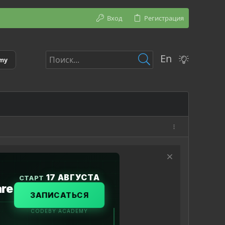
Вход
Регистрация
En
emy