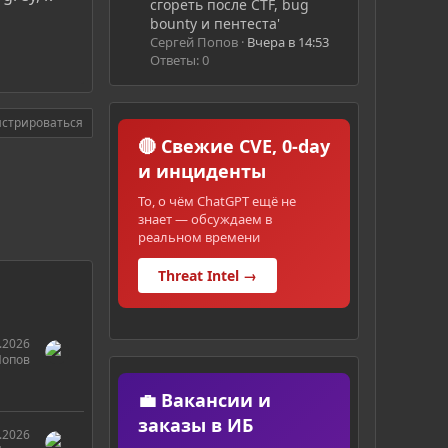
сгореть после CTF, bug
bounty и пентеста'
Сергей Попов
Вчера в 14:53
Ответы: 0
истрироваться
🔴 Свежие CVE, 0-day
и инциденты
То, о чём ChatGPT ещё не
знает — обсуждаем в
реальном времени
Threat Intel →
.2026
Попов
💼 Вакансии и
заказы в ИБ
.2026