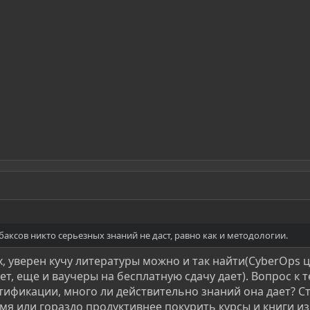
 баксов никто серьезных знаний не даст, равно как и методологии.
х, уверен кучу литературы можно и так найти(CyberOps 
, еще и ваучеры на бесплатную сдачу дает). Вопрос к т
тификации, много ли действительно знаний она дает? С
мя или гораздо продуктивнее покурить курсы и книги из 