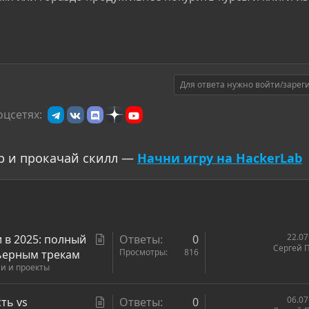
Для ответа нужно войти/зарег
оцсетях:
р и прокачай скилл —
Начни игру на HackerLab
С
22.07
 в 2025: полный
Ответы
0
Сергей 
т
Просмотры
816
рьерным трекам
ии и проекты
а
т
ь
С
06.07
ть vs
Ответы
0