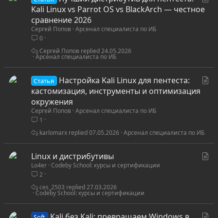
т
Kali Linux vs Parrot OS vs BlackArch — честное
а
сравнение 2026
Сергей Попов
Арсенал специалиста по ИБ
т
0
ь
я
Сергей Попов
24.05.2026
Арсенал специалиста по ИБ
С
Настройка Kali Linux для пентеста:
Статья
т
кастомизация, инструменты и оптимизация
а
окружения
Сергей Попов
Арсенал специалиста по ИБ
т
1
ь
я
karlomarx
07.05.2026
Арсенал специалиста по ИБ
С
Linux и дистрибутивы
Lo4er
Codeby School: курсы и сертификации
т
2
а
т
ces_2503
27.03.2026
Codeby School: курсы и сертификации
ь
я
С
Kali без Kali: превращаем Windows в
Soft