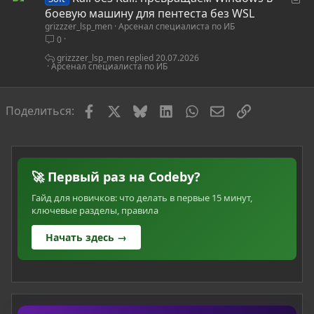
т
боевую машину для пентеста без WSL
grizzzer_lsp_men
Арсенал специалиста по ИБ
а
0
т
ь
grizzzer_lsp_men
20.07.2026
Арсенал специалиста по ИБ
я
Facebook
X
Bluesky
LinkedIn
WhatsApp
Электронная по
Ссылка
Поделиться:
🚀 Первый раз на Codeby?
Гайд для новичков: что делать в первые 15 минут,
ключевые разделы, правила
Начать здесь →