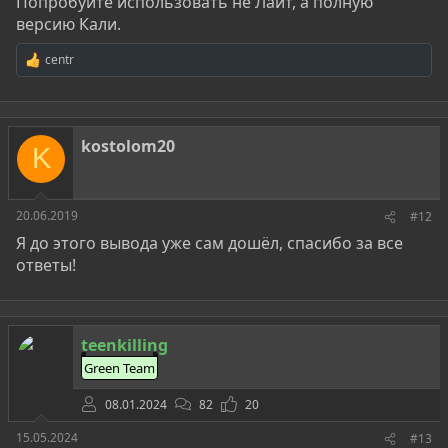
Попробуйте использовать не Лайт, а полную
версию Кали.
centr
Р
е
а
к
ц
kostolom20
и
K
и
:
20.06.2019
#12
Я до этого вывода уже сам дошёл, спасибо за все
ответы!
teenkilling
Green Team
08.01.2024
82
20
15.05.2024
#13