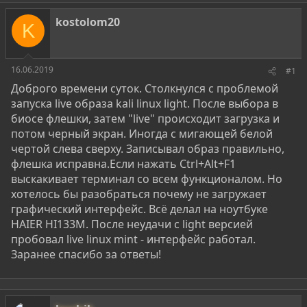
о
а
и
р
н
kostolom20
т
а
K
е
ч
м
а
ы
л
16.06.2019
#1
а
Доброго времени суток. Столкнулся с проблемой
запуска live образа kali linux light. После выбора в
биосе флешки, затем "live" происходит загрузка и
потом черный экран. Иногда с мигающей белой
чертой слева сверху. Записывал образ правильно,
флешка исправна.Если нажать Ctrl+Alt+F1
выскакивает терминал со всем функционалом. Но
хотелось бы разобраться почему не загружает
графический интерфейс. Всё делал на ноутбуке
HAIER HI133M. После неудачи с light версией
пробовал live linux mint - интерфейс работал.
Заранее спасибо за ответы!