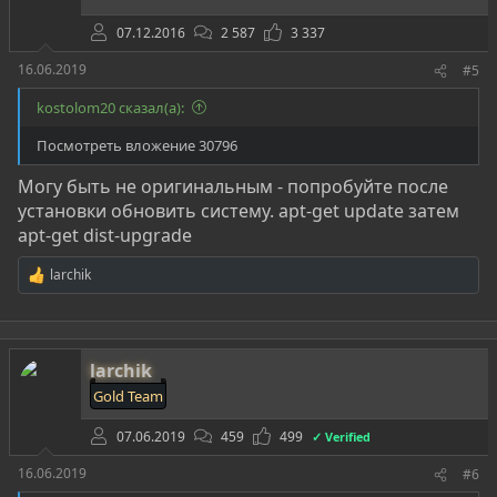
07.12.2016
2 587
3 337
16.06.2019
#5
kostolom20 сказал(а):
Посмотреть вложение 30796
Могу быть не оригинальным - попробуйте после
установки обновить систему. apt-get update затем
apt-get dist-upgrade
larchik
Р
е
а
к
ц
larchik
и
и
Gold Team
:
07.06.2019
459
499
✓ Verified
16.06.2019
#6