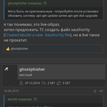
ghostphisher сказал(а):
Могу быть не оригинальным - попробуйте после установки
обновить систему. apt-get update затем apt-get dist-upgrade
я так понимаю, это live-образ.
хотел предложить ТС создать файл xauthority
(
Create/rebuild a new .Xauthority file
), но в live такое
не прокатит.
ghostphisher
Р
е
а
к
ц
ghostphisher
и
и
местный
:
07.12.2016
2 587
3 337
16.06.2019
#7
larchik сказал(а):