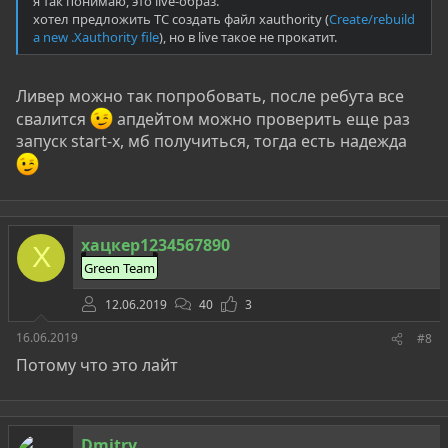
я так понимаю, это live-образ.
хотел предложить ТС создать файл xauthority (
Create/rebuild
a new .Xauthority file
), но в live такое не прокатит.
Ливер можно так попробовать, после ребута все
свалится
апдейтом можно проверить еще раз
запуск start-x, мб получиться, тогда есть надежда
хацкер1234567890
Х
Green Team
12.06.2019
40
3
16.06.2019
#8
Потому что это лайт
Dmitry__