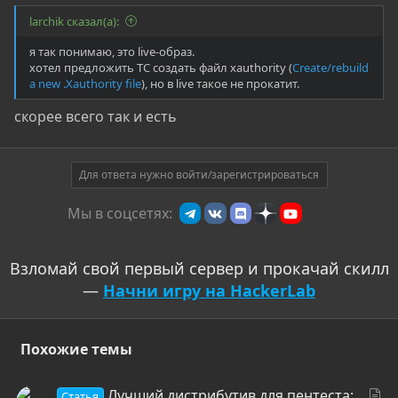
larchik сказал(а):
я так понимаю, это live-образ.
хотел предложить ТС создать файл xauthority (
Create/rebuild
a new .Xauthority file
), но в live такое не прокатит.
скорее всего так и есть
Для ответа нужно войти/зарегистрироваться
Мы в соцсетях:
Взломай свой первый сервер и прокачай скилл
—
Начни игру на HackerLab
Похожие темы
С
Лучший дистрибутив для пентеста:
Статья