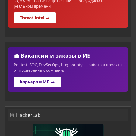
То, о чём ChatGPT ещё не знает — обсуждаем в
реальном времени
Threat Intel →
💼 Вакансии и заказы в ИБ
Pentest, SOC, DevSecOps, bug bounty — работа и проекты
от проверенных компаний
Карьера в ИБ →
HackerLab