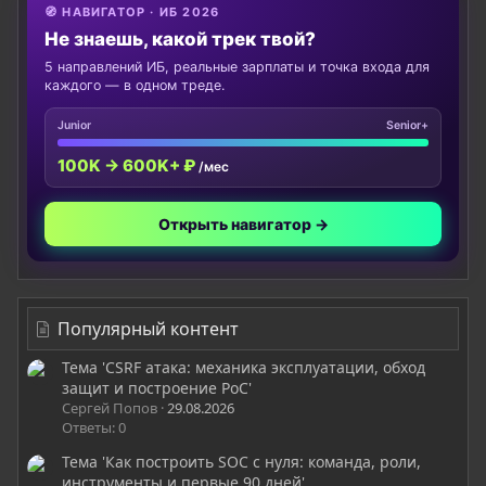
🧭 НАВИГАТОР · ИБ 2026
Не знаешь, какой трек твой?
5 направлений ИБ, реальные зарплаты и точка входа для
каждого — в одном треде.
Junior
Senior+
100K → 600K+ ₽
/мес
Открыть навигатор →
Популярный контент
Тема 'CSRF атака: механика эксплуатации, обход
защит и построение PoC'
Сергей Попов
29.08.2026
Ответы: 0
Тема 'Как построить SOC с нуля: команда, роли,
инструменты и первые 90 дней'