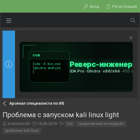
Вход
Регистрация
Арсенал специалиста по ИБ
Проблема с запуском kali linux light
А
Д
Т
kostolom20
16.06.2019
kali
графический интерфейс
в
а
е
проблема kali linux
т
т
г