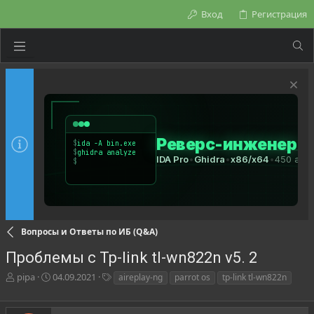
Вход
Регистрация
Вопросы и Ответы по ИБ (Q&A)
Проблемы с Tp-link tl-wn822n v5. 2
А
Д
Т
pipa
04.09.2021
aireplay-ng
parrot os
tp-link tl-wn822n
в
а
е
т
т
г