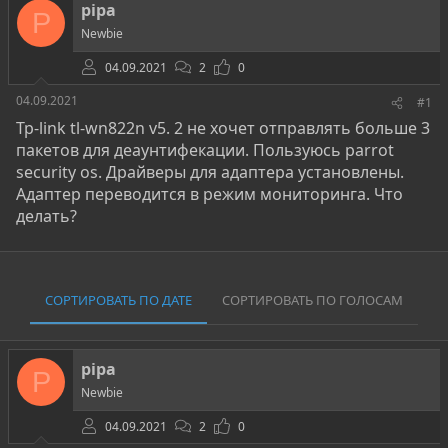
о
а
и
pipa
P
р
н
Newbie
т
а
е
ч
04.09.2021
2
0
м
а
ы
л
04.09.2021
#1
а
Tp-link tl-wn822n v5. 2 не хочет отправлять больше 3
пакетов для деаунтифекации. Пользуюсь parrot
security os. Драйверы для адаптера установлены.
Адаптер переводится в режим мониторинга. Что
делать?
СОРТИРОВАТЬ ПО ДАТЕ
СОРТИРОВАТЬ ПО ГОЛОСАМ
pipa
P
Newbie
04.09.2021
2
0