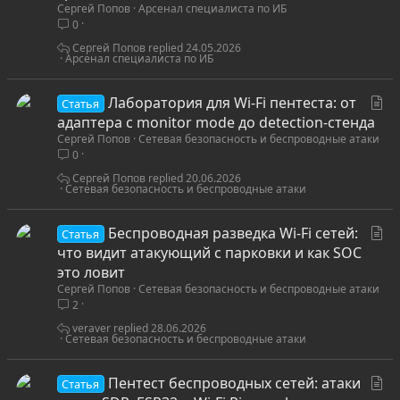
Сергей Попов
Арсенал специалиста по ИБ
т
0
ь
я
Сергей Попов
24.05.2026
Арсенал специалиста по ИБ
С
Лаборатория для Wi-Fi пентеста: от
Статья
т
адаптера с monitor mode до detection-стенда
Сергей Попов
Сетевая безопасность и беспроводные атаки
а
0
т
ь
Сергей Попов
20.06.2026
Сетевая безопасность и беспроводные атаки
я
С
Беспроводная разведка Wi-Fi сетей:
Статья
т
что видит атакующий с парковки и как SOC
а
это ловит
Сергей Попов
Сетевая безопасность и беспроводные атаки
т
2
ь
я
veraver
28.06.2026
Сетевая безопасность и беспроводные атаки
С
Пентест беспроводных сетей: атаки
Статья