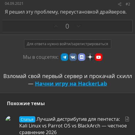
04.09.2021
#2
Я решил эту проблему, переустановкой драйверов.
З
П
0
а
р
о
т
Для ответа нужно войти/зарегистрироваться
и
Мы в соцсетях:
в
Взломай свой первый сервер и прокачай скилл
—
Начни игру на HackerLab
Похожие темы
С
Лучший дистрибутив для пентеста:
Статья
т
Kali Linux vs Parrot OS vs BlackArch — честное
а
сравнение 2026