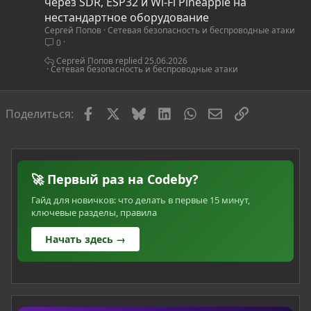
т
через SDR, ESP32 и Wi-Fi Pineapple на
а
нестандартное оборудование
Сергей Попов
Сетевая безопасность и беспроводные атаки
т
0
ь
я
Сергей Попов
25.06.2026
Сетевая безопасность и беспроводные атаки
Facebook
X
Bluesky
LinkedIn
WhatsApp
Электронная по
Ссылка
Поделиться:
🚀 Первый раз на Codeby?
Гайд для новичков: что делать в первые 15 минут,
ключевые разделы, правила
Начать здесь →