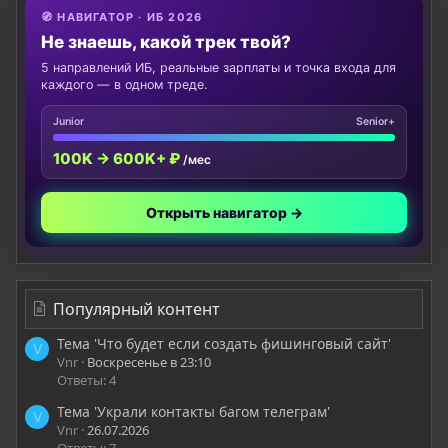
🧭 НАВИГАТОР · ИБ 2026
Не знаешь, какой трек твой?
5 направлений ИБ, реальные зарплаты и точка входа для
каждого — в одном треде.
Junior
Senior+
100K → 600K+ ₽
/мес
Открыть навигатор →
Популярный контент
Тема 'Что будет если создать фишинговый сайт'
V
Vnr
Воскресенье в 23:10
Ответы: 4
Тема 'Украли контакты багом телеграм'
V
Vnr
26.07.2026