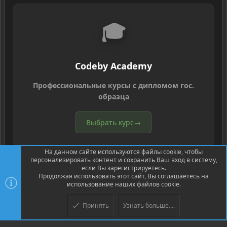
🎓
Codeby Academy
Профессиональные курсы с дипломом гос.
образца
Выбрать курс
→
На данном сайте используются файлы cookie, чтобы
персонализировать контент и сохранить Ваш вход в систему,
если Вы зарегистрируетесь.
Продолжая использовать этот сайт, Вы соглашаетесь на
использование наших файлов cookie.
®
Community platform by XenForo
© 2010-2026 XenForo Ltd.
Перевод
®
от Jumuro
Принять
Узнать больше....
Верх
Низ
XenPorta 2 PRO
© Jason Axelrod of
8WAYRUN