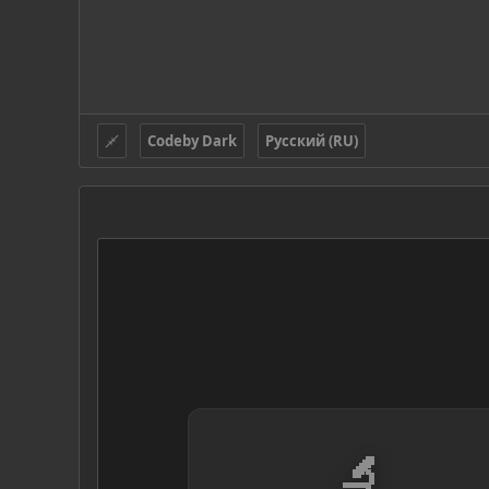
Codeby Dark
Русский (RU)
🔬