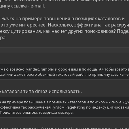
ипу ссылка - e-mail.
 линка
на примере повышения в позициях каталогов и
 это уже интереснее. Насколько, эффективна так раскру
дексу цитирования, как насчет других поисковиков? Под
ра.
умаю все ясно, yandex, rambler и google вам в помощь. А чтобы все это
cel или даже просто обычный текстовый файл, по принципу ссылка - e-
е каталоги типа dmoz использовать.
 на примере повышения в позициях каталогов и поискомых сис-м. Ду
эффективна так раскрученая Гуглом PageRating по индексу цитировани
 Поделитесь опытом, товарищи мастера.