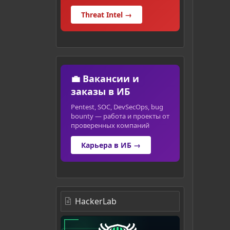
Threat Intel →
💼 Вакансии и
заказы в ИБ
Pentest, SOC, DevSecOps, bug
bounty — работа и проекты от
проверенных компаний
Карьера в ИБ →
HackerLab