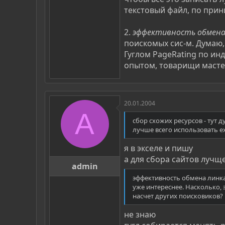
текстовый файл, по принц
2.
эффективность обмена
поискомых сис-м. Думаю,
Гуглом PageRating по ин
опытом, товарищи масте
20.01.2004
A
сбор схожих ресурсов - тут д
лучше всего использовать ex
я в экселе и пишу
а для сбора сайтов лучщ
admin
эффективность обмена линка
уже интереснее. Насколько, 
насчет других поисковиков?
не знаю