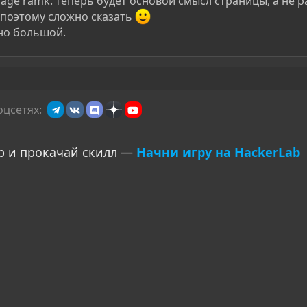
age ramk. теперь будет основой смысл страницы, а не p
. поэтому сложно сказать
ьно большой.
оцсетях:
р и прокачай скилл —
Начни игру на HackerLab
ронная почта
сылка