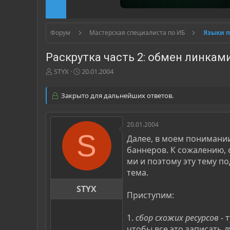
Форум
Мастерская специалиста по ИБ
Языки 
Раскрутка часть 2: обмен линкам
А
Д
STYX
20.01.2004
в
а
т
т
Закрыто для дальнейших ответов.
о
а
р
н
т
а
20.01.2004
е
ч
S
м
а
Далее, в моем понимании
ы
л
баннеров. К сожалению,
а
ми и поэтому эту тему п
тема.
STYX
Приступим:
1.
сбор схожих ресурсов
- 
чтобы все это записать 