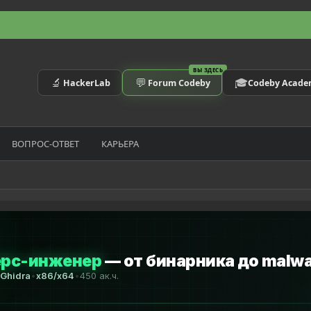
ВЫ ЗДЕСЬ
🔬
💬
🎓
HackerLab
Forum Codeby
Codeby Acad
ВОПРОС-ОТВЕТ
КАРЬЕРА