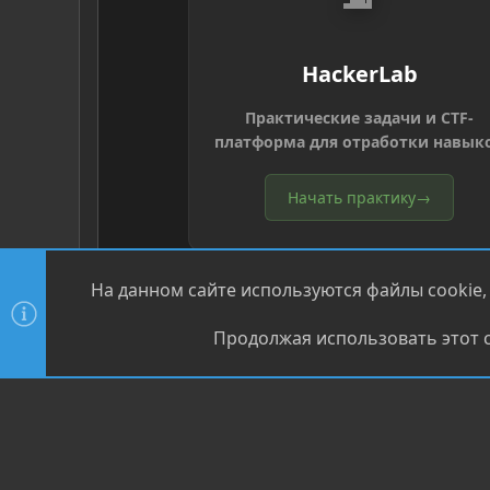
HackerLab
Практические задачи и CTF-
платформа для отработки навык
Начать практику
→
На данном сайте используются файлы cookie,
Продолжая использовать этот с
®
Community platform by XenForo
© 2010-2026 XenForo Ltd
XenPorta 2 PRO
© Jason Axelrod of
8WAYRUN