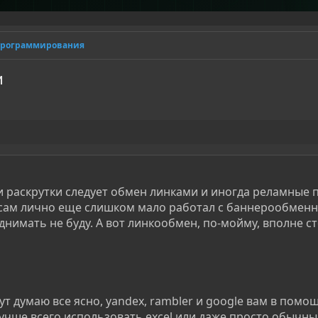
программирования
и
 раскрутки следует обмен линками и иногда реламные 
 сам лично еще слишком мало работал с баннерообменн
однимать не буду. А вот линкообмен, по-мойму, вполне 
тут думаю все ясно, yandex, rambler и google вам в помощ
лучше всего использовать excel или даже просто обычн