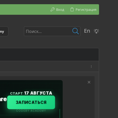
Вход
Регистрация
En
emy