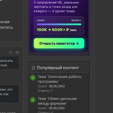
5 направлений ИБ, реальные
зарплаты и точка входа для
каждого — в одном треде.
Junior
Senior+
ченая
елитесь
100K → 600K+ ₽
/мес
Открыть навигатор →
#2
 записать
mail.
Популярный контент
Тема 'Окончание работы
G
программы'
Guest
08.08.2003
маю, это
Ответы: 7
я, как
Тема 'Обмен данными
G
между формами'
Guest
08.08.2003
Ответы: 4