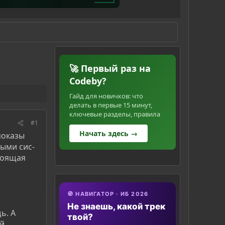
🚀 Первый раз на
Codeby?
Гайд для новичков: что
делать в первые 15 минут,
ключевые разделы, правила
#1
Начать здесь →
показы
ыми сис-
стоящая
🧭 НАВИГАТОР · ИБ 2026
Не знаешь, какой трек
ь. А
твой?
ый