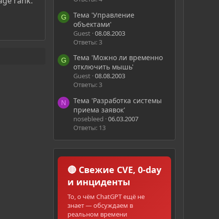
age rank.
Тема 'Управление
G
объектами'
Guest
08.08.2003
Ответы: 3
Тема 'Можно ли временно
G
отключить мышь'
Guest
08.08.2003
Ответы: 3
Тема 'Разработка системы
N
приема заявок'
nosebleed
06.03.2007
Ответы: 13
🔴 Свежие CVE, 0-day
и инциденты
То, о чём ChatGPT ещё не
знает — обсуждаем в
реальном времени