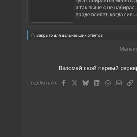
гугл собирается менять p
а так выше 4 не набирал
вроде влияет, когда сил
Закрыто для дальнейших ответов.
Мы в с
Взломай свой первый серве
Facebook
X
Bluesky
LinkedIn
WhatsApp
Элект
С
Поделиться: