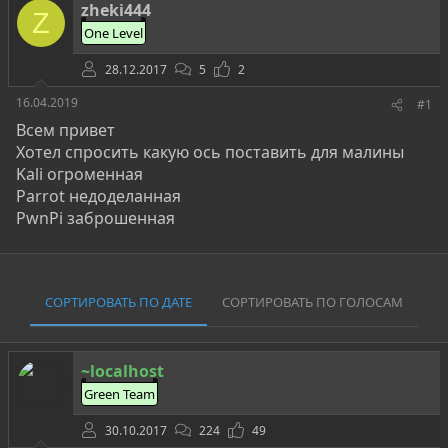
о
а
и
zheki444
Z
р
н
One Level
т
а
е
ч
28.12.2017
5
2
м
а
ы
л
16.04.2019
#1
а
Всем привет
Хотел спросить какую ось поставить для малины
Kali огроменная
Parrot недоделанная
PwnPi заброшенная
СОРТИРОВАТЬ ПО ДАТЕ
СОРТИРОВАТЬ ПО ГОЛОСАМ
~localhost
Green Team
30.10.2017
224
49