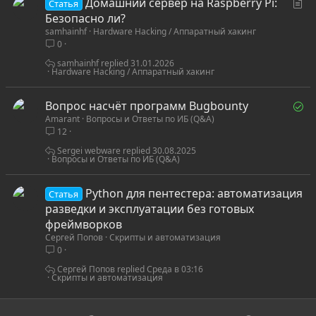
С
Домашний сервер на Raspberry Pi:
Статья
т
Безопасно ли?
samhainhf
Hardware Hacking / Аппаратный хакинг
а
0
т
ь
samhainhf
31.01.2026
Hardware Hacking / Аппаратный хакинг
я
Р
Вопрос насчёт программ Bugbounty
Amarant
Вопросы и Ответы по ИБ (Q&A)
е
12
ш
ё
Sergei webware
30.08.2025
Вопросы и Ответы по ИБ (Q&A)
н
Python для пентестера: автоматизация
Статья
разведки и эксплуатации без готовых
фреймворков
Сергей Попов
Скрипты и автоматизация
0
Сергей Попов
Среда в 03:16
Скрипты и автоматизация