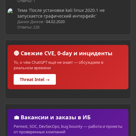
Ответы: 1
Тема 'После установки kali linux 2020.1 не
запускается графический интерфейс'
Данил Дюков
04.02.2020
Ответы: 226
🔴 Свежие CVE, 0-day и инциденты
То, о чём ChatGPT ещё не знает — обсуждаем в
реальном времени
Threat Intel →
💼 Вакансии и заказы в ИБ
Pentest, SOC, DevSecOps, bug bounty — работа и проекты
от проверенных компаний