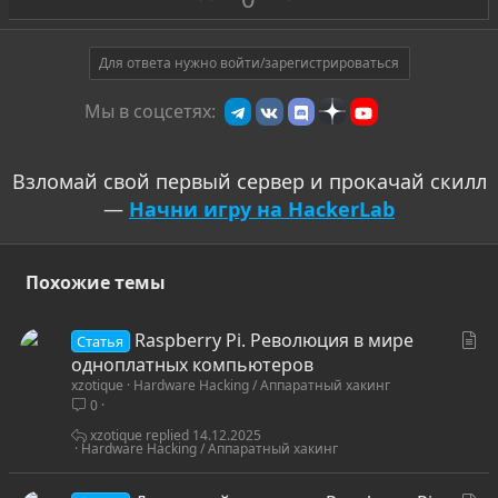
а
р
о
т
Для ответа нужно войти/зарегистрироваться
и
Мы в соцсетях:
в
Взломай свой первый сервер и прокачай скилл
—
Начни игру на HackerLab
Похожие темы
С
Raspberry Pi. Революция в мире
Статья
т
одноплатных компьютеров
xzotique
Hardware Hacking / Аппаратный хакинг
а
0
т
ь
xzotique
14.12.2025
Hardware Hacking / Аппаратный хакинг
я