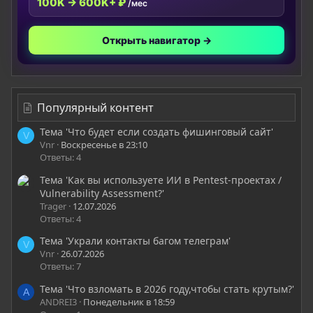
100K → 600K+ ₽
/мес
Открыть навигатор →
Популярный контент
Тема 'Что будет если создать фишинговый сайт'
V
Vnr
Воскресенье в 23:10
Ответы: 4
Тема 'Как вы используете ИИ в Pentest-проектах /
Vulnerability Assessment?'
Trager
12.07.2026
Ответы: 4
Тема 'Украли контакты багом телеграм'
V
Vnr
26.07.2026
Ответы: 7
Тема 'Что взломать в 2026 году,чтобы стать крутым?'
A
ANDREI3
Понедельник в 18:59