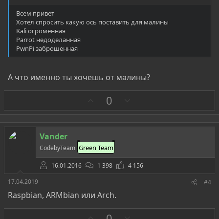
Всем привет
Хотел спросить какую ось поставить для малины
Kali огроменная
Parrot недоделанная
PwnPi заброшенная
А что именно ты хочешь от малины?
З
П
0
а
р
о
т
Vander
и
Green Team
CodebyTeam
в
16.01.2016
1 398
4 156
17.04.2019
#4
Raspbian, ARMbian или Arch.
З
П
0