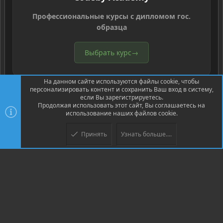
Профессиональные курсы с дипломом гос.
образца
Выбрать курс
→
На данном сайте используются файлы cookie, чтобы
персонализировать контент и сохранить Ваш вход в систему,
если Вы зарегистрируетесь.
Продолжая использовать этот сайт, Вы соглашаетесь на
использование наших файлов cookie.
®
Community platform by XenForo
© 2010-2026 XenForo Ltd.
Перевод
®
от Jumuro
Принять
Узнать больше....
Верх
Низ
XenPorta 2 PRO
© Jason Axelrod of
8WAYRUN