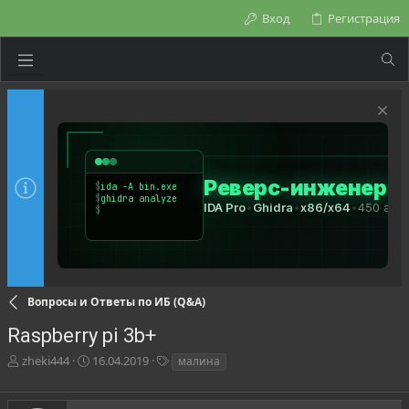
Вход
Регистрация
Вопросы и Ответы по ИБ (Q&A)
Raspberry pi 3b+
А
Д
Т
zheki444
16.04.2019
малина
в
а
е
т
т
г