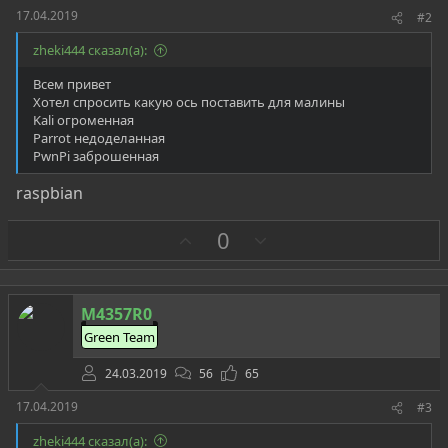
17.04.2019
#2
zheki444 сказал(а):
Всем привет
Хотел спросить какую ось поставить для малины
Kali огроменная
Parrot недоделанная
PwnPi заброшенная
raspbian
З
П
0
а
р
о
т
M4357R0
и
Green Team
в
24.03.2019
56
65
17.04.2019
#3
zheki444 сказал(а):