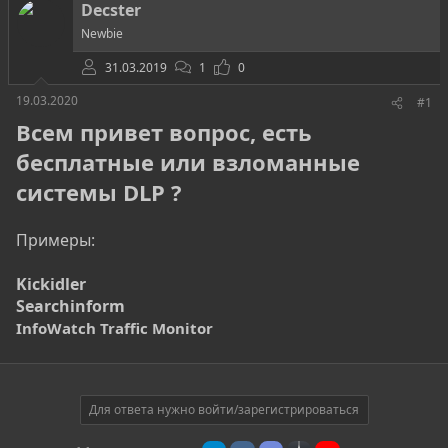
о
а
и
Decster
р
н
Newbie
т
а
е
ч
31.03.2019
1
0
м
а
ы
л
19.03.2020
#1
а
Всем привет вопрос, есть
бесплатные или взломанные
системы DLP ?
Примеры:
Kickidler
Searchinform
InfoWatch Traffic Monitor
Для ответа нужно войти/зарегистрироваться