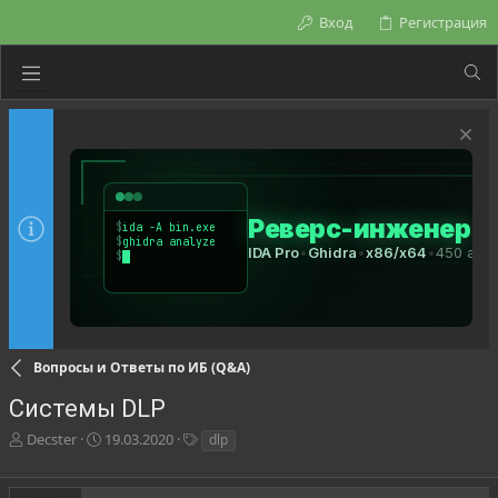
Вход
Регистрация
Вопросы и Ответы по ИБ (Q&A)
Системы DLP
А
Д
Т
Decster
19.03.2020
dlp
в
а
е
т
т
г