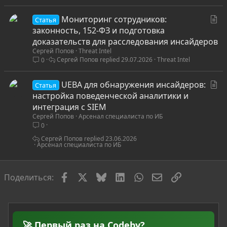
ь
С
Мониторинг сотрудников:
я
Статья
т
законность, 152-ФЗ и подготовка
а
доказательств для расследования инсайдеров
Сергей Попов
Threat Intel
т
Сергей Попов
29.07.2026
Threat Intel
0
ь
я
С
UEBA для обнаружения инсайдеров:
Статья
т
настройка поведенческой аналитики и
а
интеграция с SIEM
Сергей Попов
Арсенал специалиста по ИБ
т
0
ь
я
Сергей Попов
23.06.2026
Арсенал специалиста по ИБ
Facebook
X
Bluesky
LinkedIn
WhatsApp
Электронная по
Ссылка
Поделиться:
🚀 Первый раз на Codeby?