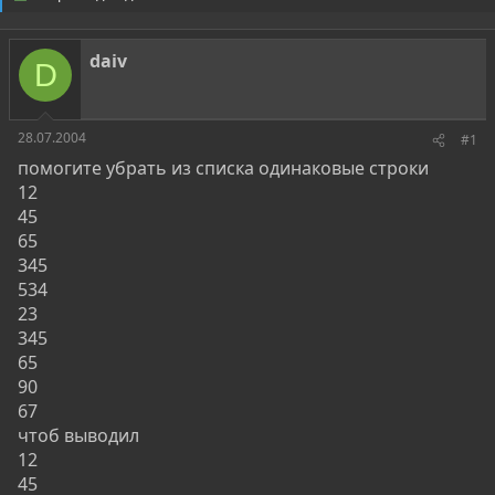
о
а
р
н
т
а
daiv
е
ч
D
м
а
ы
л
а
28.07.2004
#1
помогите убрать из списка одинаковые строки
12
45
65
345
534
23
345
65
90
67
чтоб выводил
12
45