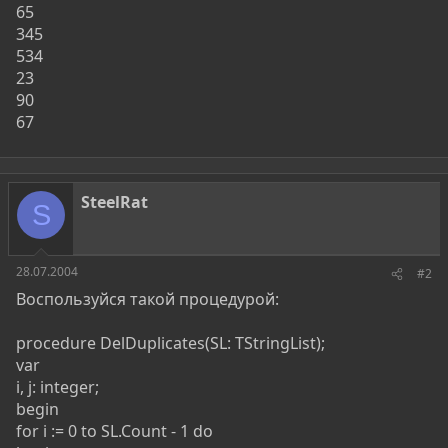
65
345
534
23
90
67
SteelRat
S
28.07.2004
#2
Воспользуйся такой процедурой:
procedure DelDuplicates(SL: TStringList);
var
i, j: integer;
begin
for i := 0 to SL.Count - 1 do