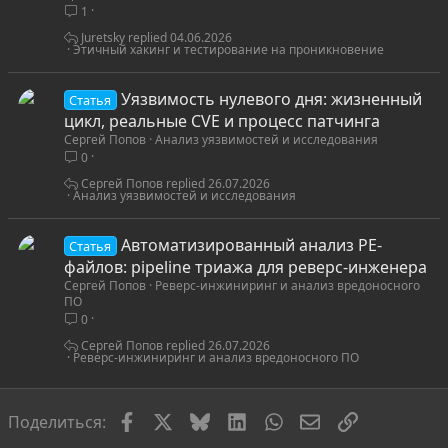
ь
1
я
Juretsky
04.06.2026
Этичный хакинг и тестирование на проникновение
Уязвимость нулевого дня: жизненный
Статья
цикл, реальные CVE и процесс патчинга
Сергей Попов
Анализ уязвимостей и исследования
0
Сергей Попов
26.07.2026
Анализ уязвимостей и исследования
Автоматизированный анализ PE-
Статья
файлов: pipeline триажа для реверс-инженера
Сергей Попов
Реверс-инжиниринг и анализ вредоносного
ПО
0
Сергей Попов
26.07.2026
Реверс-инжиниринг и анализ вредоносного ПО
Facebook
X
Bluesky
LinkedIn
WhatsApp
Электронная по
Ссылка
Поделиться: