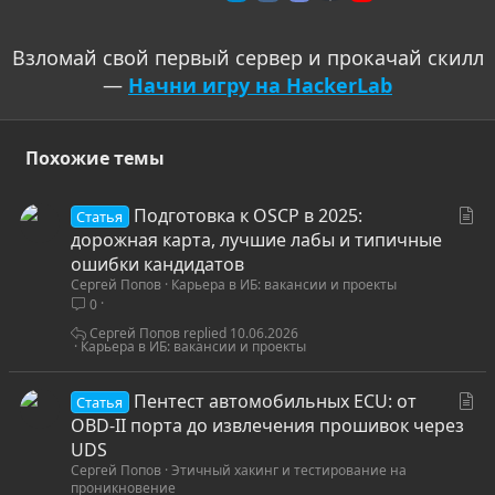
Взломай свой первый сервер и прокачай скилл
—
Начни игру на HackerLab
Похожие темы
С
Подготовка к OSCP в 2025:
Статья
т
дорожная карта, лучшие лабы и типичные
а
ошибки кандидатов
Сергей Попов
Карьера в ИБ: вакансии и проекты
т
0
ь
я
Сергей Попов
10.06.2026
Карьера в ИБ: вакансии и проекты
С
Пентест автомобильных ECU: от
Статья
т
OBD-II порта до извлечения прошивок через
а
UDS
Сергей Попов
Этичный хакинг и тестирование на
т
проникновение