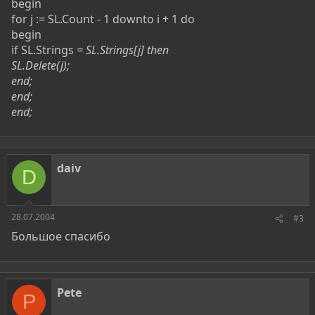
begin
for j := SL.Count - 1 downto i + 1 do
begin
if SL.Strings
= SL.Strings[j] then
SL.Delete(j);
end;
end;
end;
daiv
D
28.07.2004
#3
Большое спасибо
Pete
P