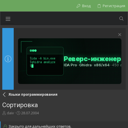
Вход
Регистрация
Языки программирования
Сортировка
А
Д
daiv
28.07.2004
в
а
т
т
Закрыто для дальнейших ответов.