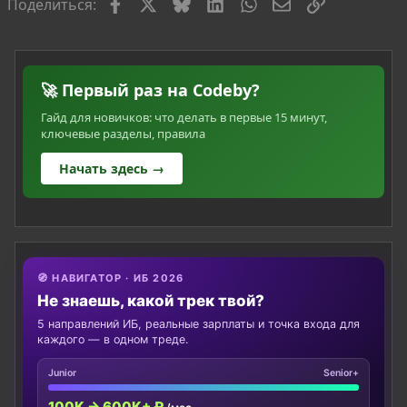
Facebook
X
Bluesky
LinkedIn
WhatsApp
Электронная по
Ссылка
Поделиться:
🚀 Первый раз на Codeby?
Гайд для новичков: что делать в первые 15 минут,
ключевые разделы, правила
Начать здесь →
🧭 НАВИГАТОР · ИБ 2026
Не знаешь, какой трек твой?
5 направлений ИБ, реальные зарплаты и точка входа для
каждого — в одном треде.
Junior
Senior+
100K → 600K+ ₽