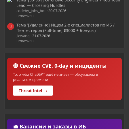
Lead — Crossing Hurdles'
codeby_jobs_bot
30.07.2026
Ответы: 0
Тема '[Удаленно] Ищем 2-х специалистов по ИБ /
J
Пентестеров (Full-time, $3000 + Бонусы)'
jiewang
31.07.2026
Ответы: 0
🔴 Свежие CVE, 0-day и инциденты
То, о чём ChatGPT ещё не знает — обсуждаем в
реальном времени
Threat Intel →
💼 Вакансии и заказы в ИБ