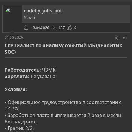
т
т
о
а
codeby_jobs_bot
р
н
Newbie
т
а
е
ч
15.04.2026
657
0
м
а
ы
л
01.06.2026
#1
а
Специалист по анализу событий ИБ (аналитик
SOC)
Работодатель:
ЧЭМК
Зарплата:
не указана
Условия:
• Официальное трудоустройство в соответствии с
ТК РФ.
• Заработная плата выплачивается 2 раза в месяц
без задержек.
• График 2/2.