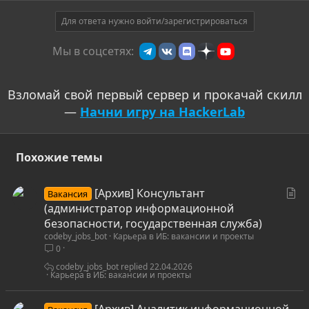
Для ответа нужно войти/зарегистрироваться
Мы в соцсетях:
Взломай свой первый сервер и прокачай скилл
—
Начни игру на HackerLab
Похожие темы
С
[Архив] Консультант
Вакансия
т
(администратор информационной
а
безопасности, государственная служба)
codeby_jobs_bot
Карьера в ИБ: вакансии и проекты
т
0
ь
я
codeby_jobs_bot
22.04.2026
Карьера в ИБ: вакансии и проекты
[Архив] Аналитик информационной