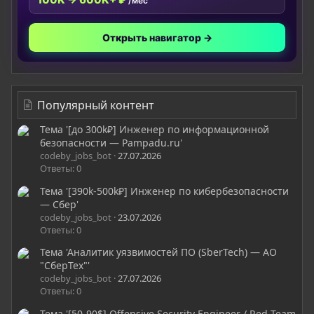
/мес
Открыть навигатор →
Популярный контент
Тема '[до 300k₽] Инженер по информационной
безопасности — Pampadu.ru'
codeby_jobs_bot
27.07.2026
Ответы: 0
Тема '[390k-500k₽] Инженер по кибербезопасности
— Сбер'
codeby_jobs_bot
23.07.2026
Ответы: 0
Тема 'Аналитик уязвимостей ПО (SberTech) — АО
"СберТех"'
codeby_jobs_bot
27.07.2026
Ответы: 0
Тема '[50-90$] Offensive Security Engineer / Red Team