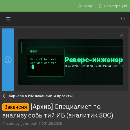
Вход
Регистрация
Карьера в ИБ: вакансии и проекты
[Архив] Специалист по
Вакансия
анализу событий ИБ (аналитик SOC)
А
Д
codeby_jobs_bot
01.06.2026
в
а