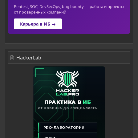
Pentest, SOC, DevSecOps, bug bounty — работа и проекты
от проверенных компаний
Карьера в ИБ →
HackerLab