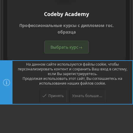
Codeby Academy
Профессиональные курсы с дипломом гос.
образца
Выбрать курс
→
На данном сайте используются файлы cookie, чтобы
персонализировать контент и сохранить Ваш вход в систему,
если Вы зарегистрируетесь.
Продолжая использовать этот сайт, Вы соглашаетесь на
использование наших файлов cookie.
®
Community platform by XenForo
© 2010-2026 XenForo Ltd.
Перевод
®
от Jumuro
Принять
Узнать больше....
Верх
Низ
XenPorta 2 PRO
© Jason Axelrod of
8WAYRUN