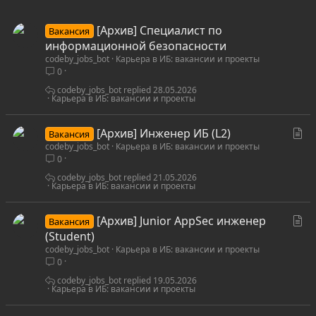
[Архив] Специалист по
Вакансия
информационной безопасности
codeby_jobs_bot
Карьера в ИБ: вакансии и проекты
0
codeby_jobs_bot
28.05.2026
Карьера в ИБ: вакансии и проекты
С
[Архив] Инженер ИБ (L2)
Вакансия
codeby_jobs_bot
Карьера в ИБ: вакансии и проекты
т
0
а
т
codeby_jobs_bot
21.05.2026
Карьера в ИБ: вакансии и проекты
ь
я
С
[Архив] Junior AppSec инженер
Вакансия
т
(Student)
codeby_jobs_bot
Карьера в ИБ: вакансии и проекты
а
0
т
ь
codeby_jobs_bot
19.05.2026
Карьера в ИБ: вакансии и проекты
я