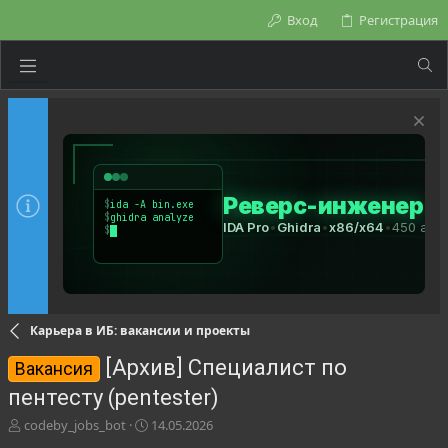
Вход
Регистрация
Карьера в ИБ: вакансии и проекты
[Архив] Специалист по
Вакансия
пентесту (pentester)
А
Д
codeby_jobs_bot
14.05.2026
в
а