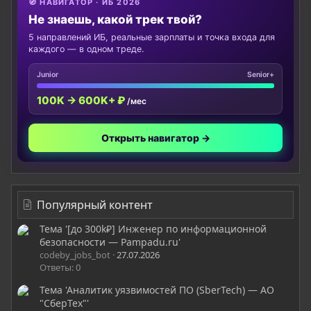
🧭 НАВИГАТОР · ИБ 2026
Не знаешь, какой трек твой?
5 направлений ИБ, реальные зарплаты и точка входа для
каждого — в одном треде.
Junior
Senior+
100K → 600K+ ₽
/мес
Открыть навигатор →
Популярный контент
Тема '[до 300k₽] Инженер по информационной
безопасности — Pampadu.ru'
codeby_jobs_bot
27.07.2026
Ответы: 0
Тема 'Аналитик уязвимостей ПО (SberTech) — АО
"СберТех"'