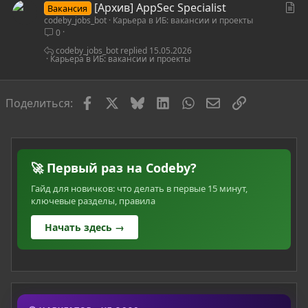
С
[Архив] AppSec Specialist
Вакансия
codeby_jobs_bot
Карьера в ИБ: вакансии и проекты
т
0
а
т
codeby_jobs_bot
15.05.2026
Карьера в ИБ: вакансии и проекты
ь
я
Facebook
X
Bluesky
LinkedIn
WhatsApp
Электронная по
Ссылка
Поделиться:
🚀 Первый раз на Codeby?
Гайд для новичков: что делать в первые 15 минут,
ключевые разделы, правила
Начать здесь →