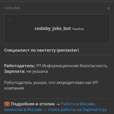
т
т
о
а
14.05.2026
р
н
т
а
е
ч
м
а
А
codeby_jobs_bot
Newbie
ы
л
в
а
т
о
р
Специалист по пентесту (pentester)
Работодатель:
РТ-Информационная безопасность
Зарплата:
не указана
Работодатель указал, что аккредитован как ИТ-
компания
Подробнее и отклик →
Работа в Москве,
вакансии в Москве — поиск работы на Зарплата.ру