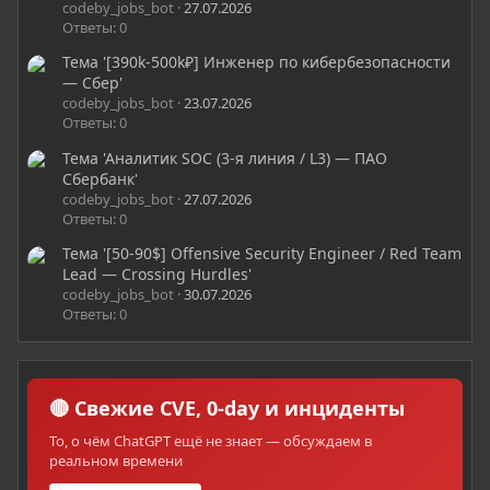
codeby_jobs_bot
27.07.2026
Ответы: 0
Тема '[390k-500k₽] Инженер по кибербезопасности
— Сбер'
codeby_jobs_bot
23.07.2026
Ответы: 0
Тема 'Аналитик SOC (3-я линия / L3) — ПАО
Сбербанк'
codeby_jobs_bot
27.07.2026
Ответы: 0
Тема '[50-90$] Offensive Security Engineer / Red Team
Lead — Crossing Hurdles'
codeby_jobs_bot
30.07.2026
Ответы: 0
🔴 Свежие CVE, 0-day и инциденты
То, о чём ChatGPT ещё не знает — обсуждаем в
реальном времени